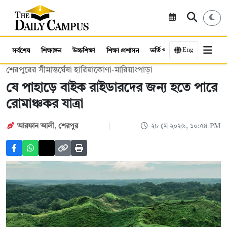
Eng
সর্বশেষ
শিক্ষাঙ্গন
উচ্চশিক্ষা
শিক্ষা প্রশাসন
ভর্তি পরীক্ষা
কর্মসংস্থান
শেরপুরের সীমান্তঘেঁষা হারিয়াকোণা-মারিয়াংপাড়া
যে পাহাড়ে বাইক রাইডারদের জন্য হতে পারে
রোমাঞ্চকর যাত্রা
আরফান আলী
,
শেরপুর
২৮ মে ২০২৬, ১০:৫৪ PM