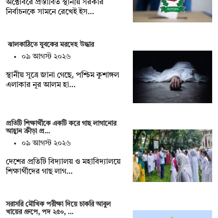
অক্টোবরে প্রস্তাবিত স্থানীয় সরকার
নির্বাচনকে সামনে রেখেই ইস…
ঝালকাঠিতে যুবকের মরদেহ উদ্ধার
০৯ আগস্ট ২০২৬
স্থানীয় সূত্রে জানা গেছে, পশ্চিম কুশাঙ্গল
এলাকার নূর আলম হা…
প্রতিটি শিক্ষার্থীকে একটি করে গাছ লাগানোর
আহ্বান ক্রীড়া প্র…
০৯ আগস্ট ২০২৬
দেশের প্রতিটি বিদ্যালয় ও মহাবিদ্যালয়ে
শিক্ষার্থীদের গাছ লাগ…
সরাসরি মৌখিক পরীক্ষা দিয়ে চাকরি আবুল
খায়ের গ্রুপে, পদ ২৫০, …