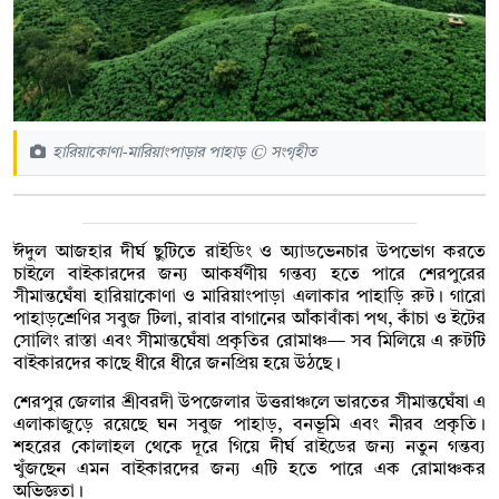
হারিয়াকোণা-মারিয়াংপাড়ার পাহাড় © সংগৃহীত
ঈদুল আজহার দীর্ঘ ছুটিতে রাইডিং ও অ্যাডভেনচার উপভোগ করতে
চাইলে বাইকারদের জন্য আকর্ষণীয় গন্তব্য হতে পারে শেরপুরের
সীমান্তঘেঁষা হারিয়াকোণা ও মারিয়াংপাড়া এলাকার পাহাড়ি রুট। গারো
পাহাড়শ্রেণির সবুজ টিলা, রাবার বাগানের আঁকাবাঁকা পথ, কাঁচা ও ইটের
সোলিং রাস্তা এবং সীমান্তঘেঁষা প্রকৃতির রোমাঞ্চ— সব মিলিয়ে এ রুটটি
বাইকারদের কাছে ধীরে ধীরে জনপ্রিয় হয়ে উঠছে।
শেরপুর জেলার শ্রীবরদী উপজেলার উত্তরাঞ্চলে ভারতের সীমান্তঘেঁষা এ
এলাকাজুড়ে রয়েছে ঘন সবুজ পাহাড়, বনভূমি এবং নীরব প্রকৃতি।
শহরের কোলাহল থেকে দূরে গিয়ে দীর্ঘ রাইডের জন্য নতুন গন্তব্য
খুঁজছেন এমন বাইকারদের জন্য এটি হতে পারে এক রোমাঞ্চকর
অভিজ্ঞতা।