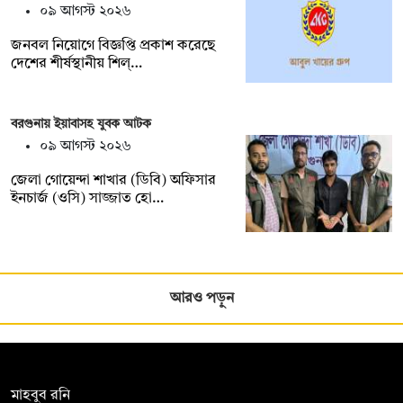
০৯ আগস্ট ২০২৬
জনবল নিয়োগে বিজ্ঞপ্তি প্রকাশ করেছে
দেশের শীর্ষস্থানীয় শিল্…
বরগুনায় ইয়াবাসহ যুবক আটক
০৯ আগস্ট ২০২৬
জেলা গোয়েন্দা শাখার (ডিবি) অফিসার
ইনচার্জ (ওসি) সাজ্জাত হো…
আরও পড়ুন
সম্পাদক:
মাহবুব রনি