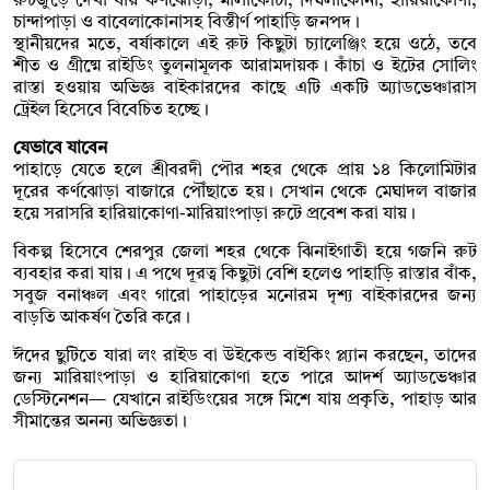
রুটজুড়ে দেখা যায় কর্ণঝোড়া, মালাকোচা, দিঘলাকোনা, হারিয়াকোণা,
চান্দাপাড়া ও বাবেলাকোনাসহ বিস্তীর্ণ পাহাড়ি জনপদ।
স্থানীয়দের মতে, বর্ষাকালে এই রুট কিছুটা চ্যালেঞ্জিং হয়ে ওঠে, তবে
শীত ও গ্রীষ্মে রাইডিং তুলনামূলক আরামদায়ক। কাঁচা ও ইটের সোলিং
রাস্তা হওয়ায় অভিজ্ঞ বাইকারদের কাছে এটি একটি অ্যাডভেঞ্চারাস
ট্রেইল হিসেবে বিবেচিত হচ্ছে।
যেভাবে যাবেন
পাহাড়ে যেতে হলে শ্রীবরদী পৌর শহর থেকে প্রায় ১৪ কিলোমিটার
দূরের কর্ণঝোড়া বাজারে পৌঁছাতে হয়। সেখান থেকে মেঘাদল বাজার
হয়ে সরাসরি হারিয়াকোণা-মারিয়াংপাড়া রুটে প্রবেশ করা যায়।
বিকল্প হিসেবে শেরপুর জেলা শহর থেকে ঝিনাইগাতী হয়ে গজনি রুট
ব্যবহার করা যায়। এ পথে দূরত্ব কিছুটা বেশি হলেও পাহাড়ি রাস্তার বাঁক,
সবুজ বনাঞ্চল এবং গারো পাহাড়ের মনোরম দৃশ্য বাইকারদের জন্য
বাড়তি আকর্ষণ তৈরি করে।
ঈদের ছুটিতে যারা লং রাইড বা উইকেন্ড বাইকিং প্ল্যান করছেন, তাদের
জন্য মারিয়াংপাড়া ও হারিয়াকোণা হতে পারে আদর্শ অ্যাডভেঞ্চার
ডেস্টিনেশন— যেখানে রাইডিংয়ের সঙ্গে মিশে যায় প্রকৃতি, পাহাড় আর
সীমান্তের অনন্য অভিজ্ঞতা।