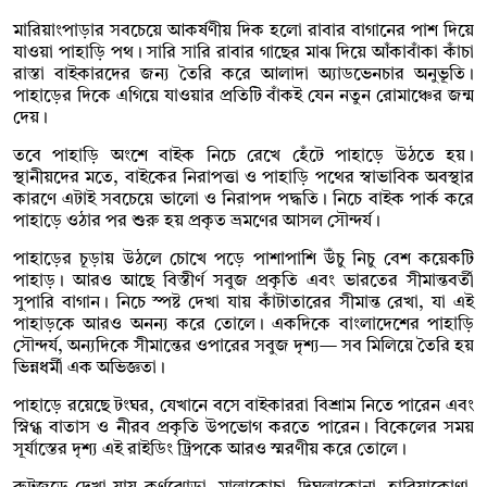
মারিয়াংপাড়ার সবচেয়ে আকর্ষণীয় দিক হলো রাবার বাগানের পাশ দিয়ে
যাওয়া পাহাড়ি পথ। সারি সারি রাবার গাছের মাঝ দিয়ে আঁকাবাঁকা কাঁচা
রাস্তা বাইকারদের জন্য তৈরি করে আলাদা অ্যাডভেনচার অনুভূতি।
পাহাড়ের দিকে এগিয়ে যাওয়ার প্রতিটি বাঁকই যেন নতুন রোমাঞ্চের জন্ম
দেয়।
তবে পাহাড়ি অংশে বাইক নিচে রেখে হেঁটে পাহাড়ে উঠতে হয়।
স্থানীয়দের মতে, বাইকের নিরাপত্তা ও পাহাড়ি পথের স্বাভাবিক অবস্থার
কারণে এটাই সবচেয়ে ভালো ও নিরাপদ পদ্ধতি। নিচে বাইক পার্ক করে
পাহাড়ে ওঠার পর শুরু হয় প্রকৃত ভ্রমণের আসল সৌন্দর্য।
পাহাড়ের চূড়ায় উঠলে চোখে পড়ে পাশাপাশি উঁচু নিচু বেশ কয়েকটি
পাহাড়। আরও আছে বিস্তীর্ণ সবুজ প্রকৃতি এবং ভারতের সীমান্তবর্তী
সুপারি বাগান। নিচে স্পষ্ট দেখা যায় কাঁটাতারের সীমান্ত রেখা, যা এই
পাহাড়কে আরও অনন্য করে তোলে। একদিকে বাংলাদেশের পাহাড়ি
সৌন্দর্য, অন্যদিকে সীমান্তের ওপারের সবুজ দৃশ্য— সব মিলিয়ে তৈরি হয়
ভিন্নধর্মী এক অভিজ্ঞতা।
পাহাড়ে রয়েছে টংঘর, যেখানে বসে বাইকাররা বিশ্রাম নিতে পারেন এবং
স্নিগ্ধ বাতাস ও নীরব প্রকৃতি উপভোগ করতে পারেন। বিকেলের সময়
সূর্যাস্তের দৃশ্য এই রাইডিং ট্রিপকে আরও স্মরণীয় করে তোলে।