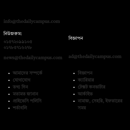
দ্য ডেইলি ক্যাম্পাস, দ্বিতীয় তলা, হাসান হোল্ডিংস, ৫২/১ নিউ ইস্কাটন
রোড, ঢাকা ১০০০
info@thedailycampus.com
নিউজরুম:
বিজ্ঞাপন
০১৫৭২০৯৯১০৫
,
০১৭১২১৩৬৫৯৩
০১৭৮৫৭১৬২৭৮
ad@thedailycampus.com
news@thedailycampus.com
আমাদের সম্পর্কে
বিজ্ঞাপন
যোগাযোগ
ক্যারিয়ার
তথ্য দিন
টেক্সট কনভার্টার
মতামত জানান
আর্কাইভ
প্রাইভেসি পলিসি
নামাজ, সেহরি, ইফতারের
শর্তাবলি
সময়
অনুসরণ করুন