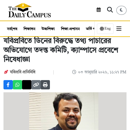
Eng
সর্বশেষ
শিক্ষাঙ্গন
উচ্চশিক্ষা
শিক্ষা প্রশাসন
ভর্তি পরীক্ষা
কর্মসংস্থান
যবিপ্রবিতে ডিনের বিরুদ্ধে তথ্য পাচারের
অভিযোগে তদন্ত কমিটি, ক্যাম্পাসে প্রবেশে
নিষেধাজ্ঞা
যবিপ্রবি প্রতিনিধি
০৩ জানুয়ারি ২০২৬, ১১:২৭ PM