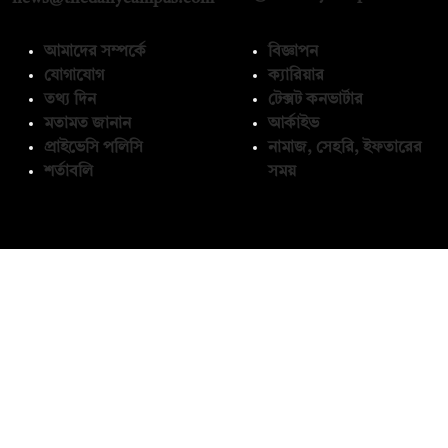
আমাদের সম্পর্কে
বিজ্ঞাপন
যোগাযোগ
ক্যারিয়ার
তথ্য দিন
টেক্সট কনভার্টার
মতামত জানান
আর্কাইভ
প্রাইভেসি পলিসি
নামাজ, সেহরি, ইফতারের
শর্তাবলি
সময়
অনুসরণ করুন