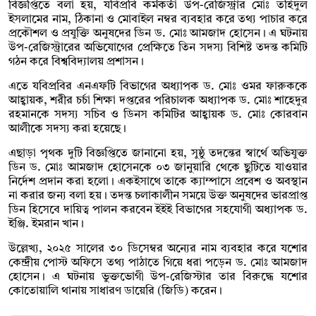
বিজ্ঞপ্তিতে বলা হয়, যবিপ্রবি কর্মকর্তা উপ-রেজিস্ট্রার মোঃ তহিদুল
ইসলামের নাম, ঠিকানা ও মোবাইল নম্বর ব্যবহার করে তথ্য পাচার করে
প্রকৌশল ও প্রযুক্তি অনুষদের ডিন ড. মোঃ আমজাদ হোসেন। এ ঘটনায়
উপ-রেজিস্ট্রারের অভিযোগের প্রেক্ষিতে তিন সদস্য বিশিষ্ট তদন্ত কমিটি
গঠন করে বিশ্ববিদ্যালয় প্রশাসন।
এতে যবিপ্রবির এনএফটি বিভাগের অধ্যাপক ড. মোঃ ওমর ফারুককে
আহ্বায়ক, শরীর চর্চা শিক্ষা দপ্তরের পরিচালক অধ্যাপক ড. মোঃ শাহেদুর
রহমানকে সদস্য সচিব ও ডিনস কমিটির আহ্বায়ক ড. মোঃ কোরবান
আলীকে সদস্য করা হয়েছে।
এছাড়া পৃথক দুটি বিজ্ঞপ্তিতে জানানো হয়, সুষ্ঠু তদন্তের স্বার্থে অভিযুক্ত
ডিন ড. মোঃ আমজাদ হোসেনকে ০৩ জানুয়ারি থেকে ছুটিতে যাওয়ার
নির্দেশ প্রদান করা হলো। একইসাথে তাকে ক্যাম্পাসে প্রবেশ ও অবস্থান
না করার জন্য বলা হয়। তদন্ত চলাকালীন সময়ে উক্ত অনুষদের ভারপ্রাপ্ত
ডিন হিসেবে দায়িত্ব পালন করবেন ইইই বিভাগের সহযোগী অধ্যাপক ড.
ইঞ্জি. ইমরান খান।
উল্লেখ্য, ২০২৫ সালের ৩০ ডিসেম্বর অন্যের নাম ব্যবহার করে যশোর
কেন্দ্রীয় পোস্ট অফিসে তথ্য পাঠাতে গিয়ে ধরা পড়েন ড. মোঃ আমজাদ
হোসেন। এ ঘটনায় ভুক্তভোগী উপ-রেজিস্টার তার বিরুদ্ধে যশোর
কোতোয়ালি থানায় সাধারণ ডায়েরি (জিডি) করেন।