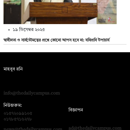
১৯ ডিসেম্বর ২০২৫
স্বাধীনতা ও সার্বভৌমত্বের প্রশ্নে কোনো আপস হবে না: যবিপ্রবি উপাচার্য
সম্পাদক:
মাহবুব রনি
দ্য ডেইলি ক্যাম্পাস, দ্বিতীয় তলা, হাসান হোল্ডিংস, ৫২/১ নিউ ইস্কাটন
রোড, ঢাকা ১০০০
info@thedailycampus.com
নিউজরুম:
বিজ্ঞাপন
০১৫৭২০৯৯১০৫
,
০১৭১২১৩৬৫৯৩
০১৭৮৫৭১৬২৭৮
ad@thedailycampus.com
news@thedailycampus.com