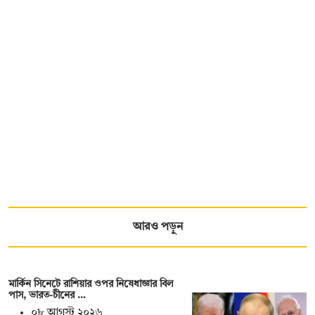
আরও পড়ুন
মার্কিন সিনেটে রাশিয়ার ওপর নিষেধাজ্ঞার বিল
পাস, ভারত-চীনের …
০৮ আগস্ট ২০২৬