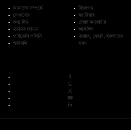
আমাদের সম্পর্কে
বিজ্ঞাপন
যোগাযোগ
ক্যারিয়ার
তথ্য দিন
টেক্সট কনভার্টার
মতামত জানান
আর্কাইভ
প্রাইভেসি পলিসি
নামাজ, সেহরি, ইফতারের
শর্তাবলি
সময়
অনুসরণ করুন
© কপিরাইট 2026, দ্য ডেইলি ক্যাম্পাস লিমিটেড