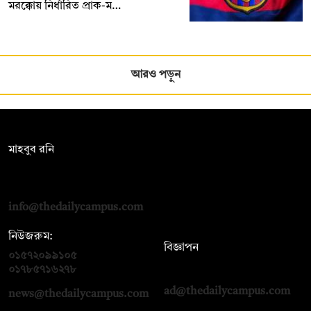
মরক্কোয় নির্ধারিত প্রাক-ম…
আরও পড়ুন
সম্পাদক:
মাহবুব রনি
দ্য ডেইলি ক্যাম্পাস, দ্বিতীয় তলা, হাসান হোল্ডিংস, ৫২/১ নিউ ইস্কাটন
রোড, ঢাকা ১০০০
info@thedailycampus.com
নিউজরুম:
বিজ্ঞাপন
০১৫৭২০৯৯১০৫
,
০১৭১২১৩৬৫৯৩
০১৭৮৫৭১৬২৭৮
ad@thedailycampus.com
news@thedailycampus.com