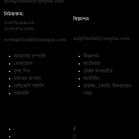
info@thedailycampus.com
নিউজরুম:
বিজ্ঞাপন
০১৫৭২০৯৯১০৫
,
০১৭১২১৩৬৫৯৩
০১৭৮৫৭১৬২৭৮
ad@thedailycampus.com
news@thedailycampus.com
আমাদের সম্পর্কে
বিজ্ঞাপন
যোগাযোগ
ক্যারিয়ার
তথ্য দিন
টেক্সট কনভার্টার
মতামত জানান
আর্কাইভ
প্রাইভেসি পলিসি
নামাজ, সেহরি, ইফতারের
শর্তাবলি
সময়
অনুসরণ করুন