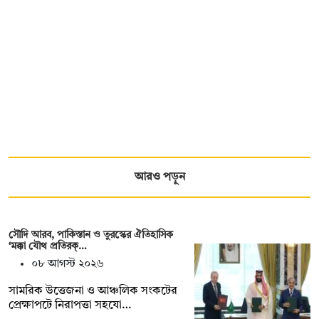
আরও পড়ুন
সৌদি আরব, পাকিস্তান ও তুরস্কের ঐতিহাসিক
‘মক্কা যৌথ প্রতিরক্…
০৮ আগস্ট ২০২৬
সামরিক উত্তেজনা ও আঞ্চলিক সংকটের
প্রেক্ষাপটে নিরাপত্তা সহযো…