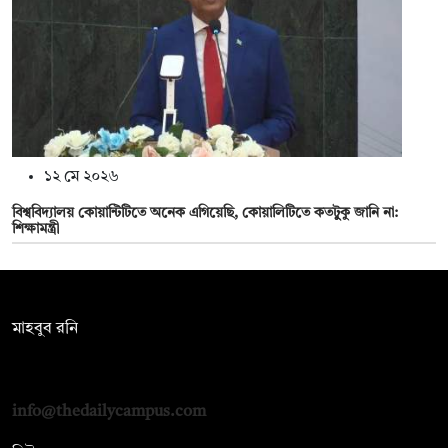
১২ মে ২০২৬
বিশ্ববিদ্যালয় কোয়ান্টিটিতে অনেক এগিয়েছি, কোয়ালিটিতে কতটুুকু জানি না:
শিক্ষামন্ত্রী
সম্পাদক:
মাহবুব রনি
দ্য ডেইলি ক্যাম্পাস, দ্বিতীয় তলা, হাসান হোল্ডিংস, ৫২/১ নিউ ইস্কাটন
রোড, ঢাকা ১০০০
info@thedailycampus.com