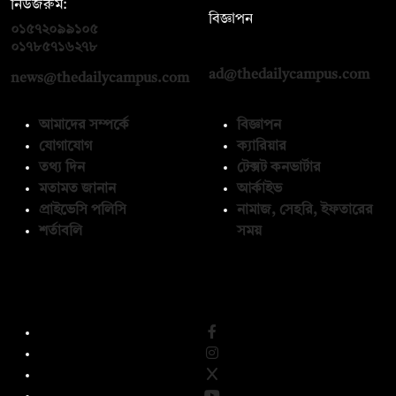
নিউজরুম:
বিজ্ঞাপন
০১৫৭২০৯৯১০৫
,
০১৭১২১৩৬৫৯৩
০১৭৮৫৭১৬২৭৮
ad@thedailycampus.com
news@thedailycampus.com
আমাদের সম্পর্কে
বিজ্ঞাপন
যোগাযোগ
ক্যারিয়ার
তথ্য দিন
টেক্সট কনভার্টার
মতামত জানান
আর্কাইভ
প্রাইভেসি পলিসি
নামাজ, সেহরি, ইফতারের
শর্তাবলি
সময়
অনুসরণ করুন