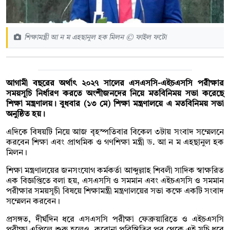
শিক্ষামন্ত্রী আ ন ম এহছানুল হক মিলন © ফাইল ফটো
আগামী বছরের অর্থাৎ ২০২৭ সালের এসএসসি-এইচএসসি পরীক্ষার
সময়সূচি নির্ধারণ করতে অংশীজনদের নিয়ে মতবিনিময় সভা করেছে
শিক্ষা মন্ত্রণালয়। বুধবার (১৩ মে) শিক্ষা মন্ত্রণালয়ে এ মতবিনিময় সভা
অনুষ্ঠিত হয়।
এদিকে বিষয়টি নিয়ে আজ বৃহস্পতিবার বিকেল ৩টায় সংবাদ সম্মেলনে
করবেন শিক্ষা এবং প্রাথমিক ও গণশিক্ষা মন্ত্রী ড. আ ন ম এহছানুল হক
মিলন।
শিক্ষা মন্ত্রণালয়ের জনসংযোগ কর্মকর্তা আব্দুল্লাহ শিবলী সাদিক স্বাক্ষরিত
এক বিজ্ঞপ্তিতে বলা হয়, এসএসসি ও সমমান এবং এইচএসসি ও সমমান
পরীক্ষার সময়সূচী বিষয়ে শিক্ষামন্ত্রী মন্ত্রণালয়ের সভা কক্ষে একটি সংবাদ
সম্মেলন করবেন।
প্রসঙ্গত, দীর্ঘদিন ধরে এসএসসি পরীক্ষা ফেব্রুয়ারিতে ও এইচএসসি
পরীক্ষা এপ্রিলে শুরু হলেও, করোনা পরিস্থিতির পর থেকে এই সূচি ধরে