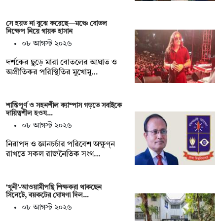
সে হয়ত না ‍বুঝে করেছে—মঞ্চে বোতল
নিক্ষেপ নিয়ে গায়ক হাসান
০৮ আগস্ট ২০২৬
দর্শকের ছুড়ে মারা বোতলের আঘাত ও
অপ্রীতিকর পরিস্থিতির মুখোমু…
শান্তিপূর্ণ ও সহনশীল ক্যাম্পাস গড়তে সবাইকে
দায়িত্বশীল হওয…
০৮ আগস্ট ২০২৬
নিরাপদ ও জ্ঞানচর্চার পরিবেশ অক্ষুণ্ন
রাখতে সকল রাজনৈতিক সংগ…
‘খুনী’-আওয়ামীপন্থি শিক্ষকরা থাকছেন
সিনেটে, বয়কটের ঘোষণা দিল…
০৮ আগস্ট ২০২৬