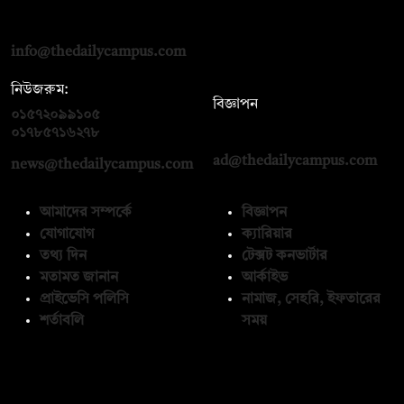
দ্য ডেইলি ক্যাম্পাস, দ্বিতীয় তলা, হাসান হোল্ডিংস, ৫২/১ নিউ ইস্কাটন
রোড, ঢাকা ১০০০
info@thedailycampus.com
নিউজরুম:
বিজ্ঞাপন
০১৫৭২০৯৯১০৫
,
০১৭১২১৩৬৫৯৩
০১৭৮৫৭১৬২৭৮
ad@thedailycampus.com
news@thedailycampus.com
আমাদের সম্পর্কে
বিজ্ঞাপন
যোগাযোগ
ক্যারিয়ার
তথ্য দিন
টেক্সট কনভার্টার
মতামত জানান
আর্কাইভ
প্রাইভেসি পলিসি
নামাজ, সেহরি, ইফতারের
শর্তাবলি
সময়
অনুসরণ করুন