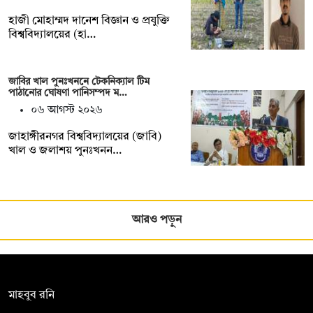
হাজী মোহাম্মদ দানেশ বিজ্ঞান ও প্রযুক্তি
বিশ্ববিদ্যালয়ের (হা…
জাবির খাল পুনঃখননে টেকনিক্যাল টিম
পাঠানোর ঘোষণা পানিসম্পদ ম…
০৬ আগস্ট ২০২৬
‎‎জাহাঙ্গীরনগর বিশ্ববিদ্যালয়ের (জাবি)
খাল ও জলাশয় পুনঃখনন…
আরও পড়ুন
সম্পাদক:
মাহবুব রনি