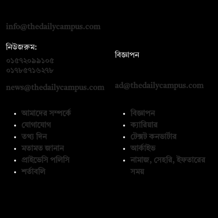
দ্য ডেইলি ক্যাম্পাস, দ্বিতীয় তলা, হাসান হোল্ডিংস, ৫২/১ নিউ ইস্কাটন
রোড, ঢাকা ১০০০
info@thedailycampus.com
নিউজরুম:
বিজ্ঞাপন
০১৫৭২০৯৯১০৫
,
০১৭১২১৩৬৫৯৩
০১৭৮৫৭১৬২৭৮
ad@thedailycampus.com
news@thedailycampus.com
আমাদের সম্পর্কে
বিজ্ঞাপন
যোগাযোগ
ক্যারিয়ার
তথ্য দিন
টেক্সট কনভার্টার
মতামত জানান
আর্কাইভ
প্রাইভেসি পলিসি
নামাজ, সেহরি, ইফতারের
শর্তাবলি
সময়
অনুসরণ করুন