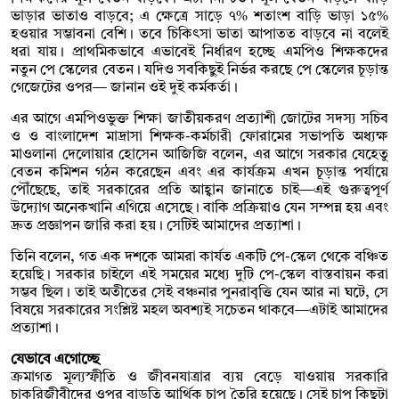
ভাড়ার ভাতাও বাড়বে; এ ক্ষেত্রে সাড়ে ৭% শতাংশ বাড়ি ভাড়া ১৫%
হওয়ার সম্ভাবনা বেশি। তবে চিকিৎসা ভাতা আপাতত বাড়বে না বলেই
ধরা যায়। প্রাথমিকভাবে এভাবেই নির্ধারণ হচ্ছে এমপিও শিক্ষকদের
নতুন পে স্কেলের বেতন। যদিও সবকিছুই নির্ভর করছে পে স্কেলের চূড়ান্ত
গেজেটের ওপর— জানান ওই দুই কর্মকর্তা।
এর আগে এমপিওভুক্ত শিক্ষা জাতীয়করণ প্রত্যাশী জোটের সদস্য সচিব
ও ও বাংলাদেশ মাদ্রাসা শিক্ষক-কর্মচারী ফোরামের সভাপতি অধ্যক্ষ
মাওলানা দেলোয়ার হোসেন আজিজি বলেন, এর আগে সরকার যেহেতু
বেতন কমিশন গঠন করেছেন এবং এর কার্যক্রম এখন চূড়ান্ত পর্যায়ে
পৌঁছেছে, তাই সরকারের প্রতি আহ্বান জানাতে চাই—এই গুরুত্বপূর্ণ
উদ্যোগ অনেকখানি এগিয়ে এসেছে। বাকি প্রক্রিয়াও যেন সম্পন্ন হয় এবং
দ্রুত প্রজ্ঞাপন জারি করা হয়। সেটিই আমাদের প্রত্যাশা।
তিনি বলেন, গত এক দশকে আমরা কার্যত একটি পে-স্কেল থেকে বঞ্চিত
হয়েছি। সরকার চাইলে এই সময়ের মধ্যে দুটি পে-স্কেল বাস্তবায়ন করা
সম্ভব ছিল। তাই অতীতের সেই বঞ্চনার পুনরাবৃত্তি যেন আর না ঘটে, সে
বিষয়ে সরকারের সংশ্লিষ্ট মহল অবশ্যই সচেতন থাকবে—এটাই আমাদের
প্রত্যাশা।
যেভাবে এগোচ্ছে
ক্রমাগত মূল্যস্ফীতি ও জীবনযাত্রার ব্যয় বেড়ে যাওয়ায় সরকারি
চাকরিজীবীদের ওপর বাড়তি আর্থিক চাপ তৈরি হয়েছে। সেই চাপ কিছুটা