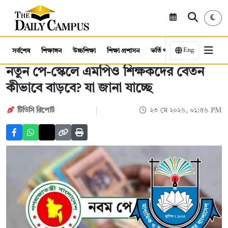
Eng
সর্বশেষ
শিক্ষাঙ্গন
উচ্চশিক্ষা
শিক্ষা প্রশাসন
ভর্তি পরীক্ষা
কর্মসংস্থান
নতুন পে-স্কেলে এমপিও শিক্ষকদের বেতন
কীভাবে বাড়বে? যা জানা যাচ্ছে
টিডিসি রিপোর্ট
২৩ মে ২০২৬, ০১:৫৬ PM