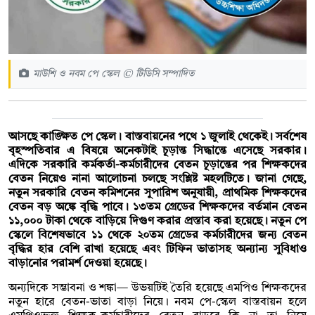
মাউশি ও নবম পে স্কেল © টিডিসি সম্পাদিত
আসছে কাঙ্ক্ষিত পে স্কেল। বাস্তবায়নের পথে ১ জুলাই থেকেই। সর্বশেষ
বৃহস্পতিবার এ বিষয়ে অনেকটাই চূড়ান্ত সিদ্ধান্তে এসেছে সরকার।
এদিকে সরকারি কর্মকর্তা-কর্মচারীদের বেতন চূড়ান্তের পর শিক্ষকদের
বেতন নিয়েও নানা আলোচনা চলছে সংশ্লিষ্ট মহলটিতে। জানা গেছে,
নতুন সরকারি বেতন কমিশনের সুপারিশ অনুযায়ী, প্রাথমিক শিক্ষকদের
বেতন বড় অঙ্কে বৃদ্ধি পাবে। ১৩তম গ্রেডের শিক্ষকদের বর্তমান বেতন
১১,০০০ টাকা থেকে বাড়িয়ে দিগুণ করার প্রস্তাব করা হয়েছে। নতুন পে
স্কেলে বিশেষভাবে ১১ থেকে ২০তম গ্রেডের কর্মচারীদের জন্য বেতন
বৃদ্ধির হার বেশি রাখা হয়েছে এবং টিফিন ভাতাসহ অন্যান্য সুবিধাও
বাড়ানোর পরামর্শ দেওয়া হয়েছে।
অন্যদিকে সম্ভাবনা ও শঙ্কা— উভয়টিই তৈরি হয়েছে এমপিও শিক্ষকদের
নতুন হারে বেতন-ভাতা বাড়া নিয়ে। নবম পে-স্কেল বাস্তবায়ন হলে