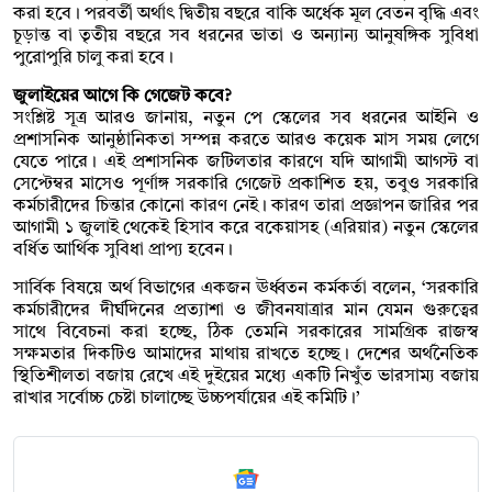
করা হবে। পরবর্তী অর্থাৎ দ্বিতীয় বছরে বাকি অর্ধেক মূল বেতন বৃদ্ধি এবং
চূড়ান্ত বা তৃতীয় বছরে সব ধরনের ভাতা ও অন্যান্য আনুষঙ্গিক সুবিধা
পুরোপুরি চালু করা হবে।
জুলাইয়ের আগে কি গেজেট কবে?
সংশ্লিষ্ট সূত্র আরও জানায়, নতুন পে স্কেলের সব ধরনের আইনি ও
প্রশাসনিক আনুষ্ঠানিকতা সম্পন্ন করতে আরও কয়েক মাস সময় লেগে
যেতে পারে। এই প্রশাসনিক জটিলতার কারণে যদি আগামী আগস্ট বা
সেপ্টেম্বর মাসেও পূর্ণাঙ্গ সরকারি গেজেট প্রকাশিত হয়, তবুও সরকারি
কর্মচারীদের চিন্তার কোনো কারণ নেই। কারণ তারা প্রজ্ঞাপন জারির পর
আগামী ১ জুলাই থেকেই হিসাব করে বকেয়াসহ (এরিয়ার) নতুন স্কেলের
বর্ধিত আর্থিক সুবিধা প্রাপ্য হবেন।
সার্বিক বিষয়ে অর্থ বিভাগের একজন ঊর্ধ্বতন কর্মকর্তা বলেন, ‘সরকারি
কর্মচারীদের দীর্ঘদিনের প্রত্যাশা ও জীবনযাত্রার মান যেমন গুরুত্বের
সাথে বিবেচনা করা হচ্ছে, ঠিক তেমনি সরকারের সামগ্রিক রাজস্ব
সক্ষমতার দিকটিও আমাদের মাথায় রাখতে হচ্ছে। দেশের অর্থনৈতিক
স্থিতিশীলতা বজায় রেখে এই দুইয়ের মধ্যে একটি নিখুঁত ভারসাম্য বজায়
রাখার সর্বোচ্চ চেষ্টা চালাচ্ছে উচ্চপর্যায়ের এই কমিটি।’