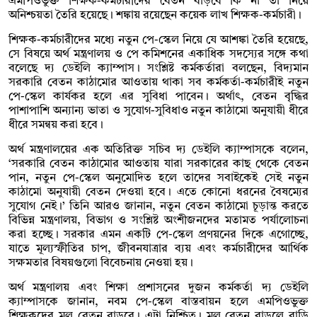
এমপিওভুক্ত শিক্ষক-কর্মচারীদের বেতন বাড়বে কি না তা নিয়ে
অনিশ্চয়তা তৈরি হয়েছে। শঙ্কায় রয়েছেন কয়েক লাখ শিক্ষক-কর্মচারী।
শিক্ষক-কর্মচারীদের মধ্যে নতুন পে-স্কেল নিয়ে যে আশঙ্কা তৈরি হয়েছে,
সে বিষয়ে অর্থ মন্ত্রণালয় ও পে কমিশনের একাধিক সদস্যের সঙ্গে কথা
বলেছে দ্য ডেইলি ক্যাম্পাস। সংশ্লিষ্ট কর্মকর্তারা বলছেন, বিদ্যমান
সরকারি বেতন কাঠামোর আওতায় থাকা সব কর্মকর্তা-কর্মচারীই নতুন
পে-স্কেল কার্যকর হলে এর সুবিধা পাবেন। অর্থাৎ, বেতন বৃদ্ধির
পাশাপাশি অন্যান্য ভাতা ও সুযোগ-সুবিধাও নতুন কাঠামো অনুযায়ী ধীরে
ধীরে সমন্বয় করা হবে।
অর্থ মন্ত্রণালয়ের এক অতিরিক্ত সচিব দ্য ডেইলি ক্যাম্পাসকে বলেন,
‌‘সরকারি বেতন কাঠামোর আওতায় যারা সরকারের কাছ থেকে বেতন
পান, নতুন পে-স্কেল অনুমোদিত হলে তাদের সবাইকেই সেই নতুন
কাঠামো অনুযায়ী বেতন দেওয়া হবে। এতে কোনো ধরনের বৈষম্যের
সুযোগ নেই।’ তিনি আরও জানান, নতুন বেতন কাঠামো চূড়ান্ত করতে
বিভিন্ন মন্ত্রণালয়, বিভাগ ও সংশ্লিষ্ট অংশীজনদের মতামত পর্যালোচনা
করা হচ্ছে। সরকার এমন একটি পে-স্কেল প্রণয়নের দিকে এগোচ্ছে,
যাতে মূল্যস্ফীতির চাপ, জীবনযাত্রার ব্যয় এবং কর্মচারীদের আর্থিক
সক্ষমতার বিষয়গুলো বিবেচনায় নেওয়া হয়।
অর্থ মন্ত্রণালয় এবং শিক্ষা প্রশাসনের দুজন কর্মকর্তা দ্য ডেইলি
ক্যাম্পাসকে জানান, নবম পে-স্কেল বাস্তবায়ন হলে এমপিওভুক্ত
শিক্ষকদের মূল বেতন বাড়বে। এটা নিশ্চিত। মূল বেতন বাড়লে বাড়ি