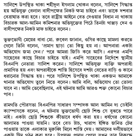
সালিশে উপস্থিত থাকা শহীদুল ইসলাম খোকন বলেন, সালিশে সিদ্ধান্ত
হয় অভিযুক্ত বেলাল বাদীপক্ষের নিকট ক্ষমা চাইবে এবং তাকে দশবার
বেত্রাঘাত করা হবে। তবে রাষ্ট্রীয় আইনে বেত দেওয়ার বিধান না থাকায়
বিচারক আল-আমিন কমিশনার অভিযুক্তের পিঠে তিনটা থাপ্পড় দেন ও
বাদীপক্ষের নিকট মাফ চাইতে বলেন।
ভুক্তভোগী মেয়ের বাবা মো. রুবেল জানান, ওসির কাছে মামলা করতে
গেলে তিনি বলেন, ‘প্রমাণ ছাড়া তো কিছু হয় না। আপনারা একটা
অভিযোগ জমা দেন।’ পরে আমরা জিডি করে আসি। এরপর এমপি
সাহেবের কাছে বিচার চাইতে যাই। এমপি সাহেবের নির্দেশে স্থানীয়
বিএনপি নেতারা সালিশ করেন। সালিশে অভিযুক্ত ব্যক্তি অপরাধী
প্রমাণিত হয় এবং অপরাধীকে শাস্তি হিসেবে দশটা বেতের বাড়ি ও কানে
ধরানোর সিদ্ধান্ত হয়। পরে সালিশে উপস্থিত থাকা একজন আমাকে
থানার অভিযোগ তুলে নিতে বলেন। আমি বলি, অভিযোগ তো তোলা
যাবে না। আমি ভেবেছিলাম, এই ঘটনায় আমি আরও শক্ত কোনো বিচার
পাব।
রামগতি পৌরসভা বিএনপির সাধারণ সম্পাদক আল আমিন দ্য ডেইলি
ক্যাম্পাসকে বলেন, এ ঘটনায় ভুক্তভোগী ছোট শিশু সে বুঝতে পারে
নাই। একটা ছোট্ট শিশুকে কীভাবে ধর্ষণ করা হয়। ধর্ষণের কোনো
আলামত পাওয়া যায়নি। তবে বেড টাচ, খারাপ ইঙ্গিত জনিত টের
পাওয়ায় তাকে এলাকার মুরুব্বি মিলে শাস্তি দেয়। আমাদের দলীয়ভাবে
একটা টিম গঠন করা হবে। উপযুক্ত প্রমাণ পেলে তখন তার বিরুদ্ধে