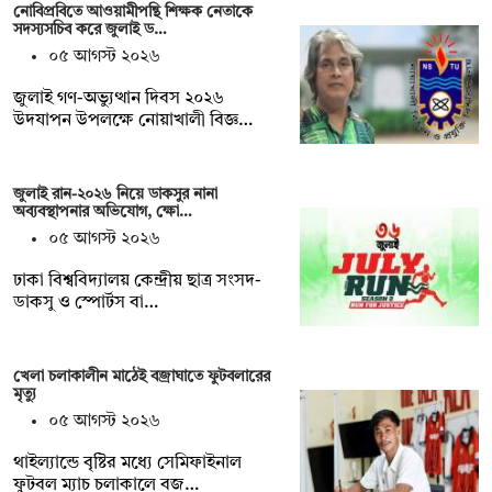
নোবিপ্রবিতে আওয়ামীপন্থি শিক্ষক নেতাকে
সদস্যসচিব করে জুলাই ড…
০৫ আগস্ট ২০২৬
জুলাই গণ-অভ্যুত্থান দিবস ২০২৬
উদযাপন উপলক্ষে নোয়াখালী বিজ্ঞ…
জুলাই রান-২০২৬ নিয়ে ডাকসুর নানা
অব্যবস্থাপনার অভিযোগ, ক্ষো…
০৫ আগস্ট ২০২৬
ঢাকা বিশ্ববিদ্যালয় কেন্দ্রীয় ছাত্র সংসদ-
ডাকসু ও স্পোর্টস বা…
খেলা চলাকালীন মাঠেই বজ্রাঘাতে ফুটবলারের
মৃত্যু
০৫ আগস্ট ২০২৬
থাইল্যান্ডে বৃষ্টির মধ্যে সেমিফাইনাল
ফুটবল ম্যাচ চলাকালে বজ…