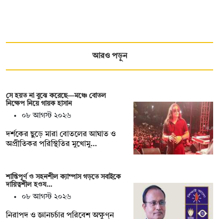
আরও পড়ুন
সে হয়ত না ‍বুঝে করেছে—মঞ্চে বোতল
নিক্ষেপ নিয়ে গায়ক হাসান
০৮ আগস্ট ২০২৬
দর্শকের ছুড়ে মারা বোতলের আঘাত ও
অপ্রীতিকর পরিস্থিতির মুখোমু…
শান্তিপূর্ণ ও সহনশীল ক্যাম্পাস গড়তে সবাইকে
দায়িত্বশীল হওয…
০৮ আগস্ট ২০২৬
নিরাপদ ও জ্ঞানচর্চার পরিবেশ অক্ষুণ্ন