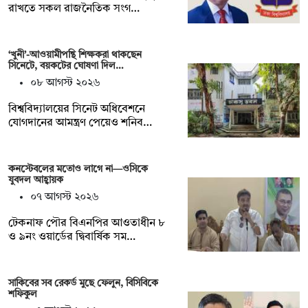
রাখতে সকল রাজনৈতিক সংগ…
‘খুনী’-আওয়ামীপন্থি শিক্ষকরা থাকছেন
সিনেটে, বয়কটের ঘোষণা দিল…
০৮ আগস্ট ২০২৬
বিশ্ববিদ্যালয়ের সিনেট অধিবেশনে
যোগদানের আমন্ত্রণ পেয়েও শনিব…
কনস্টেবলের মতোও লাগে না—ওসিকে
যুবদল আহ্বায়ক
০৭ আগস্ট ২০২৬
টেকনাফ পৌর বিএনপির আওতাধীন ৮
ও ৯নং ওয়ার্ডের দ্বিবার্ষিক সম…
সাকিবের সব রেকর্ড মুছে ফেলুন, বিসিবিকে
শফিকুল