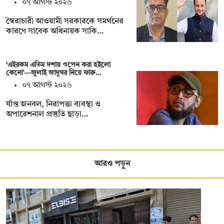
০৭ আগস্ট ২০২৬
স্বৈরাচারী আওয়ামী সরকারকে সমর্থনের
কারণে সাবেক অধিনায়ক সাকি…
‘এইরকম এতিম দশায় ওপেন করা হইলো
কেনো’—জুলাই জাদুঘর নিয়ে ফারু…
০৭ আগস্ট ২০২৬
র্যাপ্ত জনবল, নিরাপত্তা ব্যবস্থা ও
অপারেশনাল প্রস্তুতি ছাড়া…
আরও পড়ুন