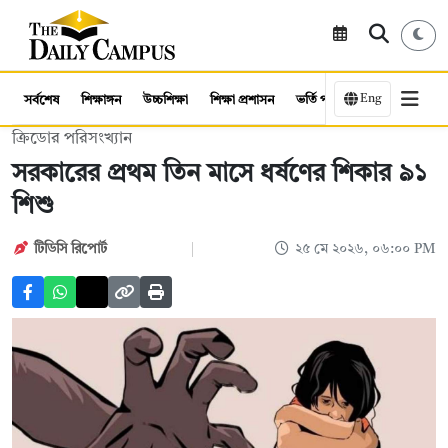
Eng
সর্বশেষ
শিক্ষাঙ্গন
উচ্চশিক্ষা
শিক্ষা প্রশাসন
ভর্তি পরীক্ষা
কর্মসংস্থান
ক্রিডোর পরিসংখ্যান
সরকারের প্রথম তিন মাসে ধর্ষণের শিকার ৯১
শিশু
টিডিসি রিপোর্ট
২৫ মে ২০২৬, ০৬:০০ PM