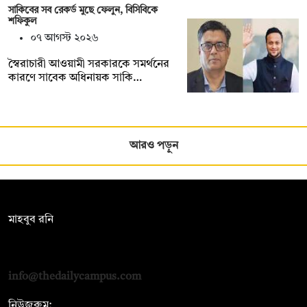
সাকিবের সব রেকর্ড মুছে ফেলুন, বিসিবিকে
শফিকুল
০৭ আগস্ট ২০২৬
স্বৈরাচারী আওয়ামী সরকারকে সমর্থনের
কারণে সাবেক অধিনায়ক সাকি…
আরও পড়ুন
সম্পাদক:
মাহবুব রনি
দ্য ডেইলি ক্যাম্পাস, দ্বিতীয় তলা, হাসান হোল্ডিংস, ৫২/১ নিউ ইস্কাটন
রোড, ঢাকা ১০০০
info@thedailycampus.com
নিউজরুম: