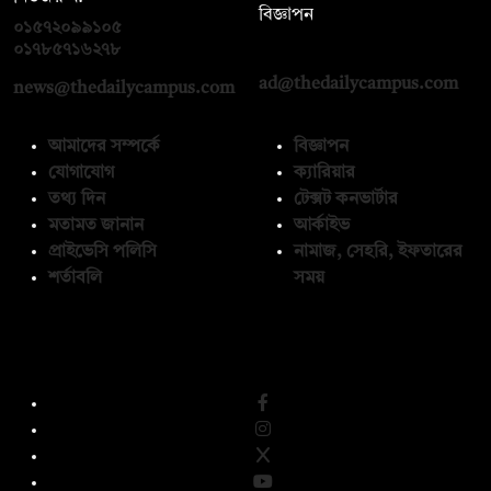
বিজ্ঞাপন
০১৫৭২০৯৯১০৫
,
০১৭১২১৩৬৫৯৩
০১৭৮৫৭১৬২৭৮
ad@thedailycampus.com
news@thedailycampus.com
আমাদের সম্পর্কে
বিজ্ঞাপন
যোগাযোগ
ক্যারিয়ার
তথ্য দিন
টেক্সট কনভার্টার
মতামত জানান
আর্কাইভ
প্রাইভেসি পলিসি
নামাজ, সেহরি, ইফতারের
শর্তাবলি
সময়
অনুসরণ করুন