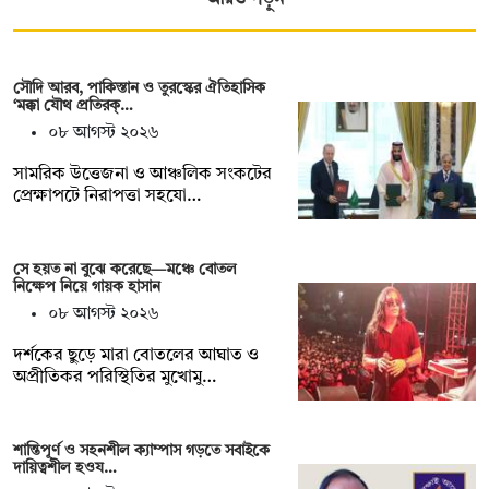
সৌদি আরব, পাকিস্তান ও তুরস্কের ঐতিহাসিক
‘মক্কা যৌথ প্রতিরক্…
০৮ আগস্ট ২০২৬
সামরিক উত্তেজনা ও আঞ্চলিক সংকটের
প্রেক্ষাপটে নিরাপত্তা সহযো…
সে হয়ত না ‍বুঝে করেছে—মঞ্চে বোতল
নিক্ষেপ নিয়ে গায়ক হাসান
০৮ আগস্ট ২০২৬
দর্শকের ছুড়ে মারা বোতলের আঘাত ও
অপ্রীতিকর পরিস্থিতির মুখোমু…
শান্তিপূর্ণ ও সহনশীল ক্যাম্পাস গড়তে সবাইকে
দায়িত্বশীল হওয…