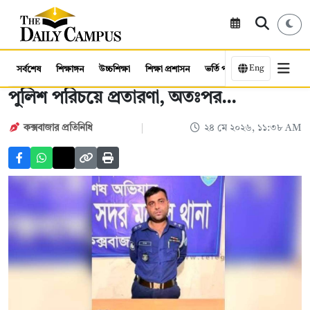
Eng
সর্বশেষ
শিক্ষাঙ্গন
উচ্চশিক্ষা
শিক্ষা প্রশাসন
ভর্তি পরীক্ষা
কর্মসংস্থান
পুলিশ পরিচয়ে প্রতারণা, অতঃপর...
কক্সবাজার প্রতিনিধি
২৪ মে ২০২৬, ১১:৩৮ AM