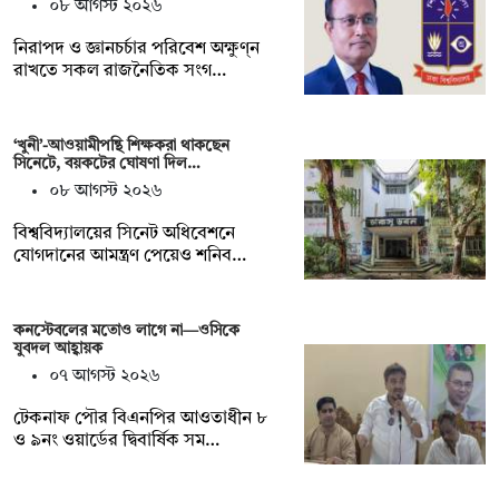
০৮ আগস্ট ২০২৬
নিরাপদ ও জ্ঞানচর্চার পরিবেশ অক্ষুণ্ন
রাখতে সকল রাজনৈতিক সংগ…
‘খুনী’-আওয়ামীপন্থি শিক্ষকরা থাকছেন
সিনেটে, বয়কটের ঘোষণা দিল…
০৮ আগস্ট ২০২৬
বিশ্ববিদ্যালয়ের সিনেট অধিবেশনে
যোগদানের আমন্ত্রণ পেয়েও শনিব…
কনস্টেবলের মতোও লাগে না—ওসিকে
যুবদল আহ্বায়ক
০৭ আগস্ট ২০২৬
টেকনাফ পৌর বিএনপির আওতাধীন ৮
ও ৯নং ওয়ার্ডের দ্বিবার্ষিক সম…