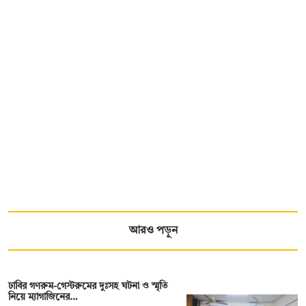
আরও পড়ুন
ঢাবির গণরুম-গেস্টরুমের দুঃসহ ঘটনা ও স্মৃতি
নিয়ে ম্যাগাজিনের…