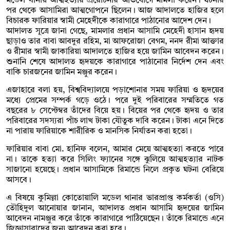
মডেল থানায় আত্মহত্যার প্ররোচনার অভিযোগে মামলা করেন। ঘটনার
পর থেকে আসামিরা আত্মগোপনে ছিলেন। আজ আদালতে হাজির হলে
বিচারক ফারিয়ার স্বামী মেহেদীকে কারাগারে পাঠানোর আদেশ দেন।
আদালত সূত্রে জানা গেছে, মামলার প্রধান আসামি মেহেদী হাসান হৃদয়
ছাড়াও তার বাবা আবদুর রহিম, মা আফরোজা বেগম, ননদ রীমা আক্তার
ও রীমার স্বামী জাকারিয়া আদালতে হাজির হয়ে জামিন আবেদন করেন।
শুনানি শেষে আদালত হৃদয়কে কারাগারে পাঠানোর নির্দেশ দেন এবং
বাকি চারজনের জামিন মঞ্জুর করেন।
এজাহারে বলা হয়, বিশ্ববিদ্যালয়ে পড়াশোনার সময় ফারিয়া ও হৃদয়ের
মধ্যে প্রেমের সম্পর্ক গড়ে ওঠে। পরে দুই পরিবারের সম্মতিতে গত
বছরের ৮ সেপ্টেম্বর তাঁদের বিয়ে হয়। বিয়ের পর থেকে হৃদয় ও তার
পরিবারের সদস্যরা পাঁচ লাখ টাকা যৌতুক দাবি করেন। টাকা এনে দিতে
না পারায় ফারিয়াকে শারীরিক ও মানসিক নির্যাতন করা হতো।
ফারিয়ার বাবা মো. হানিফ বলেন, আমার মেয়ে আত্মহত্যা করতে পারে
না। তাকে হত্যা করে সিলিং ফ্যানের সঙ্গে ঝুলিয়ে আত্মহত্যার নাটক
সাজানো হয়েছে। প্রধান আসামিকে রিমান্ডে নিলে প্রকৃত ঘটনা বেরিয়ে
আসবে।
এ বিষয়ে কুমিল্লা কোতোয়ালি মডেল থানার ভারপ্রাপ্ত কর্মকর্তা (ওসি)
তৌহিদুল আনোয়ার জানান, আদালত প্রধান আসামি হৃদয়ের জামিন
আবেদন নামঞ্জুর করে তাঁকে কারাগারে পাঠিয়েছেন। তাঁকে রিমান্ডে এনে
জিজ্ঞাসাবাদের জন্য আবেদন করা হবে।