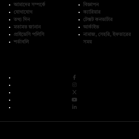
আমাদের সম্পর্কে
বিজ্ঞাপন
যোগাযোগ
ক্যারিয়ার
তথ্য দিন
টেক্সট কনভার্টার
মতামত জানান
আর্কাইভ
প্রাইভেসি পলিসি
নামাজ, সেহরি, ইফতারের
শর্তাবলি
সময়
অনুসরণ করুন
© কপিরাইট 2026, দ্য ডেইলি ক্যাম্পাস লিমিটেড