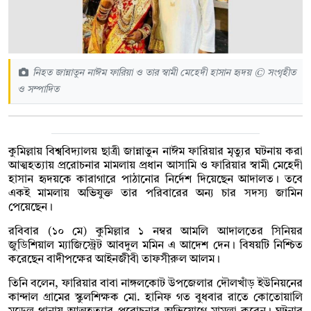
নিহত জান্নাতুন নাঈম ফারিয়া ও তার স্বামী মেহেদী হাসান হৃদয় © সংগৃহীত
ও সম্পাদিত
কুমিল্লায় বিশ্ববিদ্যালয় ছাত্রী জান্নাতুন নাঈম ফারিয়ার মৃত্যুর ঘটনায় করা
আত্মহত্যায় প্ররোচনার মামলায় প্রধান আসামি ও ফারিয়ার স্বামী মেহেদী
হাসান হৃদয়কে কারাগারে পাঠানোর নির্দেশ দিয়েছেন আদালত। তবে
একই মামলায় অভিযুক্ত তার পরিবারের অন্য চার সদস্য জামিন
পেয়েছেন।
রবিবার (১০ মে) কুমিল্লার ১ নম্বর আমলি আদালতের সিনিয়র
জুডিশিয়াল ম্যাজিস্ট্রেট আবদুল মমিন এ আদেশ দেন। বিষয়টি নিশ্চিত
করেছেন বাদীপক্ষের আইনজীবী তাফসীরুল আলম।
তিনি বলেন, ফারিয়ার বাবা নাঙ্গলকোট উপজেলার দৌলখাঁড় ইউনিয়নের
কান্দাল গ্রামের স্কুলশিক্ষক মো. হানিফ গত বুধবার রাতে কোতোয়ালি