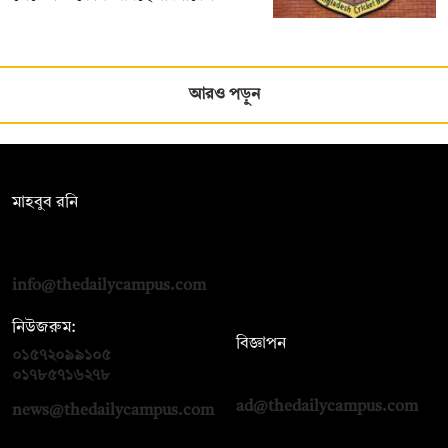
আরও পড়ুন
সম্পাদক:
মাহবুব রনি
দ্য ডেইলি ক্যাম্পাস, দ্বিতীয় তলা, হাসান হোল্ডিংস, ৫২/১ নিউ ইস্কাটন
রোড, ঢাকা ১০০০
info@thedailycampus.com
নিউজরুম:
বিজ্ঞাপন
০১৫৭২০৯৯১০৫
,
০১৭১২১৩৬৫৯৩
০১৭৮৫৭১৬২৭৮
ad@thedailycampus.com
news@thedailycampus.com