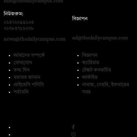
info@thedailycampus.com
নিউজরুম:
বিজ্ঞাপন
০১৫৭২০৯৯১০৫
,
০১৭১২১৩৬৫৯৩
০১৭৮৫৭১৬২৭৮
ad@thedailycampus.com
news@thedailycampus.com
আমাদের সম্পর্কে
বিজ্ঞাপন
যোগাযোগ
ক্যারিয়ার
তথ্য দিন
টেক্সট কনভার্টার
মতামত জানান
আর্কাইভ
প্রাইভেসি পলিসি
নামাজ, সেহরি, ইফতারের
শর্তাবলি
সময়
অনুসরণ করুন