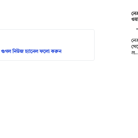
নেত
ওয়া
নেত
থেক
গুগল নিউজ চ্যানেল ফলো করুন
প্র