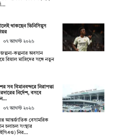
্বা…
ালেই থাকছেন ভিনিসিয়ুস
িয়র
০৭ আগস্ট ২০২৬
জল্পনা-কল্পনার অবসান
য়ে রিয়াল মাদ্রিদের সঙ্গে নতুন
ের সব বিমানবন্দরে নিরাপত্তা
দারের নির্দেশ, বসবে
ান…
০৭ আগস্ট ২০২৬
্ন আন্তর্জাতিক বেসামরিক
ান চলাচল সংস্থার
ইসিএও) নির…