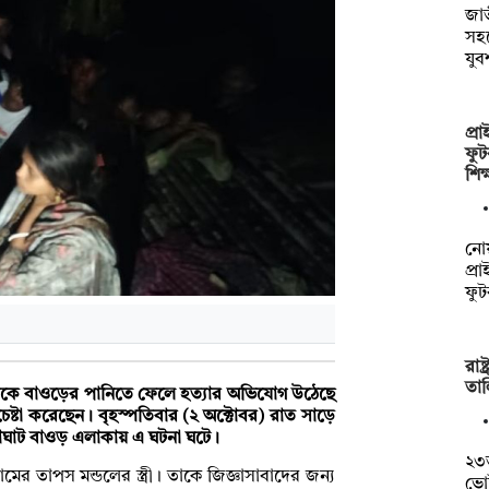
জাত
সহ
যু
প্র
ফুটব
শি
নো
প্র
ফু
রাষ
তাল
ন্তানকে বাওড়ের পানিতে ফেলে হত্যার অভিযোগ উঠেছে
ষ্টা করেছেন। বৃহস্পতিবার (২ অক্টোবর) রাত সাড়ে
য়াঘাট বাওড় এলাকায় এ ঘটনা ঘটে।
২৩ত
মের তাপস মন্ডলের স্ত্রী। তাকে জিজ্ঞাসাবাদের জন্য
ভোট