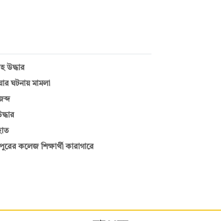
হ উদ্ধার
য়ার ঘটনায় মামলা
ব্দ
দ্ধার
হাত
রের কলেজ শিক্ষার্থী কারাগারে