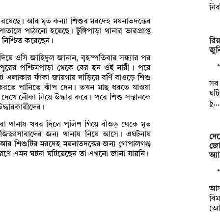
নির
াধীন রয়েছে। আর মৃত কন্যা শিশুর মরদেহ ময়নাতদন্তের
তালে পাঠানো হয়েছে। টুঙ্গিপাড়া থানার ভারপ্রাপ্ত
রিয়
া নিশ্চিত করেছেন।
জুন
দিয়ে ওসি জাহিদুল জানান, বৃহস্পতিবার সন্ধ্যার পর
লপুরের পশ্চিমপাড়া থেকে বের হন ওই নারী । পরে
ট এলাকার ফাঁকা জায়গায় দাড়িয়ে বর্ণি বাওড়ে শিশু
সব 
 করতে পানিতে ঝাঁপ দেন। তখন মাছ ধরতে যাওয়া
ঘটি
ে দেখে নৌকা নিয়ে উদ্ধার করে। পরে শিশু সন্তানকে
চু…
উদ্ধারকারীদের।
া থানায় খবর দিলে পুলিশ গিয়ে বাঁওড় থেকে মৃত
জ্ঞাসাবাদের জন্য থানায় নিয়ে আসে। এঘটনায়
দেশ
েছে। আর শিশুটির মরদেহ ময়নাতদন্তের জন্য গোপালগঞ্জ
জোর
রণে এমন ঘটনা ঘটিয়েছেন তা এখনো জানা যায়নি।
অ্য
আসন
বিম
(আ