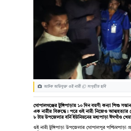
আটক অভিযুক্ত ওই নারী © সংগৃহীত ছবি
গোপালগঞ্জের টুঙ্গিপাড়ায় ১০ দিন বয়সী কন্যা শিশু স
এক নারীর বিরুদ্ধে। পরে ওই নারী নিজেও আত্মহত্যার চে
৮ টায় উপজেলার বর্নি ইউনিয়নের মধ্যপাড়া ঈদগাঁও খে
ওই নারী টুঙ্গিপাড়া উপজেলার গোপালপুর পশ্চিমপাড়া গ্রা