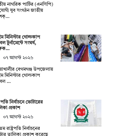
ীয় নাগরিক পার্টির (এনসিপি)
যোগী যুব সংগঠন জাতীয়
বশক্…
াইম মিনিস্টার গোল্ডকাপ
ল টুর্নামেন্টে সংঘর্ষ,
ক্ষক…
০৭ আগস্ট ২০২৬
য়াখালীর বেগমগঞ্জ উপজেলায়
াইম মিনিস্টার গোল্ডকাপ
টবল …
্ট্রপতি নির্বাচনে ভোটারের
িকা প্রকাশ
০৭ আগস্ট ২০২৬
ম রাষ্ট্রপতি নির্বাচনের
ার তালিকা প্রকাশ করেছে