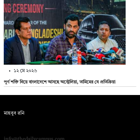
১২ মে ২০২৬
পূর্ণ শক্তি নিয়ে বাংলাদেশে আসছে অস্ট্রেলিয়া, তামিমের যে প্রতিক্রিয়া
সম্পাদক:
মাহবুব রনি
দ্য ডেইলি ক্যাম্পাস, দ্বিতীয় তলা, হাসান হোল্ডিংস, ৫২/১ নিউ ইস্কাটন
রোড, ঢাকা ১০০০
info@thedailycampus.com