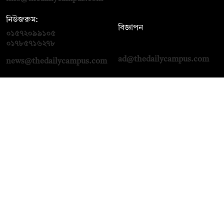
নিউজরুম:
বিজ্ঞাপন
০১৫৭২০৯৯১০৫
,
০১৭১২১৩৬৫৯৩
০১৭৮৫৭১৬২৭৮
ad@thedailycampus.com
news@thedailycampus.com
আমাদের সম্পর্কে
বিজ্ঞাপন
যোগাযোগ
ক্যারিয়ার
তথ্য দিন
টেক্সট কনভার্টার
মতামত জানান
আর্কাইভ
প্রাইভেসি পলিসি
নামাজ, সেহরি, ইফতারের
শর্তাবলি
সময়
অনুসরণ করুন