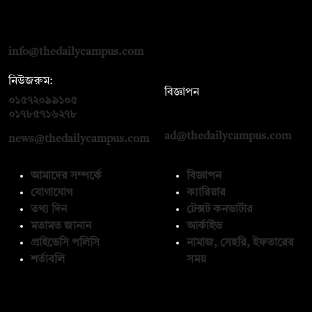
দ্য ডেইলি ক্যাম্পাস, দ্বিতীয় তলা, হাসান হোল্ডিংস, ৫২/১ নিউ ইস্কাটন
রোড, ঢাকা ১০০০
info@thedailycampus.com
নিউজরুম:
বিজ্ঞাপন
০১৫৭২০৯৯১০৫
,
০১৭১২১৩৬৫৯৩
০১৭৮৫৭১৬২৭৮
ad@thedailycampus.com
news@thedailycampus.com
আমাদের সম্পর্কে
বিজ্ঞাপন
যোগাযোগ
ক্যারিয়ার
তথ্য দিন
টেক্সট কনভার্টার
মতামত জানান
আর্কাইভ
প্রাইভেসি পলিসি
নামাজ, সেহরি, ইফতারের
শর্তাবলি
সময়
অনুসরণ করুন