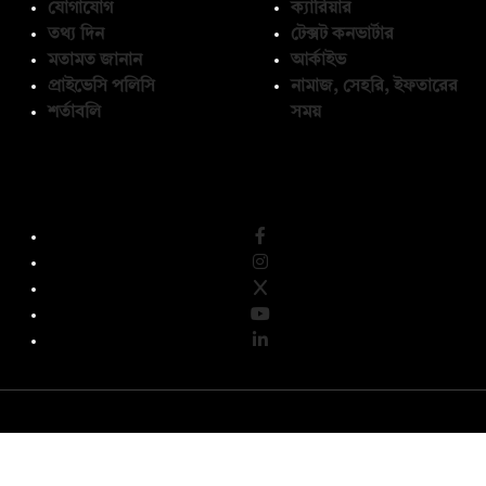
যোগাযোগ
ক্যারিয়ার
তথ্য দিন
টেক্সট কনভার্টার
মতামত জানান
আর্কাইভ
প্রাইভেসি পলিসি
নামাজ, সেহরি, ইফতারের
শর্তাবলি
সময়
অনুসরণ করুন
© কপিরাইট 2026, দ্য ডেইলি ক্যাম্পাস লিমিটেড