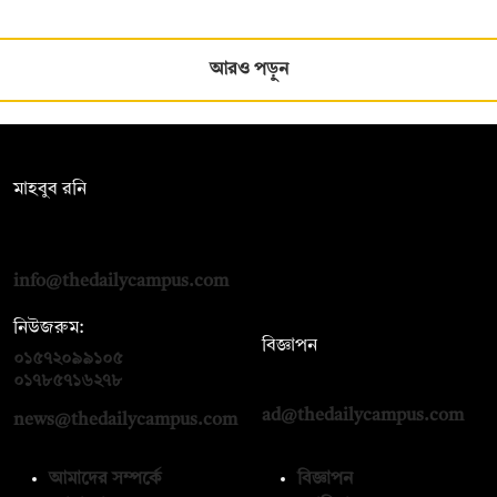
আরও পড়ুন
সম্পাদক:
মাহবুব রনি
দ্য ডেইলি ক্যাম্পাস, দ্বিতীয় তলা, হাসান হোল্ডিংস, ৫২/১ নিউ ইস্কাটন
রোড, ঢাকা ১০০০
info@thedailycampus.com
নিউজরুম:
বিজ্ঞাপন
০১৫৭২০৯৯১০৫
,
০১৭১২১৩৬৫৯৩
০১৭৮৫৭১৬২৭৮
ad@thedailycampus.com
news@thedailycampus.com
আমাদের সম্পর্কে
বিজ্ঞাপন