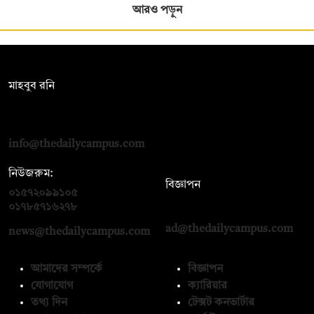
আরও পড়ুন
সম্পাদক:
মাহবুব রনি
দ্য ডেইলি ক্যাম্পাস, দ্বিতীয় তলা, হাসান হোল্ডিংস, ৫২/১ নিউ ইস্কাটন
রোড, ঢাকা ১০০০
info@thedailycampus.com
নিউজরুম:
বিজ্ঞাপন
০১৫৭২০৯৯১০৫
,
০১৭১২১৩৬৫৯৩
০১৭৮৫৭১৬২৭৮
ad@thedailycampus.com
news@thedailycampus.com
আমাদের সম্পর্কে
বিজ্ঞাপন
যোগাযোগ
ক্যারিয়ার
তথ্য দিন
টেক্সট কনভার্টার