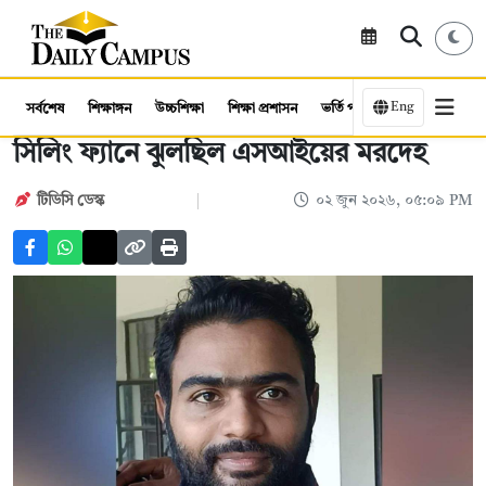
Eng
সর্বশেষ
শিক্ষাঙ্গন
উচ্চশিক্ষা
শিক্ষা প্রশাসন
ভর্তি পরীক্ষা
কর্মসংস্থান
সিলিং ফ্যানে ঝুলছিল এসআইয়ের মরদেহ
টিডিসি ডেস্ক
০২ জুন ২০২৬, ০৫:০৯ PM