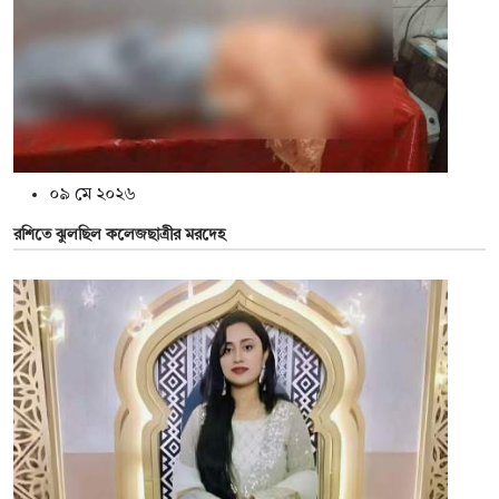
০৯ মে ২০২৬
রশিতে ঝুলছিল কলেজছাত্রীর মরদেহ