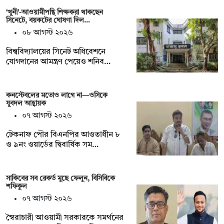
‘খুনী’-আওয়ামীপন্থি শিক্ষকরা থাকছেন
সিনেটে, বয়কটের ঘোষণা দিল…
০৮ আগস্ট ২০২৬
বিশ্ববিদ্যালয়ের সিনেট অধিবেশনে
যোগদানের আমন্ত্রণ পেয়েও শনিব…
কনস্টেবলের মতোও লাগে না—ওসিকে
যুবদল আহ্বায়ক
০৭ আগস্ট ২০২৬
টেকনাফ পৌর বিএনপির আওতাধীন ৮
ও ৯নং ওয়ার্ডের দ্বিবার্ষিক সম…
সাকিবের সব রেকর্ড মুছে ফেলুন, বিসিবিকে
শফিকুল
০৭ আগস্ট ২০২৬
স্বৈরাচারী আওয়ামী সরকারকে সমর্থনের