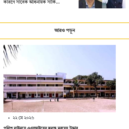
কারণে সাবেক অধিনায়ক সাকি…
আরও পড়ুন
২২ মে ২০২৬
পুলিশ লাইনসে এএসআইয়ের ঝুলন্ত মরদেহ উদ্ধার