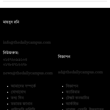
সম্পাদক:
মাহবুব রনি
দ্য ডেইলি ক্যাম্পাস, দ্বিতীয় তলা, হাসান হোল্ডিংস, ৫২/১ নিউ ইস্কাটন
রোড, ঢাকা ১০০০
info@thedailycampus.com
নিউজরুম:
বিজ্ঞাপন
০১৫৭২০৯৯১০৫
,
০১৭১২১৩৬৫৯৩
০১৭৮৫৭১৬২৭৮
ad@thedailycampus.com
news@thedailycampus.com
আমাদের সম্পর্কে
বিজ্ঞাপন
যোগাযোগ
ক্যারিয়ার
তথ্য দিন
টেক্সট কনভার্টার
মতামত জানান
আর্কাইভ