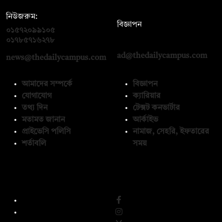
নিউজরুম:
বিজ্ঞাপন
০১৫৭২০৯৯১০৫
,
০১৭১২১৩৬৫৯৩
০১৭৮৫৭১৬২৭৮
ad@thedailycampus.com
news@thedailycampus.com
আমাদের সম্পর্কে
বিজ্ঞাপন
যোগাযোগ
ক্যারিয়ার
তথ্য দিন
টেক্সট কনভার্টার
মতামত জানান
আর্কাইভ
প্রাইভেসি পলিসি
নামাজ, সেহরি, ইফতারের
শর্তাবলি
সময়
অনুসরণ করুন