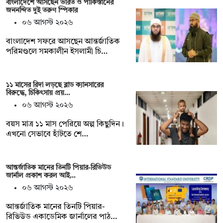
বাংলাদেশে আসছেন ভারত ও পাকিস্তানের
জননন্দিত দুই তরুণ স্পিকার
০৬ আগস্ট ২০২৬
বাংলাদেশ সফরে আসছেন আন্তর্জাতিক
পরিমণ্ডলে সমকালীন ইসলামী চি…
১১ মাসের রিদা লড়ছে ব্লাড ক্যানসারের
বিরুদ্ধে, চিকিৎসায় প্রয়…
০৬ আগস্ট ২০২৬
বয়স মাত্র ১১ মাস পেরিয়ে অল্প কিছুদিন।
এখনো সেভাবে হাঁটতে শে…
আন্তর্জাতিক মানের তিনটি পিয়ার-রিভিউড
জার্নাল প্রকাশ করল আই…
০৬ আগস্ট ২০২৬
আন্তর্জাতিক মানের তিনটি পিয়ার-
রিভিউড একাডেমিক জার্নালের পাঠ…