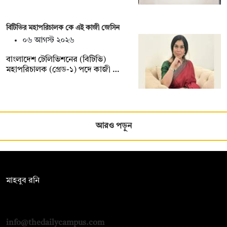
বিটিভির মহাপরিচালক কে এই কাজী জেসিন
০৬ আগস্ট ২০২৬
বাংলাদেশ টেলিভিশনের (বিটিভি)
মহাপরিচালক (গ্রেড-১) পদে কাজী …
আরও পড়ুন
সম্পাদক:
মাহবুব রনি
দ্য ডেইলি ক্যাম্পাস, দ্বিতীয় তলা, হাসান হোল্ডিংস, ৫২/১ নিউ ইস্কাটন
রোড, ঢাকা ১০০০
info@thedailycampus.com