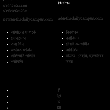
বিজ্ঞাপন
০১৫৭২০৯৯১০৫
,
০১৭১২১৩৬৫৯৩
০১৭৮৫৭১৬২৭৮
ad@thedailycampus.com
news@thedailycampus.com
আমাদের সম্পর্কে
বিজ্ঞাপন
যোগাযোগ
ক্যারিয়ার
তথ্য দিন
টেক্সট কনভার্টার
মতামত জানান
আর্কাইভ
প্রাইভেসি পলিসি
নামাজ, সেহরি, ইফতারের
শর্তাবলি
সময়
অনুসরণ করুন