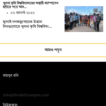
খুলনা কৃষি বিশ্ববিদ্যালয়ের অস্থায়ী ক্যাম্পাসেও
ছড়িয়ে পড়ে আন…
০৬ আগস্ট ২০২৬
জুলাই গণঅভ্যুত্থানের উত্তাল
দিনগুলোতে খুলনা কৃষি বিশ্ববিদ্য…
আরও পড়ুন
সম্পাদক:
মাহবুব রনি
দ্য ডেইলি ক্যাম্পাস, দ্বিতীয় তলা, হাসান হোল্ডিংস, ৫২/১ নিউ ইস্কাটন
রোড, ঢাকা ১০০০
info@thedailycampus.com
নিউজরুম: