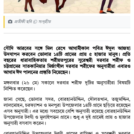
প্রতীকী ছবি © সংগৃহীত
সৌদি আরবের সঙ্গে মিল রেখে আগামীকাল পবিত্র ঈদুল আজহা
উদযাপন করবেন ভোলার ১৪টি গ্রামের প্রায় ৫ হাজার মানুষ। প্রতি
বছরের ধারাবাহিকতায় শরীয়তপুরের সুরেশ্বরী দরবার শরীফ ও
চট্টগ্রামের সাতকানিয়ার মির্জাখীল দরবার শরীফের অনুসারীরা এবারও
আগাম ঈদ পালনের প্রস্তুতি নিয়েছেন।
মঙ্গলবার (২৬ মে) সকালে দরবার শরীফ দুটির অনুসারীরা বিষয়টি
নিশ্চিত করেছেন।
জানা গেছে, ভোলার সদর, বোরহানউদ্দিন, দৌলতখান, তজুমদ্দিন,
লালমোহন, চরফ্যাশন ও মনপুরা উপজেলার ১৪টি গ্রামে ছড়িয়ে রয়েছেন
এসব অনুসারী। এর মধ্যে সবচেয়ে বেশি অনুসারী রয়েছে বোরহানউদ্দিন
উপজেলার টবগী ও মুলাইপত্তন গ্রামে। শুধু এ দুই গ্রামেই প্রায় ৩ হাজার
অনুসারী বসবাস করেন।
বোরহানউদ্দিন উপজেলার টবগী গ্রামের বাসিন্দা ও সুরেশ্বরী দরবার