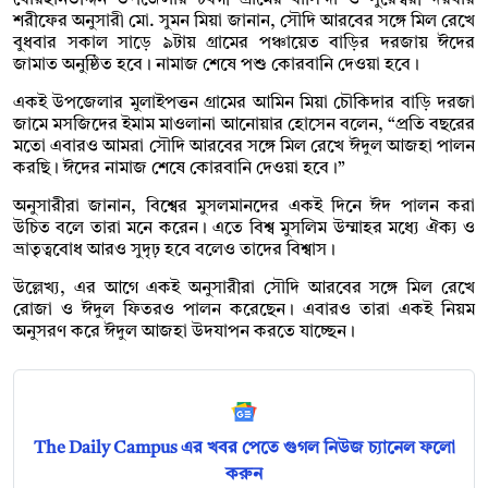
শরীফের অনুসারী মো. সুমন মিয়া জানান, সৌদি আরবের সঙ্গে মিল রেখে
বুধবার সকাল সাড়ে ৯টায় গ্রামের পঞ্চায়েত বাড়ির দরজায় ঈদের
জামাত অনুষ্ঠিত হবে। নামাজ শেষে পশু কোরবানি দেওয়া হবে।
একই উপজেলার মুলাইপত্তন গ্রামের আমিন মিয়া চৌকিদার বাড়ি দরজা
জামে মসজিদের ইমাম মাওলানা আনোয়ার হোসেন বলেন, “প্রতি বছরের
মতো এবারও আমরা সৌদি আরবের সঙ্গে মিল রেখে ঈদুল আজহা পালন
করছি। ঈদের নামাজ শেষে কোরবানি দেওয়া হবে।”
অনুসারীরা জানান, বিশ্বের মুসলমানদের একই দিনে ঈদ পালন করা
উচিত বলে তারা মনে করেন। এতে বিশ্ব মুসলিম উম্মাহর মধ্যে ঐক্য ও
ভ্রাতৃত্ববোধ আরও সুদৃঢ় হবে বলেও তাদের বিশ্বাস।
উল্লেখ্য, এর আগে একই অনুসারীরা সৌদি আরবের সঙ্গে মিল রেখে
রোজা ও ঈদুল ফিতরও পালন করেছেন। এবারও তারা একই নিয়ম
অনুসরণ করে ঈদুল আজহা উদযাপন করতে যাচ্ছেন।
The Daily Campus এর খবর পেতে গুগল নিউজ চ্যানেল ফলো
করুন