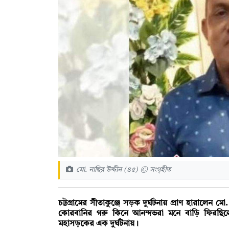
মো. নাছির উদ্দীন (৪৫) © সংগৃহীত
চট্টগ্রামের সীতাকুঞ্জে সড়ক দুর্ঘটনায় প্রাণ হারালেন 
কোরবানির গরু কিনে আনন্দভরা মনে বাড়ি ফিরছিলেন
মহাসড়কের এক দুর্ঘটনায়।