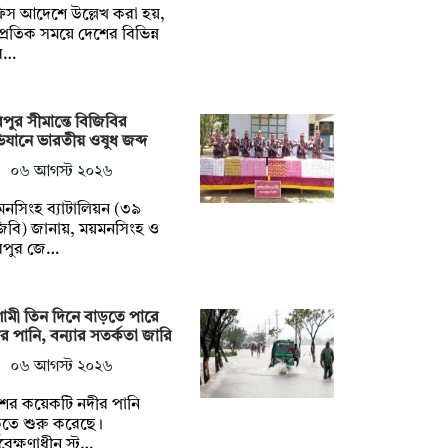
িস আদেশে উল্লেখ করা হয়,
্প্রতিক সময়ে দেশের বিভিন্ন
ব…
পুর সীমান্তে বিজিবির
যানে ভারতীয় ওষুধ জব্দ
০৬ আগস্ট ২০২৬
নসিংহ ব্যাটালিয়ন (৩৯
িবি) জানায়, ময়মনসিংহ ও
রপুর জে…
মী তিন দিনে বাড়তে পারে
র পানি, বন্যার সতর্কতা জারি
০৬ আগস্ট ২০২৬
শের কয়েকটি নদীর পানি
ড়তে শুরু করেছে।
যবেক্ষণাধীন স্ট…