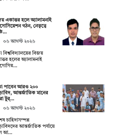
য় একাত্তর হলে অ্যালামনাই
াসোসিয়েশন গঠন, নেতৃত্বে
কি…
০৬ আগস্ট ২০২৬
া বিশ্ববিদ্যালয়ের বিজয়
ত্তর হলের অ্যালামনাই
যাসোসিয়…
তা পাবেন আরও ২০০
ীড়াবিদ, আন্তর্জাতিক মানের
ারা টুর্…
০৬ আগস্ট ২০২৬
েষ চাহিদাসম্পন্ন
ীড়াবিদদের আন্তর্জাতিক পর্যায়ে
লে আ…