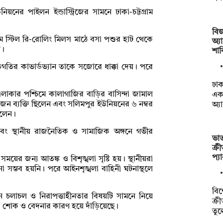
ের পাইলন ইন্ডাস্ট্রিজের সামনে ঢাকা-চট্টগ্রাম
বিজ
ড্রিম স্টিল রি-রোলিং মিলস মাঠে বসা পশুর হাট থেকে
অ্য
ন।
শা
ুতগতির কাভার্ডভ্যান তাকে সজোরে ধাক্কা দেয়। পরে
ঢাক
াকার পশ্চিমে কালাগাজির বাড়ির বাসিন্দা জামাল
একা
কজন ব্যক্তি ছিলেন এবং সলিমপুর ইউনিয়নের ৬ নম্বর
অ্
িলেন।
এবং স্থানীয় রাজনৈতিক ও সামাজিক অঙ্গনে গভীর
ভা
ক্র
প্য
সময়ের জন্য আতঙ্ক ও বিশৃঙ্খলা সৃষ্টি হয়। স্থানীয়রা
নো সম্ভব হয়নি। পরে আইনশৃঙ্খলা বাহিনী ঘটনাস্থলে
বিশ
ান চলাচল ও নিরাপত্তাহীনতার বিষয়টি সামনে নিয়ে
ক্র
র শোক ও বেদনার কারণ হয়ে দাঁড়িয়েছে।
তু