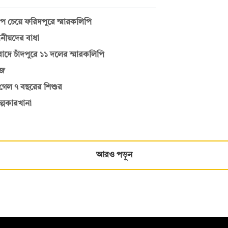
্তক্ষেপ চেয়ে ফরিদপুরে স্মারকলিপি
থানীয়দের বাধা
তিবাদে চাঁদপুরে ১১ দলের স্মারকলিপি
ঁজ
াণ গেল ৭ বছরের শিশুর
ল্পকারখানা
আরও পড়ুন