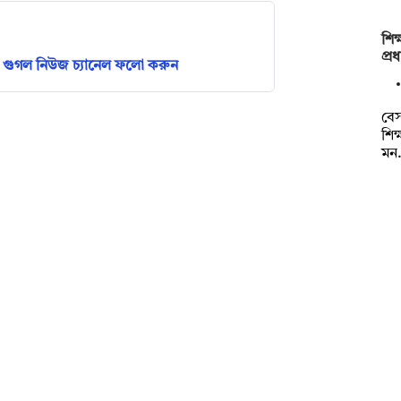
শিক
প্র
গুগল নিউজ চ্যানেল ফলো করুন
বেস
শিক
মন