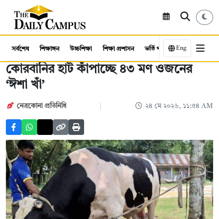
Eng
সর্বশেষ
শিক্ষাঙ্গন
উচ্চশিক্ষা
শিক্ষা প্রশাসন
ভর্তি পরীক্ষা
কর্মসংস্থান
কোরবানির হাট কাঁপাচ্ছে ৪৩ মণ ওজনের
‘ঈশা খাঁ’
নেত্রকোনা প্রতিনিধি
২৪ মে ২০২৬, ১১:৫৪ AM