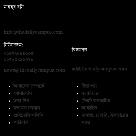
মাহবুব রনি
দ্য ডেইলি ক্যাম্পাস, দ্বিতীয় তলা, হাসান হোল্ডিংস, ৫২/১ নিউ ইস্কাটন
রোড, ঢাকা ১০০০
info@thedailycampus.com
নিউজরুম:
বিজ্ঞাপন
০১৫৭২০৯৯১০৫
,
০১৭১২১৩৬৫৯৩
০১৭৮৫৭১৬২৭৮
ad@thedailycampus.com
news@thedailycampus.com
আমাদের সম্পর্কে
বিজ্ঞাপন
যোগাযোগ
ক্যারিয়ার
তথ্য দিন
টেক্সট কনভার্টার
মতামত জানান
আর্কাইভ
প্রাইভেসি পলিসি
নামাজ, সেহরি, ইফতারের
শর্তাবলি
সময়