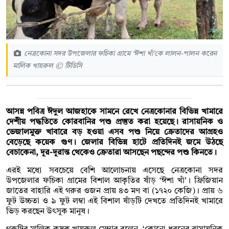
নেত্রকোনা সদর উপজেলার ফচিকা গ্রামে ‘ঈশা খাঁ’কে লালন-পালন করেন
মালিক খায়রুল © টিডিসি
আসন্ন পবিত্র ঈদুল আজহাকে সামনে রেখে নেত্রকোনার বিভিন্ন খামারে
দেশীয় পদ্ধতিতে কোরবানির পশু প্রস্তুত করা হয়েছে। রাসায়নিক ও
ভেজালমুক্ত খাবারে বড় হওয়া এসব পশু নিয়ে ক্রেতাদের আগ্রহও
বেড়েছে কয়েক গুণ। জেলার বিভিন্ন হাটে প্রতিদিনই জমে উঠছে
বেচাকেনা, দূর-দূরান্ত থেকেও ক্রেতারা আসছেন পছন্দের পশু কিনতে।
এরই মধ্যে সবচেয়ে বেশি আলোচনায় এসেছে নেত্রকোনা সদর
উপজেলার ফচিকা গ্রামের বিশাল আকৃতির ষাঁড় ‘ঈশা খাঁ’। ফ্রিজিয়ান
জাতের বাহারি এই গরুর ওজন প্রায় ৪৩ মণ বা (১৭২০ কেজি)। প্রায় ৬
ফুট উচ্চতা ও ৯ ফুট লম্বা এই বিশাল ষাঁড়টি দেখতে প্রতিদিনই খামারে
ভিড় করছেন উৎসুক মানুষ।