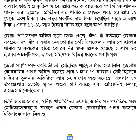
গরুটির মালিক কৃষক খায়রুল মেম্বার বলেন, ‘কোনো ধরনের রাসায়নিক
ব্যবহার ছাড়াই প্রাকৃতিক খাদ্যে প্রায় কয়েক বছর ধরে ঈশা খাঁকে লালন-
পালন করা হয়েছে। প্রতিদিন এর খাবারের পেছনে খরচ হয় প্রায় ১২
থেকে ১৪শ টাকা। গত বছর গরুটির দাম হাঁকা হয়েছিল সাড়ে ৯ লাখ
টাকা। এবার ১৬-১৮ লাখ টাকায় বিক্রি হবে বলে আশা করছি।’
জেলা প্রাণিসম্পদ অফিস সূত্রে জানা গেছে, ঈশা খাঁ বর্তমানে জেলার
সবচেয়ে বড় ষাঁড়। এবার নেত্রকোনার ১০টি উপজেলায় প্রায় ১৩ হাজার
খামার ও কৃষকের হাতে কোরবানির জন্য প্রস্তুত হয়েছে ১ লাখ ২৫
হাজার ৬৮৮টি গরু, ছাগল, মহিষসহ বিভিন্ন ধরনের গবাদিপশু।
জেলা প্রাণিসম্পদ কর্মকর্তা ডা. মোহাম্মদ শহিদুল ইসলাম জানান, জেলায়
কোরবানির পশুর চাহিদা রয়েছে প্রায় ১ লাখ ১৭ হাজার। সেই হিসেবে
চাহিদার তুলনায় অতিরিক্ত প্রায় ১২ হাজার পশু রয়েছে। জেলার ১০
উপজেলায় ১১৩টি স্থানে পশুর হাট বসছে এবং প্রতিদিনই চলছে
জমজমাট বেচাকেনা।
তিনি আরও জানান, স্থানীয় খামারিদের উৎসাহ ও নিরাপদ পদ্ধতিতে পশু
মোটাতাজাকরণের কারণে এবার জেলার কোরবানির পশুর বাজারে
ইতিবাচক সাড়া মিলছে।