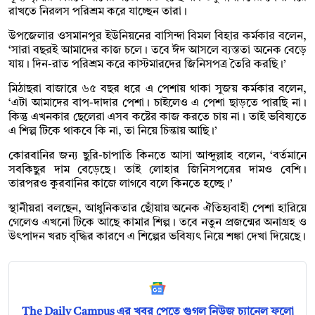
রাখতে নিরলস পরিশ্রম করে যাচ্ছেন তারা।
উপজেলার ওসমানপুর ইউনিয়নের বাসিন্দা বিমল বিহার কর্মকার বলেন,
‘সারা বছরই আমাদের কাজ চলে। তবে ঈদ আসলে ব্যস্ততা অনেক বেড়ে
যায়। দিন-রাত পরিশ্রম করে কাস্টমারদের জিনিসপত্র তৈরি করছি।’
মিঠাছরা বাজারে ৬৫ বছর ধরে এ পেশায় থাকা সুজয় কর্মকার বলেন,
‘এটা আমাদের বাপ-দাদার পেশা। চাইলেও এ পেশা ছাড়তে পারছি না।
কিন্তু এখনকার ছেলেরা এসব কষ্টের কাজ করতে চায় না। তাই ভবিষ্যতে
এ শিল্প টিকে থাকবে কি না, তা নিয়ে চিন্তায় আছি।’
কোরবানির জন্য ছুরি-চাপাতি কিনতে আসা আব্দুল্লাহ বলেন, ‘বর্তমানে
সবকিছুর দাম বেড়েছে। তাই লোহার জিনিসপত্রের দামও বেশি।
তারপরও কুরবানির কাজে লাগবে বলে কিনতে হচ্ছে।’
স্থানীয়রা বলছেন, আধুনিকতার ছোঁয়ায় অনেক ঐতিহ্যবাহী পেশা হারিয়ে
গেলেও এখনো টিকে আছে কামার শিল্প। তবে নতুন প্রজন্মের অনাগ্রহ ও
উৎপাদন খরচ বৃদ্ধির কারণে এ শিল্পের ভবিষ্যৎ নিয়ে শঙ্কা দেখা দিয়েছে।
The Daily Campus এর খবর পেতে গুগল নিউজ চ্যানেল ফলো