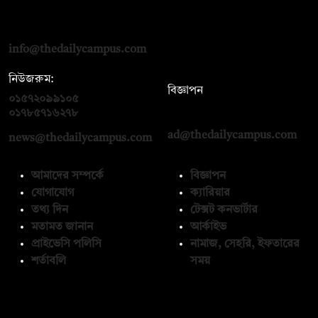
দ্য ডেইলি ক্যাম্পাস, দ্বিতীয় তলা, হাসান হোল্ডিংস, ৫২/১ নিউ ইস্কাটন
রোড, ঢাকা ১০০০
info@thedailycampus.com
নিউজরুম:
বিজ্ঞাপন
০১৫৭২০৯৯১০৫
,
০১৭১২১৩৬৫৯৩
০১৭৮৫৭১৬২৭৮
ad@thedailycampus.com
news@thedailycampus.com
আমাদের সম্পর্কে
বিজ্ঞাপন
যোগাযোগ
ক্যারিয়ার
তথ্য দিন
টেক্সট কনভার্টার
মতামত জানান
আর্কাইভ
প্রাইভেসি পলিসি
নামাজ, সেহরি, ইফতারের
শর্তাবলি
সময়
অনুসরণ করুন