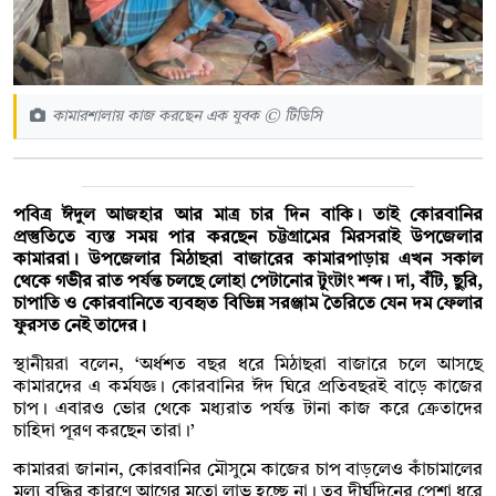
কামারশালায় কাজ করছেন এক যুবক © টিডিসি
পবিত্র ঈদুল আজহার আর মাত্র চার দিন বাকি। তাই কোরবানির
প্রস্তুতিতে ব্যস্ত সময় পার করছেন চট্টগ্রামের মিরসরাই উপজেলার
কামাররা। উপজেলার মিঠাছরা বাজারের কামারপাড়ায় এখন সকাল
থেকে গভীর রাত পর্যন্ত চলছে লোহা পেটানোর টুংটাং শব্দ। দা, বঁটি, ছুরি,
চাপাতি ও কোরবানিতে ব্যবহৃত বিভিন্ন সরঞ্জাম তৈরিতে যেন দম ফেলার
ফুরসত নেই তাদের।
স্থানীয়রা বলেন, ‘অর্ধশত বছর ধরে মিঠাছরা বাজারে চলে আসছে
কামারদের এ কর্মযজ্ঞ। কোরবানির ঈদ ঘিরে প্রতিবছরই বাড়ে কাজের
চাপ। এবারও ভোর থেকে মধ্যরাত পর্যন্ত টানা কাজ করে ক্রেতাদের
চাহিদা পূরণ করছেন তারা।’
কামাররা জানান, কোরবানির মৌসুমে কাজের চাপ বাড়লেও কাঁচামালের
মূল্য বৃদ্ধির কারণে আগের মতো লাভ হচ্ছে না। তবু দীর্ঘদিনের পেশা ধরে