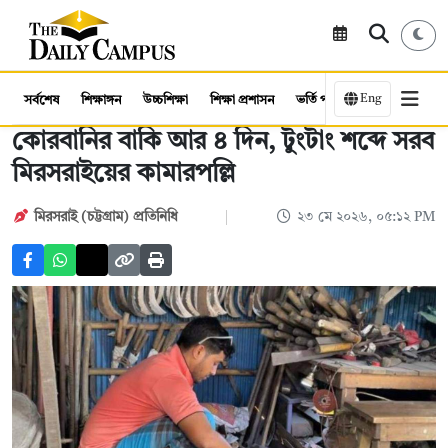
Eng
সর্বশেষ
শিক্ষাঙ্গন
উচ্চশিক্ষা
শিক্ষা প্রশাসন
ভর্তি পরীক্ষা
কর্মসংস্থান
কোরবানির বাকি আর ৪ দিন, টুংটাং শব্দে সরব
মিরসরাইয়ের কামারপল্লি
মিরসরাই (চট্টগ্রাম) প্রতিনিধি
২৩ মে ২০২৬, ০৫:১২ PM