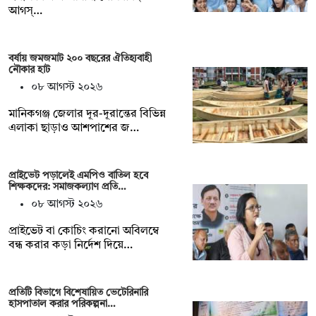
আগস্…
বর্ষায় জমজমাট ২০০ বছরের ঐতিহ্যবাহী
নৌকার হাট
০৮ আগস্ট ২০২৬
মানিকগঞ্জ জেলার দূর-দূরান্তের বিভিন্ন
এলাকা ছাড়াও আশপাশের জ…
প্রাইভেট পড়ালেই এমপিও বাতিল হবে
শিক্ষকদের: সমাজকল্যাণ প্রতি…
০৮ আগস্ট ২০২৬
প্রাইভেট বা কোচিং করানো অবিলম্বে
বন্ধ করার কড়া নির্দেশ দিয়ে…
প্রতিটি বিভাগে বিশেষায়িত ভেটেরিনারি
হাসপাতাল করার পরিকল্পনা…