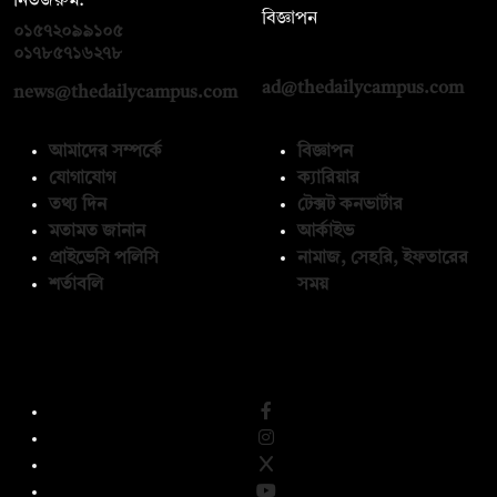
নিউজরুম:
বিজ্ঞাপন
০১৫৭২০৯৯১০৫
,
০১৭১২১৩৬৫৯৩
০১৭৮৫৭১৬২৭৮
ad@thedailycampus.com
news@thedailycampus.com
আমাদের সম্পর্কে
বিজ্ঞাপন
যোগাযোগ
ক্যারিয়ার
তথ্য দিন
টেক্সট কনভার্টার
মতামত জানান
আর্কাইভ
প্রাইভেসি পলিসি
নামাজ, সেহরি, ইফতারের
শর্তাবলি
সময়
অনুসরণ করুন