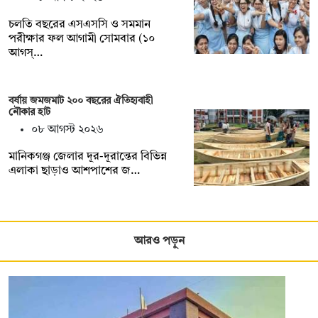
চলতি বছরের এসএসসি ও সমমান
পরীক্ষার ফল আগামী সোমবার (১০
আগস্…
বর্ষায় জমজমাট ২০০ বছরের ঐতিহ্যবাহী
নৌকার হাট
০৮ আগস্ট ২০২৬
মানিকগঞ্জ জেলার দূর-দূরান্তের বিভিন্ন
এলাকা ছাড়াও আশপাশের জ…
আরও পড়ুন