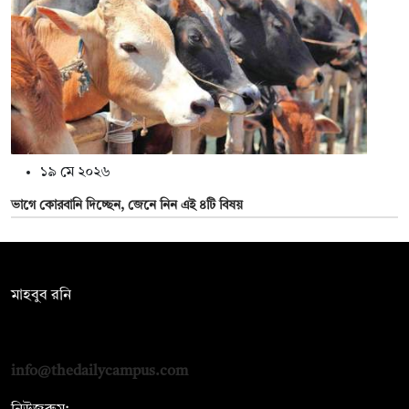
১৯ মে ২০২৬
ভাগে কোরবানি দিচ্ছেন, জেনে নিন এই ৪টি বিষয়
সম্পাদক:
মাহবুব রনি
দ্য ডেইলি ক্যাম্পাস, দ্বিতীয় তলা, হাসান হোল্ডিংস, ৫২/১ নিউ ইস্কাটন
রোড, ঢাকা ১০০০
info@thedailycampus.com