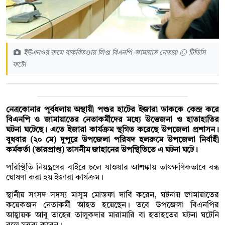
ইউএনওর রুমে বাকবিতণ্ডায় লিপ্ত বিএনপি-জামায়াত নেতারা © টিডিসি
ফটো
নেত্রকোনার পূর্বধলায় অস্থায়ী পশুর হাটের ইজারা ডাককে কেন্দ্র করে
বিএনপি ও জামায়াতের নেতাকর্মীদের মধ্যে উত্তেজনা ও হাতাহাতির
ঘটনা ঘটেছে। এতে ইজারা কার্যক্রম স্থগিত করেছে উপজেলা প্রশাসন।
বুধবার (২০ মে) দুপুরে উপজেলা পরিষদ হলরুমে উপজেলা নির্বাহী
কর্মকর্তা (ভারপ্রাপ্ত) তাসনীম জাহানের উপস্থিতিতে এ ঘটনা ঘটে।
পরিস্থিতি নিয়ন্ত্রণের বাইরে চলে যাওয়ার আশঙ্কায় তাৎক্ষণিকভাবে বন্ধ
ঘোষণা করা হয় ইজারা কার্যক্রম।
স্থানীয় সংসদ সদস্য মাসুম মোস্তফা দাবি করেন, ঘটনায় জামায়াতের
কয়েকজন নেতাকর্মী আহত হয়েছেন। তবে উপজেলা বিএনপির
আহ্বায়ক আবু তাহের তালুকদার মারামারি বা হতাহতের ঘটনা ঘটেনি