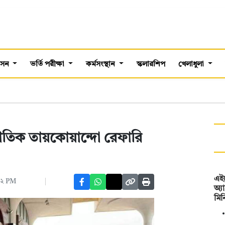
শাসন
ভর্তি পরীক্ষা
কর্মসংস্থান
স্কলারশিপ
খেলাধুলা
্জাতিক তায়কোয়ান্দো রেফারি
এই
৪২ PM
অ্য
মিন