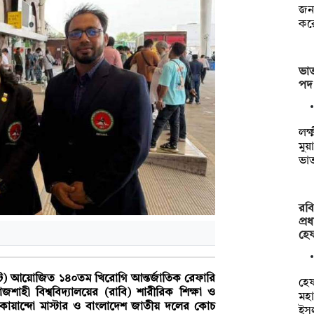
জনব
করে
ভাত
পদ 
লক্
মুয়
ভা
রবি
প্র
হে
লিউটি) আয়োজিত ১৪০তম খিরোগি আন্তর্জাতিক রেফারি
হেফ
 রাজশাহী বিশ্ববিদ্যালয়ের (রাবি) শারীরিক শিক্ষা ও
মহ
তায়কোয়ান্দো মাস্টার ও বাংলাদেশ জাতীয় দলের কোচ
ইস