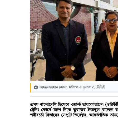
কামরুজ্জামান চঞ্চল, মরিয়ম ও পুলক © টিডিসি
প্রথম বাংলাদেশি হিসেবে ওয়ার্ল্ড তায়কোয়ান্দো (ডব্
ট্রেনিং কোর্সে অংশ নিতে তুরস্কের ইস্তাম্বুল যাচ্ছেন
শরীরচর্চা বিভাগের ডেপুটি ডিরেক্টর, আন্তর্জাতিক 