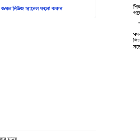
শিক
গুগল নিউজ চ্যানেল ফলো করুন
পক্
গণতা
শিক
সচ
ার মানুষ