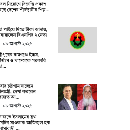
ল নিয়োগে বিজ্ঞপ্তি প্রকাশ
ছে দেশের শীর্ষস্থানীয় শিল্প…
া পাইয়ে দিতে টাকা আদায়,
হারালেন বিএনপির ২ নেতা
০৮ আগস্ট ২০২৬
ষ্মীপুরের রামগঞ্জে ইমাম,
াজ্জিন ও খাদেমকে সরকারি
তা…
বার চট্টগ্রাম যাচ্ছেন
ধানমন্ত্রী, দেখা করবেন
ফাজত আ…
০৮ আগস্ট ২০২৬
াজতে ইসলামের যুগ্ম
াসচিব মাওলানা আজিজুল হক
লামাবাদী …