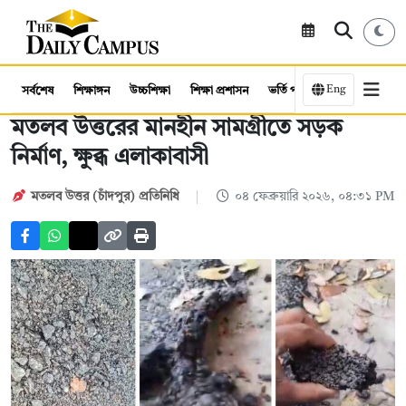
Eng
সর্বশেষ
শিক্ষাঙ্গন
উচ্চশিক্ষা
শিক্ষা প্রশাসন
ভর্তি পরীক্ষা
কর্মসংস্থান
মতলব উত্তরের মানহীন সামগ্রীতে সড়ক
নির্মাণ, ক্ষুব্ধ এলাকাবাসী
মতলব উত্তর (চাঁদপুর) প্রতিনিধি
০৪ ফেব্রুয়ারি ২০২৬, ০৪:৩১ PM