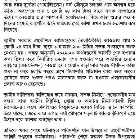
তারা চরম দুর্ভোগ পোহাচ্ছিলেন। বর্ষা মৌসুমে চলাচল প্রায় অসম্ভব হয়ে
উঠত। অবশেষে প্রায় ১ কোটি ২৪ লাখ টাকা ব্যয়ে সড়ক সংস্কারের
উদ্যোগ নেওয়ায় তারা আশাবাদী হয়েছিলেন। কিন্তু কাজ শুরুর কয়েক
দিনের মধ্যেই কার্পেটিং উঠে যাওয়ায় সেই আশা এখন চরম হতাশায় রূপ
নিয়েছে।
স্থানীয় সরকার প্রকৌশল অধিদপ্তরের (এলজিইডি) আওতায় প্রায় ১
কোটি ২৪ লাখ টাকা ব্যয়ে ১ হাজার ২০০ মিটার সড়ক সংস্কারের কাজ
নেওয়া হয়। প্রকল্প অনুযায়ী ২০২২-২৩ অর্থবছরেই কাজটি শেষ হওয়ার
কথা ছিল। তবে নির্ধারিত মেয়াদ শেষ হওয়ায় পরে কাজটির মেয়াদ
বাড়িয়ে (এক্সটেনশন) নেওয়া হয়। মেয়াদ বাড়ানোর পরও দীর্ঘদিন কাজ
শুরু না করে চলতি বছরে এসে ঠিকাদারি প্রতিষ্ঠান কাজ শুরু করে।
দেরিতে কাজ শুরুর পরও মানসম্মত কাজ না হওয়ায় এলাকাবাসীর
ক্ষোভ আরও বেড়েছে।
স্থানীয় বাসিন্দারা অভিযোগ করে জানান, সড়ক নির্মাণে প্রয়োজনীয় মান
বজায় রাখা হয়নি। বিটুমিন, খোয়া ও অন্যান্য নির্মাণসামগ্রী ছিল
নিম্নমানের। ফলে ঢালাইয়ের কিছুদিনের মধ্যেই বিভিন্ন স্থানে কার্পেটিং
উঠে যাচ্ছে। এতে করে আসন্ন বর্ষা মৌসুমে সড়কটি আরও ঝুঁকিপূর্ণ হয়ে
উঠবে বলে আশঙ্কা করছেন তারা।
এদিকে খবর পেয়ে ঘটনাস্থল পরিদর্শনে যান উপজেলা প্রকৌশলীসহ
সংশ্লিষ্ট দপ্তরের কর্মকর্তারা। পরিদর্শন শেষে মতলব উত্তর উপজেলা