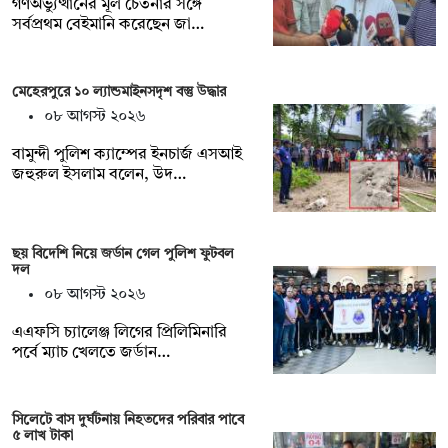
গণঅভ্যুত্থানের মূল চেতনার সঙ্গে
সর্বপ্রথম বেইমানি করেছেন জা…
মেহেরপুরে ১০ ল্যান্ডমাইনসদৃশ বস্তু উদ্ধার
০৮ আগস্ট ২০২৬
বামুন্দী পুলিশ ক্যাম্পের ইনচার্জ এসআই
জহুরুল ইসলাম বলেন, উদ…
ছয় বিদেশি নিয়ে জর্ডান গেল পুলিশ ফুটবল
দল
০৮ আগস্ট ২০২৬
এএফসি চ্যালেঞ্জ লিগের প্রিলিমিনারি
পর্বে ম্যাচ খেলতে জর্ডান…
সিলেটে বাস দুর্ঘটনায় নিহতদের পরিবার পাবে
৫ লাখ টাকা