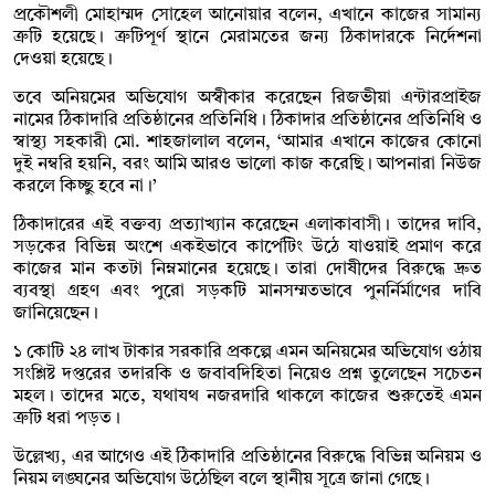
প্রকৌশলী মোহাম্মদ সোহেল আনোয়ার বলেন, এখানে কাজের সামান্য
ত্রুটি হয়েছে। ত্রুটিপূর্ণ স্থানে মেরামতের জন্য ঠিকাদারকে নির্দেশনা
দেওয়া হয়েছে।
তবে অনিয়মের অভিযোগ অস্বীকার করেছেন রিজভীয়া এন্টারপ্রাইজ
নামের ঠিকাদারি প্রতিষ্ঠানের প্রতিনিধি। ঠিকাদার প্রতিষ্ঠানের প্রতিনিধি ও
স্বাস্থ্য সহকারী মো. শাহজালাল বলেন, ‘আমার এখানে কাজের কোনো
দুই নম্বরি হয়নি, বরং আমি আরও ভালো কাজ করেছি। আপনারা নিউজ
করলে কিচ্ছু হবে না।’
ঠিকাদারের এই বক্তব্য প্রত্যাখ্যান করেছেন এলাকাবাসী। তাদের দাবি,
সড়কের বিভিন্ন অংশে একইভাবে কার্পেটিং উঠে যাওয়াই প্রমাণ করে
কাজের মান কতটা নিম্নমানের হয়েছে। তারা দোষীদের বিরুদ্ধে দ্রুত
ব্যবস্থা গ্রহণ এবং পুরো সড়কটি মানসম্মতভাবে পুনর্নির্মাণের দাবি
জানিয়েছেন।
১ কোটি ২৪ লাখ টাকার সরকারি প্রকল্পে এমন অনিয়মের অভিযোগ ওঠায়
সংশ্লিষ্ট দপ্তরের তদারকি ও জবাবদিহিতা নিয়েও প্রশ্ন তুলেছেন সচেতন
মহল। তাদের মতে, যথাযথ নজরদারি থাকলে কাজের শুরুতেই এমন
ত্রুটি ধরা পড়ত।
উল্লেখ্য, এর আগেও এই ঠিকাদারি প্রতিষ্ঠানের বিরুদ্ধে বিভিন্ন অনিয়ম ও
নিয়ম লঙ্ঘনের অভিযোগ উঠেছিল বলে স্থানীয় সূত্রে জানা গেছে।