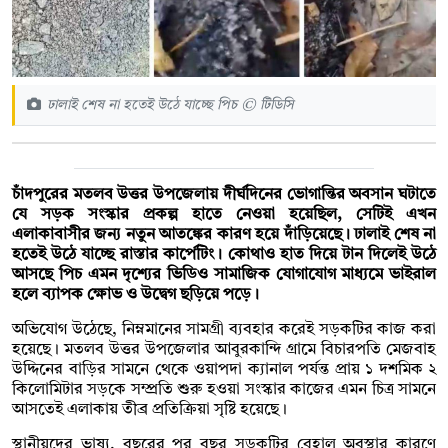
ঢালাই শেষ না হতেই উঠে যাচ্ছে পিচ © টিডিসি
চাঁদপুরের মতলব উত্তর উপজেলায় দীর্ঘদিনের ভোগান্তির অবসান ঘটাতে
যে সড়ক সংস্কার প্রকল্প হাতে নেওয়া হয়েছিল, সেটিই এখন
এলাকাবাসীর জন্য নতুন আতঙ্কের কারণ হয়ে দাঁড়িয়েছে। ঢালাই শেষ না
হতেই উঠে যাচ্ছে রাস্তার কার্পেটিং। কোথাও হাত দিয়ে টান দিলেই উঠে
আসছে পিচ এমন দৃশ্যের ভিডিও সামাজিক যোগাযোগ মাধ্যমে ভাইরাল
হলে ব্যাপক ক্ষোভ ও উদ্বেগ ছড়িয়ে পড়ে।
অভিযোগ উঠেছে, নিম্নমানের সামগ্রী ব্যবহার করেই সড়কটির কাজ করা
হয়েছে। মতলব উত্তর উপজেলার আবুরকান্দি গ্রামে বিচারপতি মেজবাহ
উদ্দিনের বাড়ির সামনে থেকে ওয়াপদা ক্যানাল পর্যন্ত প্রায় ১ দশমিক ২
কিলোমিটার সড়কে সম্প্রতি শুরু হওয়া সংস্কার কাজের এমন চিত্র সামনে
আসতেই এলাকায় তীব্র প্রতিক্রিয়া সৃষ্টি হয়েছে।
স্থানীয়দের ভাষ্য, বছরের পর বছর সড়কটির বেহাল অবস্থার কারণে