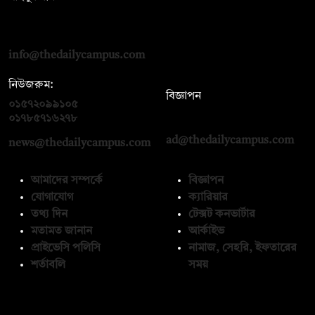
দ্য ডেইলি ক্যাম্পাস, দ্বিতীয় তলা, হাসান হোল্ডিংস, ৫২/১ নিউ ইস্কাটন
রোড, ঢাকা ১০০০
info@thedailycampus.com
নিউজরুম:
বিজ্ঞাপন
০১৫৭২০৯৯১০৫
,
০১৭১২১৩৬৫৯৩
০১৭৮৫৭১৬২৭৮
ad@thedailycampus.com
news@thedailycampus.com
আমাদের সম্পর্কে
বিজ্ঞাপন
যোগাযোগ
ক্যারিয়ার
তথ্য দিন
টেক্সট কনভার্টার
মতামত জানান
আর্কাইভ
প্রাইভেসি পলিসি
নামাজ, সেহরি, ইফতারের
শর্তাবলি
সময়
অনুসরণ করুন