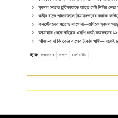
যুবদল নেতার ছুরিকাঘাতে আহত সেই শিবির নেতা 
গভীর রাতে শাহজালাল বিমানবন্দরের বলাকা লাউঞ
কনস্টেবলের মতোও লাগে না—ওসিকে যুবদল আহ্
জামায়াত থেকে বহিষ্কৃত এমপি গাজী নজরুলের ১২
‘গাঁজা-বাবা কি তোর বাপের টাকায় খাই’— বলেই 
ট্যাগ:
কক্সবাজার
কচ্ছপ
সেন্টমার্টিন