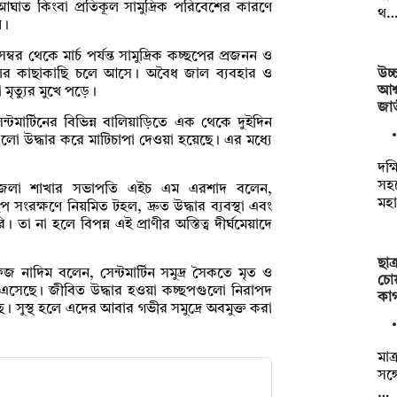
ঘাত কিংবা প্রতিকূল সামুদ্রিক পরিবেশের কারণে
থ
য়।
র থেকে মার্চ পর্যন্ত সামুদ্রিক কচ্ছপের প্রজনন ও
উচ্
ের কাছাকাছি চলে আসে। অবৈধ জাল ব্যবহার ও
আশ্
মৃত্যুর মুখে পড়ে।
জা
টমার্টিনের বিভিন্ন বালিয়াড়িতে এক থেকে দুইদিন
লো উদ্ধার করে মাটিচাপা দেওয়া হয়েছে। এর মধ্যে
দক্
সহয
 জেলা শাখার সভাপতি এইচ এম এরশাদ বলেন,
মহা
 সংরক্ষণে নিয়মিত টহল, দ্রুত উদ্ধার ব্যবস্থা এবং
তা না হলে বিপন্ন এই প্রাণীর অস্তিত্ব দীর্ঘমেয়াদে
ছাত
িজ নাদিম বলেন, সেন্টমার্টিন সমুদ্র সৈকতে মৃত ও
চো
এসেছে। জীবিত উদ্ধার হওয়া কচ্ছপগুলো নিরাপদ
কা
ছে। সুস্থ হলে এদের আবার গভীর সমুদ্রে অবমুক্ত করা
মাত
সঙ্
…