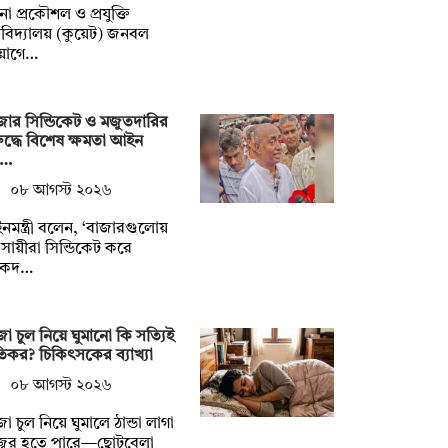
না প্রকৌশল ও প্রযুক্তি
্ববিদ্যালয় (কুয়েট) জনবল
য়োগে…
জার সিন্ডিকেট ও মজুতদারির
ুদ্ধে বিশেষ ক্ষমতা আইন
য়…
০৮ আগস্ট ২০২৬
মন্ত্রী বলেন, ‘বাজারগুলোয়
বসায়ীরা সিন্ডিকেট করে
ষকদ…
া চুল নিয়ে ঘুমানো কি সত্যিই
তিকর? চিকিৎসকের ব্যাখ্যা
০৮ আগস্ট ২০২৬
া চুল নিয়ে ঘুমালে ঠান্ডা লাগা
জ্বর হতে পারে—ছোটবেলা