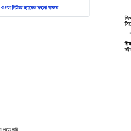
গুগল নিউজ চ্যানেল ফলো করুন
শিক
সিন
দীর
চট্
ন পুড়ে ছাই