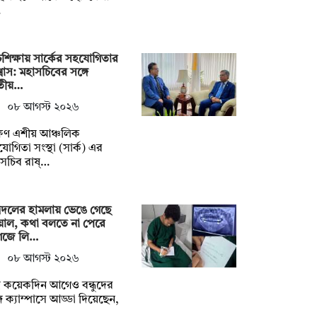
…
চশিক্ষায় সার্কের সহযোগিতার
বাস: মহাসচিবের সঙ্গে
তীয়…
০৮ আগস্ট ২০২৬
ষিণ এশীয় আঞ্চলিক
োগিতা সংস্থা (সার্ক) এর
সচিব রাষ্…
্রদলের হামলায় ভেঙে গেছে
য়াল, কথা বলতে না পেরে
গজে লি…
০৮ আগস্ট ২০২৬
্র কয়েকদিন আগেও বন্ধুদের
গে ক্যাম্পাসে আড্ডা দিয়েছেন,