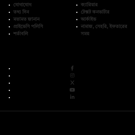
যোগাযোগ
ক্যারিয়ার
তথ্য দিন
টেক্সট কনভার্টার
মতামত জানান
আর্কাইভ
প্রাইভেসি পলিসি
নামাজ, সেহরি, ইফতারের
শর্তাবলি
সময়
অনুসরণ করুন
© কপিরাইট 2026, দ্য ডেইলি ক্যাম্পাস লিমিটেড