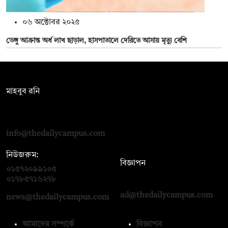
০৬ অক্টোবর ২০২৫
ডেঙ্গু আক্রান্ত অর্ধ লাখ ছাড়াল, হাসপাতালে দেরিতে আসায় মৃত্যু বেশি
সম্পাদক:
মাহবুব রনি
দ্য ডেইলি ক্যাম্পাস, দ্বিতীয় তলা, হাসান হোল্ডিংস, ৫২/১ নিউ ইস্কাটন
রোড, ঢাকা ১০০০
info@thedailycampus.com
নিউজরুম:
বিজ্ঞাপন
০১৫৭২০৯৯১০৫
,
০১৭১২১৩৬৫৯৩
০১৭৮৫৭১৬২৭৮
ad@thedailycampus.com
news@thedailycampus.com
আমাদের সম্পর্কে
বিজ্ঞাপন