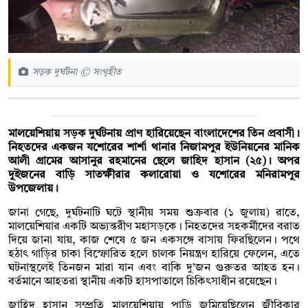
সড়ক দুর্ঘটনা © সংগৃহীত
মালয়েশিয়ায় সড়ক দুর্ঘটনায় প্রাণ হারিয়েছেন বাংলাদেশের তিন প্রবাসী।
নিহতদের একজন যশোরের শার্শা থানার নিজামপুর ইউনিয়নের মানিক
আলী গ্রামের আসানুর রহমানের ছেলে জাহিদ হাসান (২৫)। অপর
দুইজনের বাড়ি সাতক্ষীরার কলারোয়া ও যশোরের মনিরামপুর
উপজেলায়।
জানা গেছে, দুর্ঘটনাটি ঘটে স্থানীয় সময় শুক্রবার (১ জুলায়) রাতে,
মালয়েশিয়ার একটি অভ্যন্তরীণ মহাসড়কে। নিহতদের সহকর্মীদের বরাত
দিয়ে জানা যায়, কাজ শেষে ৫ জন একসঙ্গে বাসায় ফিরছিলেন। পথে
হঠাৎ গাড়ির চাকা বিস্ফোরিত হলে চালক নিয়ন্ত্রণ হারিয়ে ফেলেন, এতে
ঘটনাস্থলেই তিনজন মারা যান এবং বাকি দু’জন গুরুতর আহত হন।
বর্তমানে আহতরা স্থানীয় একটি হাসপাতালে চিকিৎসাধীন রয়েছেন।
জাহিদ হাসান সম্প্রতি মালয়েশিয়ায় পাড়ি জমিয়েছিলেন জীবিকার