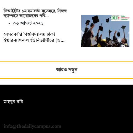
ডিআইইউর ৯ম সমাবর্তন নভেম্বরে, নিজস্ব
ক্যাম্পাসে আয়োজনের পরি…
০৬ আগস্ট ২০২৬
বেসরকারি বিশ্ববিদ্যালয় ঢাকা
ইন্টারন্যাশনাল ইউনিভার্সিটির (ড…
আরও পড়ুন
সম্পাদক:
মাহবুব রনি
দ্য ডেইলি ক্যাম্পাস, দ্বিতীয় তলা, হাসান হোল্ডিংস, ৫২/১ নিউ ইস্কাটন
রোড, ঢাকা ১০০০
info@thedailycampus.com