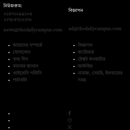
নিউজরুম:
বিজ্ঞাপন
০১৫৭২০৯৯১০৫
,
০১৭১২১৩৬৫৯৩
০১৭৮৫৭১৬২৭৮
ad@thedailycampus.com
news@thedailycampus.com
আমাদের সম্পর্কে
বিজ্ঞাপন
যোগাযোগ
ক্যারিয়ার
তথ্য দিন
টেক্সট কনভার্টার
মতামত জানান
আর্কাইভ
প্রাইভেসি পলিসি
নামাজ, সেহরি, ইফতারের
শর্তাবলি
সময়
অনুসরণ করুন