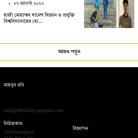
০৭ আগস্ট ২০২৬
হাজী মোহাম্মদ দানেশ বিজ্ঞান ও প্রযুক্তি
বিশ্ববিদ্যালয়ের (হা…
আরও পড়ুন
সম্পাদক:
মাহবুব রনি
দ্য ডেইলি ক্যাম্পাস, দ্বিতীয় তলা, হাসান হোল্ডিংস, ৫২/১ নিউ ইস্কাটন
রোড, ঢাকা ১০০০
info@thedailycampus.com
নিউজরুম:
বিজ্ঞাপন
০১৫৭২০৯৯১০৫
,
০১৭১২১৩৬৫৯৩