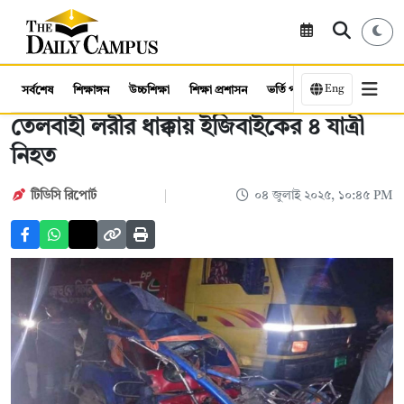
Eng
সর্বশেষ
শিক্ষাঙ্গন
উচ্চশিক্ষা
শিক্ষা প্রশাসন
ভর্তি পরীক্ষা
কর্মসংস্থান
তেলবাহী লরীর ধাক্কায় ইজিবাইকের ৪ যাত্রী
নিহত
টিডিসি রিপোর্ট
০৪ জুলাই ২০২৫, ১০:৪৫ PM