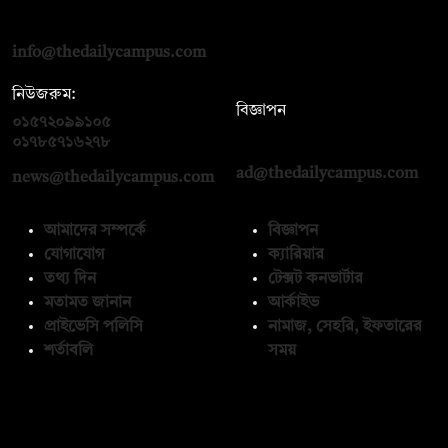
রোড, ঢাকা ১০০০
info@thedailycampus.com
নিউজরুম:
বিজ্ঞাপন
০১৫৭২০৯৯১০৫
,
০১৭১২১৩৬৫৯৩
০১৭৮৫৭১৬২৭৮
ad@thedailycampus.com
news@thedailycampus.com
আমাদের সম্পর্কে
বিজ্ঞাপন
যোগাযোগ
ক্যারিয়ার
তথ্য দিন
টেক্সট কনভার্টার
মতামত জানান
আর্কাইভ
প্রাইভেসি পলিসি
নামাজ, সেহরি, ইফতারের
শর্তাবলি
সময়
অনুসরণ করুন