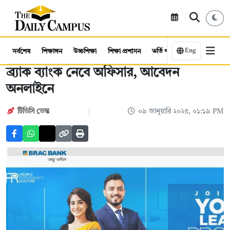
Eng
সর্বশেষ
শিক্ষাঙ্গন
উচ্চশিক্ষা
শিক্ষা প্রশাসন
ভর্তি পরীক্ষা
কর্মসংস্থান
ব্র্যাক ব্যাংক নেবে অফিসার, আবেদন
অনলাইনে
টিডিসি ডেস্ক
০৯ জানুয়ারি ২০২৫, ০১:১৯ PM