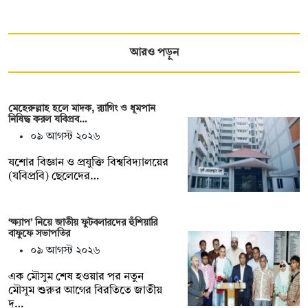
আরও পড়ুন
মেহেরুল্লাহ হলে মাদক, র‍্যাগিং ও ধূমপান
নিষিদ্ধ করল যবিপ্রব…
০৯ আগস্ট ২০২৬
যশোর বিজ্ঞান ও প্রযুক্তি বিশ্ববিদ্যালয়ের
(যবিপ্রবি) ছেলেদের…
‘ক্ষ্যাপ’ নিয়ে জাতীয় ফুটবলারদের হুঁশিয়ারি
বাফুফে সভাপতির
০৯ আগস্ট ২০২৬
এক মৌসুম শেষ হওয়ার পর নতুন
মৌসুম শুরুর আগের বিরতিতে জাতীয়
দ…