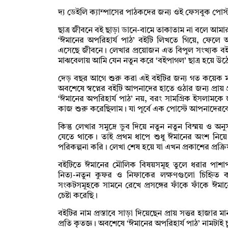
দ্য ডেইলি ক্যাম্পাসের পাঠকদের জন্য ওই ফেসবুক পোস্
ছাত্র জীবনে বই ছাড়া ডানে-বামে তাকাতাম না বলে আ
‘ঈমানের অপরিহার্য পাঠ’ বইটি লিখতে গিয়ে, ফেল
এসেছে জীবনে। লেখার প্রয়োজন এত বিপুল সংখ্যক 
মাঝবেলায় আমি যেন নতুন করে ‘বইপাগল’ ছাত্র হয়ে উঠ
দেড় বছর আগে শুরু করা এই বইটির জন্য গত কয়েক মাস 
অবশেষে স্বপ্নের বইটি আপনাদের হাতে ওঠার জন্য প্রায় প্র
‘ঈমানের অপরিহার্য পাঠ’ নয়, বরং সামগ্রিক ইসলামক
কাজ শুরু করেছিলাম। যা পূর্বে এক পোস্টে আপনাদের
কিন্তু লেখার সমুদ্রে ডুব দিয়ে নতুন নতুন বিস্ময় ও 
যেতে থাকে। তাই প্রথম ধাপে শুধু ঈমানের অংশ নিয়ে 
পরিকল্পনা করি। লেখা শেষ হয়ে যা এখন প্রকাশের প্রক্
বইটিতে ঈমানের মৌলিক বিষয়সমূহ তুলে ধরার পাশা
নিত্য-নতুন কুফর ও নিফাকের লক্ষণগুলো চিহ্নিত
সংকটসমূহকে সামনে রেখে প্রসঙ্গের ফাঁকে ফাঁকে 
চেষ্টা করেছি।
বইটির নাম প্রস্তাবে সাড়া দিয়েছেন প্রায় সত্তর হাজার 
প্রতি কৃতজ্ঞ। অবশেষে ‘ঈমানের অপরিহার্য পাঠ’ নামটাই 