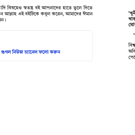
 বিষয়েও স্বতন্ত্র বই আপনাদের হাতে তুলে দিতে
‘খু
হান আল্লাহ এই বইটিকে কবুল করেন, আমাদের ঈমান
থা
মিন।
ঘো
বিশ
অধি
গুগল নিউজ চ্যানেল ফলো করুন
পে