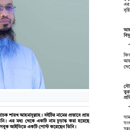
এর
বৃষ্
আজ
বিদ
ফিড
আজ
থে
সৌদ
তুর
প্র
ক শায়খ আহমাদুল্লাহ। বইটির নামের প্রস্তাবে প্রায়
সাম
িনি। এর মধ্য থেকে একটি নাম চূড়ান্ত করা হয়েছে
সংক
ফেসবুক আইডিতে একটি পোস্ট করেছেন তিনি।
সহ