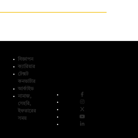
বিজ্ঞাপন
ক্যারিয়ার
টেক্সট
অনুসরণ করুন
কনভার্টার
আর্কাইভ
নামাজ,
সেহরি,
ইফতারের
সময়