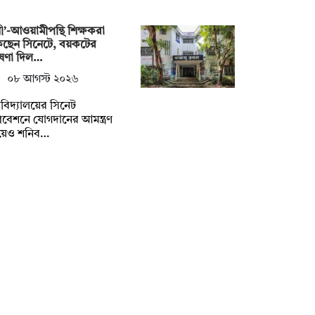
নী’-আওয়ামীপন্থি শিক্ষকরা
কছেন সিনেটে, বয়কটের
ষণা দিল…
০৮ আগস্ট ২০২৬
্ববিদ্যালয়ের সিনেট
বেশনে যোগদানের আমন্ত্রণ
য়েও শনিব…