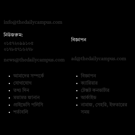
দ্য ডেইলি ক্যাম্পাস, দ্বিতীয় তলা, হাসান হোল্ডিংস, ৫২/১ নিউ ইস্কাটন
রোড, ঢাকা ১০০০
info@thedailycampus.com
নিউজরুম:
বিজ্ঞাপন
০১৫৭২০৯৯১০৫
,
০১৭১২১৩৬৫৯৩
০১৭৮৫৭১৬২৭৮
ad@thedailycampus.com
news@thedailycampus.com
আমাদের সম্পর্কে
বিজ্ঞাপন
যোগাযোগ
ক্যারিয়ার
তথ্য দিন
টেক্সট কনভার্টার
মতামত জানান
আর্কাইভ
প্রাইভেসি পলিসি
নামাজ, সেহরি, ইফতারের
শর্তাবলি
সময়
অনুসরণ করুন