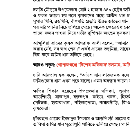
হেক্টর জমির আউশ ধান জলাবদ্ধতায় আক্রান্ত হয়েছে।
চলতি মৌসুমে উপজেলায় মোট ২ হাজার ৪৪০ হেক্টর জম
ও ফলন ভালো হয় বলে কৃষকদের মধ্যে আউশ ধান চাষে আগ
সুপার মিনি, রডমিনি, বাঁশমতি প্রভৃতি উন্নত জাতের ধান 
পর মাঠ পানির নিচে তলিয়ে গেছে। অনেক ক্ষেত্রেই ধান
ভালো ফলন পাওয়া নিয়ে গভীর দুশ্চিন্তায় আছেন কৃষকর
আন্দুলিয়া গ্রামের কৃষক আশরাফ আলী বলেন, “আমার 
করার নেই, সব স্বপ্ন শেষ।” একই গ্রামের ভদুমিয়া, স
বিঘা করে জমির ধান তলিয়ে গেছে।
আরও পড়ুন:
গোপালগঞ্জে ‘বিশেষ অভিযান’ চলমান, আ
চাষি আয়তাল হক বলেন, “আউশ ধান লাভজনক বলে আমরা
জমিগুলোর ধান এখন পচে যাচ্ছে। এমন অবস্থায় ভালো 
ক্ষতির শিকার হয়েছেন উপজেলার খড়িঞ্চা, পুড়াপাড়া,
আড়শিংড়ী, মাকাপুর, বল্লভপুর, নাইড়া, গয়ড়া, হিজল
পেটভরা, হাজরাখানা, বহিলাপোতা, বাঘারদাঁড়ি, জিওল
কৃষকেরা।
চুটারহুদা গ্রামের ইমদাদুল ইসলাম ও আড়শিংড়ী গ্রামের
৩ বিঘা জমির ধান পুরোপুরি পানিতে তলিয়ে গেছে। পানি 