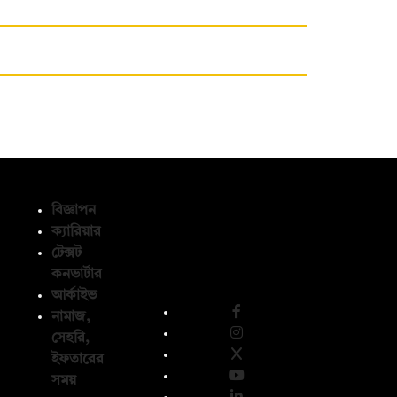
বিজ্ঞাপন
ক্যারিয়ার
টেক্সট
অনুসরণ করুন
কনভার্টার
আর্কাইভ
নামাজ,
সেহরি,
ইফতারের
সময়