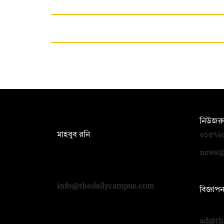
সম্পাদক:
নিউজরু
মাহবুব রনি
০১৫৭২
দ্য ডেইলি ক্যাম্পাস, দ্বিতীয় তলা, হাসান
news@
হোল্ডিংস, ৫২/১ নিউ ইস্কাটন রোড, ঢাকা
১০০০
info@thedailycampus.com
বিজ্ঞাপ
০১৭১২
ad@th