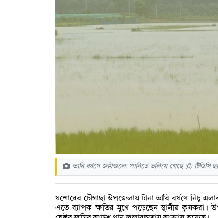
ভারি বর্ষণে জমিগুলো পানিতে তলিয়ে গেছে © টিডিসি ছব
যশোরের চৌগাছা উপজেলায় টানা ভারি বর্ষণে নিচু এ
এতে ব্যাপক ক্ষতির মুখে পড়েছেন স্থানীয় কৃষকরা। 