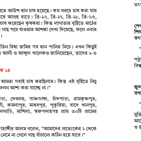
তৎ
িতে আউশ ধান চাষ হয়েছে। কম খরচে চাষ করা যায়
্রহ বাড়ে। ব্রি-২৬, ব্রি-২৭, ব্রি-২৮, ব্রি-৬৫,
চাষ করেছেন কৃষকরা। কিন্তু লাগাতার বৃষ্টিতে মাঠের
শেখ
ের গাছ পচে যাওয়ার আশঙ্কা দেখা দিয়েছে, ফলে এবার
শি
া।
তৎ
তিন বিঘা জমির সব ধান পানির নিচে। এখন কিছুই
াহেব আলী ও আব্দুল খালেকও জানিয়েছেন, তাদের ২-৩
পটুয
বিশ
টক ১৪
 সবাই চাষ করছিলাম। কিন্তু এই বৃষ্টিতে নিচু
জুল
ফলন আশা করা যাচ্ছে না।”
তথ্য
 দেবলয়, সাঞ্চডাঙ্গা, চাঁদপাড়া, রামকৃষ্ণপুর,
ী, কমলাপুর, মাধবপুর, পুকুরিয়া, বাদে খানপুর,
গাড়ি, মাশিলা, স্বরুপদাহসহ প্রায় ৩০টি গ্রামের
মুক্
আয়
ও 
 জাহাঙ্গীর আলম বলেন, “আমাদের প্রত্যেকের ২ থেকে
নেমে না গেলে গাছ বাঁচানো কঠিন হয়ে যাবে।”