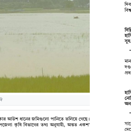
দিব
বিশ
দিল
হাস
সু
মা
দণ্
প্র
হা
নোব
ি
অ
লাকার আউশ ধানের জমিগুলো পানিতে তলিয়ে গেছে।
সাব
উপজেলা কৃষি বিভাগের তথ্য অনুযায়ী, অন্তত একশ’
দে