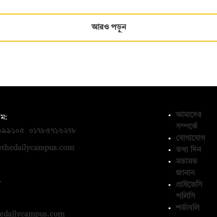
আরও পড়ুন
আমাদের
ম:
সম্পর্কে
০৯৯১০৫
,
০১৭৮৫৭১৬২৭৮
যোগাযোগ
thedailycampus.com
তথ্য দিন
মতামত
জানান
ন
প্রাইভেসি
পলিসি
১৩৬৫৯৩
শর্তাবলি
edailycampus.com