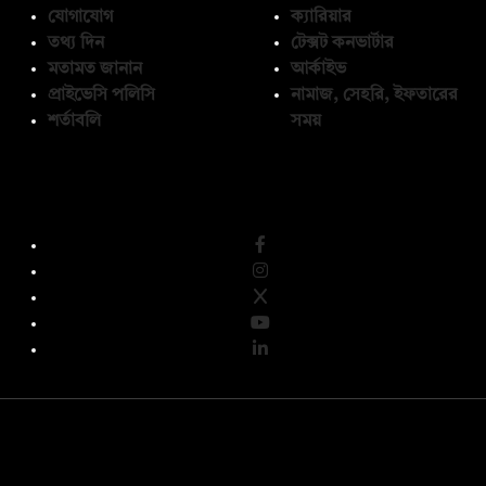
যোগাযোগ
ক্যারিয়ার
তথ্য দিন
টেক্সট কনভার্টার
মতামত জানান
আর্কাইভ
প্রাইভেসি পলিসি
নামাজ, সেহরি, ইফতারের
শর্তাবলি
সময়
অনুসরণ করুন
© কপিরাইট 2026, দ্য ডেইলি ক্যাম্পাস লিমিটেড