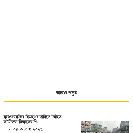
আরও পড়ুন
ফুটওভারব্রিজ নির্মাণের দাবিতে টঙ্গীতে
তা’মীরুল মিল্লাতের শি…
০৯ আগস্ট ২০২৬