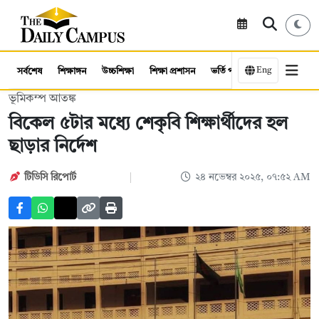
Eng
সর্বশেষ
শিক্ষাঙ্গন
উচ্চশিক্ষা
শিক্ষা প্রশাসন
ভর্তি পরীক্ষা
কর্মসংস্থান
ভূমিকম্প আতঙ্ক
বিকেল ৫টার মধ্যে শেকৃবি শিক্ষার্থীদের হল
ছাড়ার নির্দেশ
টিডিসি রিপোর্ট
২৪ নভেম্বর ২০২৫, ০৭:৫২ AM