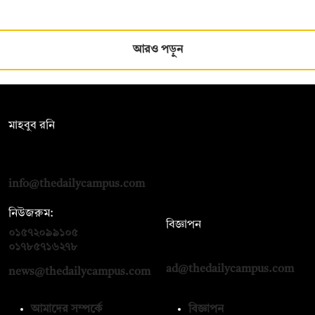
আরও পড়ুন
সম্পাদক:
মাহবুব রনি
দ্য ডেইলি ক্যাম্পাস, দ্বিতীয় তলা, হাসান হোল্ডিংস, ৫২/১ নিউ ইস্কাটন
রোড, ঢাকা ১০০০
info@thedailycampus.com
নিউজরুম:
বিজ্ঞাপন
০১৫৭২০৯৯১০৫
,
০১৭১২১৩৬৫৯৩
০১৭৮৫৭১৬২৭৮
ad@thedailycampus.com
news@thedailycampus.com
আমাদের সম্পর্কে
বিজ্ঞাপন