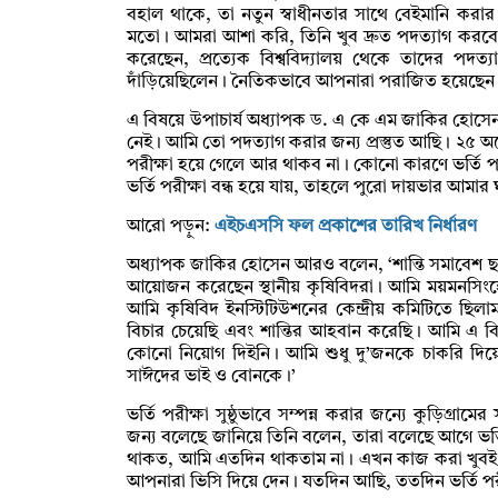
বহাল থাকে, তা নতুন স্বাধীনতার সাথে বেইমানি করা
মতো। আমরা আশা করি, তিনি খুব দ্রুত পদত্যাগ করবেন
করেছেন, প্রত্যেক বিশ্ববিদ্যালয় থেকে তাদের পদত্যা
দাঁড়িয়েছিলেন। নৈতিকভাবে আপনারা পরাজিত হয়েছেন
এ বিষয়ে উপাচার্য অধ্যাপক ড. এ কে এম জাকির হোসেন
নেই। আমি তো পদত্যাগ করার জন্য প্রস্তুত আছি। ২৫ অক্
পরীক্ষা হয়ে গেলে আর থাকব না। কোনো কারণে ভর্তি পরী
ভর্তি পরীক্ষা বন্ধ হয়ে যায়, তাহলে পুরো দায়ভার আমার
আরো পড়ুন:
এইচএসসি ফল প্রকাশের তারিখ নির্ধারণ
অধ্যাপক জাকির হোসেন আরও বলেন, ‘শান্তি সমাবেশ ছা
আয়োজন করেছেন স্থানীয় কৃষিবিদরা। আমি ময়মনসিং
আমি কৃষিবিদ ইনস্টিটিউশনের কেন্দ্রীয় কমিটিতে ছিলাম।
বিচার চেয়েছি এবং শান্তির আহবান করেছি। আমি এ বিশ্বব
কোনো নিয়োগ দিইনি। আমি শুধু দু’জনকে চাকরি দিয
সাঈদের ভাই ও বোনকে।’
ভর্তি পরীক্ষা সুষ্ঠুভাবে সম্পন্ন করার জন্যে কুড়িগ্র
জন্য বলেছে জানিয়ে তিনি বলেন, তারা বলেছে আগে ভর্তি 
থাকত, আমি এতদিন থাকতাম না। এখন কাজ করা খুবই কঠি
আপনারা ভিসি দিয়ে দেন। যতদিন আছি, ততদিন ভর্তি পর