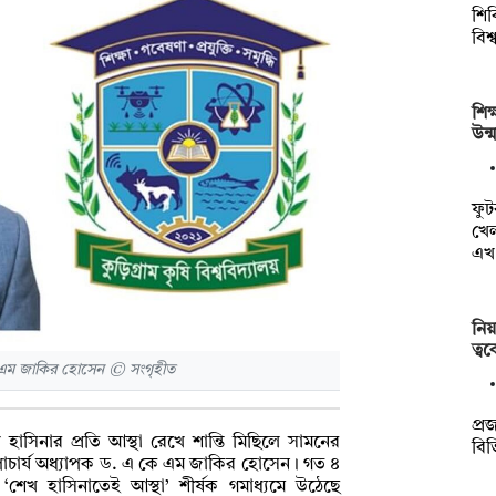
শিব
বিশ
শিক
উন্
ফুট
খেল
এ
নি
ত্ব
 কে এম জাকির হোসেন © সংগৃহীত
প্র
 হাসিনার প্রতি আস্থা রেখে শান্তি মিছিলে সামনের
বিভ
 উপাচার্য অধ্যাপক ড. এ কে এম জাকির হোসেন। গত ৪
ি ‘শেখ হাসিনাতেই আস্থা’ শীর্ষক গমাধ্যমে উঠেছে