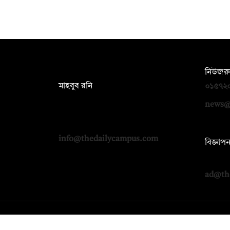
সম্পাদক:
নিউজরু
মাহবুব রনি
০১৫৭২
দ্য ডেইলি ক্যাম্পাস, দ্বিতীয় তলা, হাসান
news@
হোল্ডিংস, ৫২/১ নিউ ইস্কাটন রোড, ঢাকা
১০০০
info@thedailycampus.com
বিজ্ঞাপ
০১৭১২
ad@th