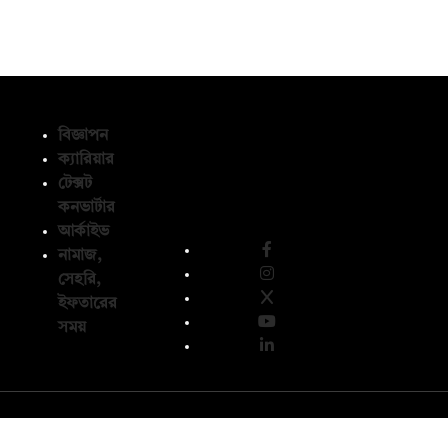
বিজ্ঞাপন
ক্যারিয়ার
টেক্সট
অনুসরণ করুন
কনভার্টার
আর্কাইভ
নামাজ,
সেহরি,
ইফতারের
সময়