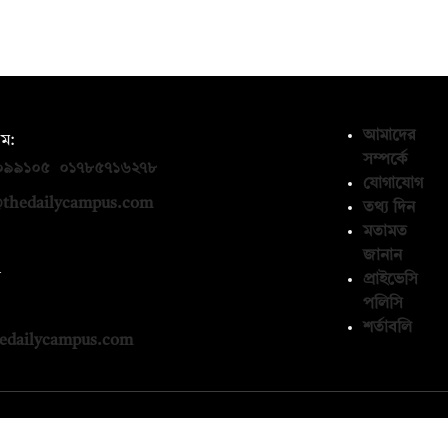
আমাদের
ম:
সম্পর্কে
০৯৯১০৫
,
০১৭৮৫৭১৬২৭৮
যোগাযোগ
thedailycampus.com
তথ্য দিন
মতামত
জানান
ন
প্রাইভেসি
পলিসি
১৩৬৫৯৩
শর্তাবলি
edailycampus.com
© কপিরাইট 2026, দ্য ডেইলি ক্যাম্পাস লিমিটেড