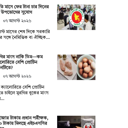
ি মাসে ফের টানা চার দিনের
টি উপভোগের সুযোগ
০৭ আগস্ট ২০২৬
্ট মাসের শেষ দিকে সরকারি
ির সঙ্গে নৈমিত্তিক বা ঐচ্ছিক…
রগির মাংস নাকি ডিম—কম
ালোরিতে বেশি প্রোটিন
নটিতে?
০৭ আগস্ট ২০২৬
ক্যালোরিতে বেশি প্রোটিন
ে চাইলে মুরগির বুকের মাংস
ম…
াজার টাকায় প্রধান পরীক্ষক,
০ টাকায় মিলছে এইচএসসির