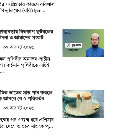
ির সংশ্লিষ্টতার কারণে বরিশাল
্ববিদ্যালয়ের (ববি) চুক্ত…
্ষাব্যবস্থায় বিশ্বকাপ ফুটবলের
মাদনা ও আমাদের সংকট
০৭ আগস্ট ২০২৬
বল পৃথিবীর অন্যতম প্রাচীন
া। বর্তমান পৃথিবীতে এটিই
খ…
য়মিত ভাতের মাড় পান করলে
কে আসবে যে ৫ পরিবর্তন
০৭ আগস্ট ২০২৬
জন্মের পর প্রজন্ম ধরে এশিয়ার
িন্ন দেশে ভাতের মাড়কে প্…