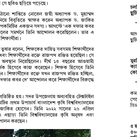
র সে ছবিও ছড়িয়ে পড়েছে।
চলত
ছু
াঠানো শান্তিতে নোবেল জয়ী অধ্যাপক ড. মুহাম্মদ
জানিয়ে বিবৃতিতে স্বাক্ষর করেন অধ্যাপক ড. জাকির
উপকমিটির একজন সদস্য। আগস্টে ‘এক দফার কবর
 দলের সমর্থনে তিনি আন্দোলন করেছিলেন। তার এ
আগস
ক্ষার্থীরা।
ছুট
তুষার বলেন, শিক্ষকের দায়িত্ব সবসময় শিক্ষার্থীদের
ং শিক্ষার্থীদের রক্তে রাজপথ রঞ্জিত হয়েছিল। সে
মু
্ধে অবস্থান নিয়েছিলেন। দীর্ঘ ১৫ বছরের আওয়ামী
ক্য
্থক হিসেবে কাজ করেছেন। শিক্ষক হিসেবে তিনি
কো
েছেন। শিক্ষার্থীদের রক্তে যখন রাজপথ রঞ্জিত হচ্ছিল,
 দফার কবর দে’ আন্দোলন করে শিক্ষার্থীদের বিরুদ্ধে
কম 
র প্রতিষ্ঠিত হয়। সদর উপজেলায় অব্যবহিত টেক্সটাইল
পেত
লয়টির প্রথম উপাচার্য বাংলাদেশ কৃষি বিশ্ববিদ্যালয়ের
ডি
 জাকির হোসেন। তিনি ২০২২ সালের ২৬ এপ্রিল
ান। এছাড়া তিনি বিশ্ববিদ্যালয়ের কৃষি অনুষদ এবং
্ব পালন করছেন।
৫ হ
৫০