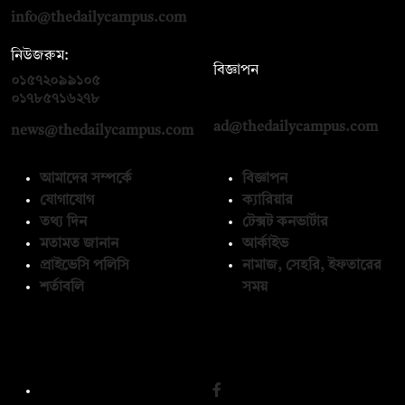
info@thedailycampus.com
নিউজরুম:
বিজ্ঞাপন
০১৫৭২০৯৯১০৫
,
০১৭১২১৩৬৫৯৩
০১৭৮৫৭১৬২৭৮
ad@thedailycampus.com
news@thedailycampus.com
আমাদের সম্পর্কে
বিজ্ঞাপন
যোগাযোগ
ক্যারিয়ার
তথ্য দিন
টেক্সট কনভার্টার
মতামত জানান
আর্কাইভ
প্রাইভেসি পলিসি
নামাজ, সেহরি, ইফতারের
শর্তাবলি
সময়
অনুসরণ করুন