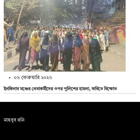
০৬ ফেব্রুয়ারি ২০২৬
ইনকিলাব মঞ্চের নেতাকর্মীদের ওপর পুলিশের হামলা, জবিতে বিক্ষোভ
সম্পাদক:
মাহবুব রনি
দ্য ডেইলি ক্যাম্পাস, দ্বিতীয় তলা, হাসান হোল্ডিংস, ৫২/১ নিউ ইস্কাটন
রোড, ঢাকা ১০০০