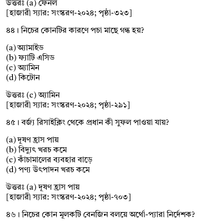
উত্তরঃ (a) ফেনল
[হাজারী স্যার: সংস্করণ-২০২৪; পৃষ্ঠা-৩২৩]
৪৪। নিচের কোনটির কারণে পচা মাছে গন্ধ হয়?
(a) অ্যামাইড
(b) ফ্যাটি এসিড
(c) অ্যামিন
(d) কিটোন
উত্তরঃ (c) অ্যামিন
[হাজারী স্যার: সংস্করণ-২০২৪; পৃষ্ঠা-২৯১]
৪৫। বর্জ্য রিসাইক্লিং থেকে প্রধান কী সুফল পাওয়া যায়?
(a) দূষণ হ্রাস পায়
(b) বিদ্যুৎ খরচ কমে
(c) কাঁচামালের ব্যবহার বাড়ে
(d) পণ্য উৎপাদন খরচ কমে
উত্তরঃ (a) দূষণ হ্রাস পায়
[হাজারী স্যার: সংস্করণ-২০২৪; পৃষ্ঠা-৭০৩]
৪৬। নিচের কোন মূলকটি বেনজিন বলয়ে অর্থো-প্যারা নির্দেশক?