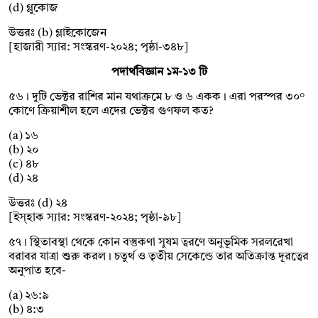
(d) গ্লুকোজ
উত্তরঃ (b) গ্লাইকোজেন
[হাজারী স্যার: সংস্করণ-২০২৪; পৃষ্ঠা-৩৪৮]
পদার্থবিজ্ঞান ১ম-১৩ টি
৫৬। দুটি ভেক্টর রাশির মান যথাক্রমে ৮ ও ৬ একক। এরা পরস্পর ৩০°
কোণে ক্রিয়াশীল হলে এদের ভেক্টর গুণফল কত?
(a) ১৬
(b) ২০
(c) ৪৮
(d) ২৪
উত্তরঃ (d) ২৪
[ইস্হাক স্যার: সংস্করণ-২০২৪; পৃষ্ঠা-৯৮]
৫৭। স্থিতাবস্থা থেকে কোন বস্তুকণা সুষম ত্বরণে অনুভূমিক সরলরেখা
বরাবর যাত্রা শুরু করল। চতুর্থ ও তৃতীয় সেকেন্ডে তার অতিক্রান্ত দূরত্বের
অনুপাত হবে-
(a) ২৬:৯
(b) ৪:৩