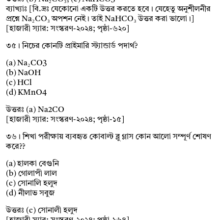
ব্যাখ্যাঃ [বি.দ্রঃ যেকোনো একটি উত্তর করতে হবে। যেহেতু অনুশীলনীর
প্রশ্নে Na₂CO₃ অপশন নেই। তাই NaHCO₃ উত্তর করা ভালো।]
[হাজারী স্যার: সংস্করণ-২০২৪; পৃষ্ঠা-৬২০]
৩৫। নিচের কোনটি প্রাইমারি স্ট্যান্ডার্ড পদার্থ?
(a) Na₂CO3
(b) NaOH
(c) HCl
(d) KMnO4
উত্তরঃ (a) Na2CO
[হাজারী স্যার: সংস্করণ-২০২৪; পৃষ্ঠা-১৫]
৩৬। শিখা পরীক্ষায় ব্যবহৃত কোবাল্ট ব্লু গ্লাস কোন আলো সম্পূর্ণ শোষণ
করে??
(a) হালকা বেগুনি
(b) গোলাপী লাল
(c) সোনালি হলুদ
(d) নীলাভ সবুজ
উত্তরঃ (c) সোনালী হলুদ