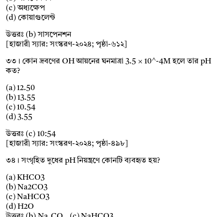
(c) অধ্যক্ষেপ
(d) কোয়াগুলেন্ট
উত্তরঃ (b) সাসপেনশন
[হাজারী স্যার: সংস্করণ-২০২৪; পৃষ্ঠা-৬১২]
৩৩। কোন দ্রবণের OH আয়নের ঘনমাত্রা 3.5 × 10^-4M হলে তার pH
কত?
(a) 12.50
(b) 13.55
(c) 10.54
(d) 3.55
উত্তরঃ (c) 10:54
[হাজারী স্যার: সংস্করণ-২০২৪; পৃষ্ঠা-৪৯৮]
৩৪। সংগৃহিত দুধের pH নিয়ন্ত্রণে কোনটি ব্যবহৃত হয়?
(a) KHCO3
(b) Na2CO3
(c) NaHCO3
(d) H2O
উত্তরঃ (b) Na₂CO₃, (c) NaHCO3