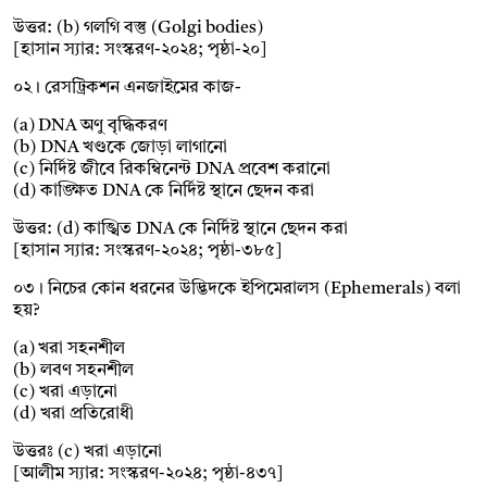
উত্তর: (b) গলগি বস্তু (Golgi bodies)
[হাসান স্যার: সংস্করণ-২০২৪; পৃষ্ঠা-২০]
০২। রেসট্রিকশন এনজাইমের কাজ-
(a) DNA অণু বৃদ্ধিকরণ
(b) DNA খণ্ডকে জোড়া লাগানো
(c) নির্দিষ্ট জীবে রিকম্বিনেন্ট DNA প্রবেশ করানো
(d) কাঙ্ক্ষিত DNA কে নির্দিষ্ট স্থানে ছেদন করা
উত্তর: (d) কাঙ্খিত DNA কে নির্দিষ্ট স্থানে ছেদন করা
[হাসান স্যার: সংস্করণ-২০২৪; পৃষ্ঠা-৩৮৫]
০৩। নিচের কোন ধরনের উদ্ভিদকে ইপিমেরালস (Ephemerals) বলা
হয়?
(a) খরা সহনশীল
(b) লবণ সহনশীল
(c) খরা এড়ানো
(d) খরা প্রতিরোধী
উত্তরঃ (c) খরা এড়ানো
[আলীম স্যার: সংস্করণ-২০২৪; পৃষ্ঠা-৪৩৭]