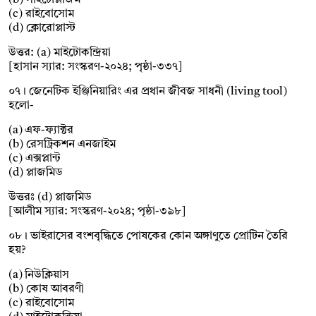
(b) সাইটোপ্লাজম
(c) রাইবোসোম
(d) ক্লোরোপ্লাস্ট
উত্তর: (a) মাইটোকন্দ্রিয়া
[হাসান স্যার: সংস্করণ-২০২৪; পৃষ্ঠা-৩৩৭]
০৭। জেনেটিক ইঞ্জিনিয়ারিং এর প্রধান জীবজ সাধনী (living tool)
হলো-
(a) এফ-ফ্যাক্টর
(b) রেসট্রিকশন এনজাইম
(c) এক্সপ্লান্ট
(d) প্লাজমিড
উত্তরঃ (d) প্লাজমিড
[আলীম স্যার: সংস্করণ-২০২৪; পৃষ্ঠা-৩৯৮]
০৮। ভাইরাসের বংশবৃদ্ধিতে পোষকের কোন অঙ্গাণুতে প্রোটিন তৈরি
হয়?
(a) নিউক্লিয়াস
(b) কোষ আবরণী
(c) রাইবোসোম