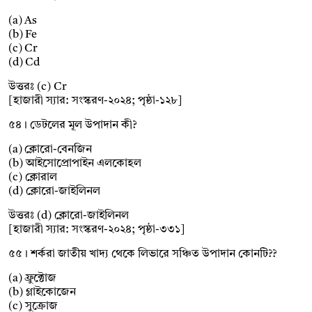
(a) As
(b) Fe
(c) Cr
(d) Cd
উত্তরঃ (c) Cr
[হাজারী স্যার: সংস্করণ-২০২৪; পৃষ্ঠা-১২৮]
৫৪। ডেটলের মূল উপাদান কী?
(a) ক্লোরো-বেনজিন
(b) আইসোপ্রোপাইন এলকোহল
(c) ক্লোরাল
(d) ক্লোরো-জাইলিনল
উত্তরঃ (d) ক্লোরো-জাইলিনল
[হাজারী স্যার: সংস্করণ-২০২৪; পৃষ্ঠা-৩৩১]
৫৫। শর্করা জাতীয় খাদ্য থেকে লিভারে সঞ্চিত উপাদান কোনটি??
(a) ফ্রুক্টোজ
(b) গ্লাইকোজেন
(c) সুক্রোজ