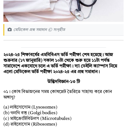
মেডিকেল প্রশ্ন সমাধান © সংগৃহীত
২০২৪-২৫ শিক্ষাবর্ষের এমবিবিএস ভর্তি পরীক্ষা শেষ হয়েছে। আজ
শুক্রবার (১৭ জানুয়ারি) সকাল ১০টা থেকে শুরু হয়ে ১১টা পর্যন্ত
সারাদেশে একযোগে চলে এ ভর্তি পরীক্ষা। দ্যা ডেইলি ক্যাম্পাস নিয়ে
এলো মেডিকেল ভর্তি পরীক্ষা ২০২৪-২৫ এর প্রশ্ন সমাধান।
উদ্ভিদবিজ্ঞান-১৩ টি
০১। কোষ বিভাজনের সময় কোষপ্লেট তৈরিতে সাহায্য করে কোন
অঙ্গাণু?
(a) লাইসোসোম (Lysosomes)
(b) গলগি বস্তু (Golgi bodies)
(c) মাইক্রোটিবিউলস (Microtubules)
(d) রাইবোসোম (Ribosomes)