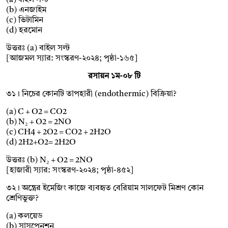
(a) বাইল সল্ট
(b) এনজাইম
(c) ভিটামিন
(d) হরমোন
উত্তরঃ (a) বাইল সল্ট
[আজমল স্যার: সংস্করণ-২০২৪; পৃষ্ঠা-১৬৫]
রসায়ন ১ম-০৮ টি
৩১। নিচের কোনটি তাপহারী (endothermic) বিক্রিয়া?
(a) C + O2 = CO2
(b) N₂ + O2 = 2NO
(c) CH4 + 2O2 = CO2 + 2H2O
(d) 2H2+O2= 2H2O
উত্তরঃ (b) N₂ + O2 = 2NO
[হাজারী স্যার: সংস্করণ-২০২৪; পৃষ্ঠা-৪৫২]
৩২। অন্ত্রের ইমেজিং কাজে ব্যবহৃত বেরিয়াম সালফেট মিশ্রণ কোন
শ্রেণিভুক্ত?
(a) কলয়েড
(b) সাসপেনশন