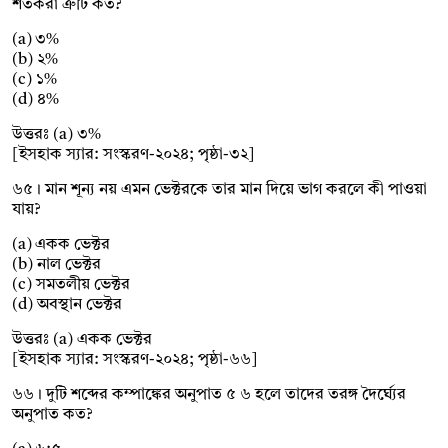
শতকরা ত্রুটি কত?
(a) ৩%
(b) ২%
(c) ১%
(d) ৪%
উত্তরঃ (a) ৩%
[ইসহাক স্যার: সংস্করণ-২০২৪; পৃষ্ঠা-৩২]
৬৫। মান শূন্য নয় এমন ভেক্টরকে তার মান দিয়ে ভাগ করলে কী পাওয়া
যায়?
(a) একক ভেক্টর
(b) নাল ভেক্টর
(c) সমতলীয় ভেক্টর
(d) অবস্থান ভেক্টর
উত্তরঃ (a) একক ভেক্টর
[ইসহাক স্যার: সংস্করণ-২০২৪; পৃষ্ঠা-৬৬]
৬৬। দুটি শব্দের কম্পাঙ্কের অনুপাত ৫ ৬ হলে তাদের তরঙ্গ দৈর্ঘ্যের
অনুপাত কত?