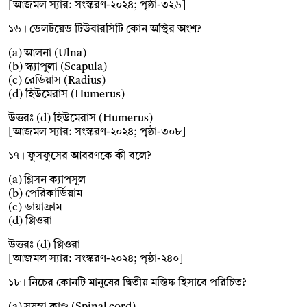
[আজমল স্যার: সংস্করণ-২০২৪; পৃষ্ঠা-৩২৬]
১৬। ডেলটয়েড টিউবারসিটি কোন অস্থির অংশ?
(a) আলনা (Ulna)
(b) স্ক্যাপুলা (Scapula)
(c) রেডিয়াস (Radius)
(d) হিউমেরাস (Humerus)
উত্তরঃ (d) হিউমেরাস (Humerus)
[আজমল স্যার: সংস্করণ-২০২৪; পৃষ্ঠা-৩০৮]
১৭। ফুসফুসের আবরণকে কী বলে?
(a) গ্লিসন ক্যাপসুল
(b) পেরিকার্ডিয়াম
(c) ডায়াফ্রাম
(d) প্লিওরা
উত্তরঃ (d) প্লিওরা
[আজমল স্যার: সংস্করণ-২০২৪; পৃষ্ঠা-২৪০]
১৮। নিচের কোনটি মানুষের দ্বিতীয় মস্তিষ্ক হিসাবে পরিচিত?