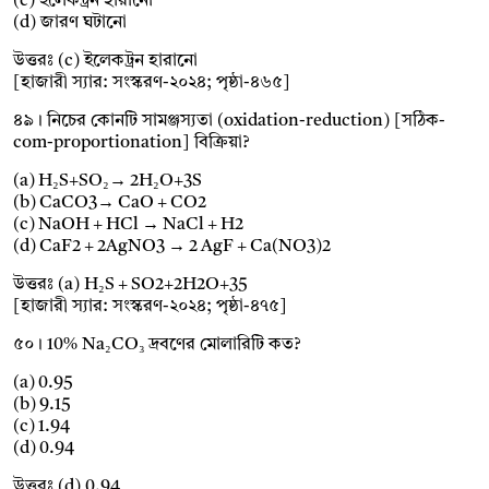
(c) ইলেকট্রন হারানো
(d) জারণ ঘটানো
উত্তরঃ (c) ইলেকট্রন হারানো
[হাজারী স্যার: সংস্করণ-২০২৪; পৃষ্ঠা-৪৬৫]
৪৯। নিচের কোনটি সামঞ্জস্যতা (oxidation-reduction) [সঠিক-
com-proportionation] বিক্রিয়া?
(a) H₂S+SO₂→ 2H₂O+3S
(b) CaCO3→ CaO + CO2
(c) NaOH + HCl → NaCl + H2
(d) CaF2 + 2AgNO3 → 2 AgF + Ca(NO3)2
উত্তরঃ (a) H₂S + SO2+2H2O+35
[হাজারী স্যার: সংস্করণ-২০২৪; পৃষ্ঠা-৪৭৫]
৫০। 10% Na₂CO₃ দ্রবণের মোলারিটি কত?
(a) 0.95
(b) 9.15
(c) 1.94
(d) 0.94
উত্তরঃ (d) 0.94