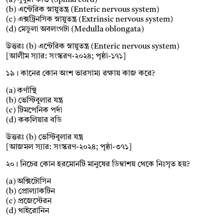
(a) সুষুম্না কাণ্ড (Spinal cord)
(b) এন্টেরিক স্নায়ুতন্ত্র (Enteric nervous system)
(c) এক্সট্রিনসিক স্নায়ুতন্ত্র (Extrinsic nervous system)
(d) মেডুলা অবলংগটা (Medulla oblongata)
উত্তরঃ (b) এন্টেরিক স্নায়ুতন্ত্র (Enteric nervous system)
[আলীম স্যার: সংস্করণ-২০২৪; পৃষ্ঠা-১৭১]
১৯। কানের কোন অংশ ভারসাম্য রক্ষায় কাজ করে?
(a) কর্ণাস্থি
(b) ভেস্টিবুলার যন্ত্র
(c) টিমপেনিক পর্দা
(d) ককলিয়ার বডি
উত্তরঃ (b) ভেস্টিবুলার যন্ত্র
[আজমল স্যার: সংস্করণ-২০২৪; পৃষ্ঠা-৩৭১]
২০। নিচের কোন হরমোনটি মানুষের ডিম্বাশয় থেকে নিঃসৃত হয়?
(a) অক্সিটোসিন
(b) প্রোল্যাকটিন
(c) প্রজেস্টেরন
(d) থাইরোনিন