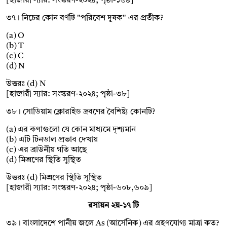
[হাজারী স্যার: সংস্করণ-২০২৪; পৃষ্ঠা-১৬৪]
৩৭। নিচের কোন বর্ণটি "পরিবেশ দূষক" এর প্রতীক?
(a) O
(b) T
(c) C
(d) N
উত্তরঃ (d) N
[হাজারী স্যার: সংস্করণ-২০২৪; পৃষ্ঠা-৩৮]
৩৮। সোডিয়াম ক্লোরাইড দ্রবণের বৈশিষ্ট্য কোনটি?
(a) এর কণাগুলো যে কোন মাধ্যমে দৃশ্যমান
(b) এটি টিনডাল প্রভাব দেখায়
(c) এর ব্রাউনীয় গতি আছে
(d) মিশ্রণের স্থিতি সুস্থিত
উত্তরঃ (d) মিশ্রণের স্থিতি সুস্থিত
[হাজারী স্যার: সংস্করণ-২০২৪; পৃষ্ঠা-৬০৮,৬০৯]
রসায়ন ২য়-১৭ টি
৩৯। বাংলাদেশে পানীয় জলে As (আর্সেনিক) এর গ্রহণযোগ্য মাত্রা কত?