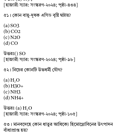
[হাজারী স্যার: সংস্করণ-২০২৪; পৃষ্ঠা-৪৩৪]
৫১। কোন বায়ু-দূষক এসিড বৃষ্টি ঘটায়?
(a) SO3
(b) CO2
(c) N2O
(d) CO
উত্তরঃ() SO
[হাজারী স্যার: সংস্করণ-২০২৪; পৃষ্ঠা-৯৮]
৫২। নিচের কোনটি উভধর্মী যৌগ?
(a) H₂O
(b) H3O+
(c) NH3
(d) NH4+
উত্তরঃ (a) H₂O
[হাজারী স্যার: সংস্করণ-২০২৪; পৃষ্ঠা-১০৫]
৫৩। মানবদেহে কোন ধাতুর আধিক্যে হিমোগ্লোবিনের উৎপাদন
বাঁধাপ্রাপ্ত হয়?