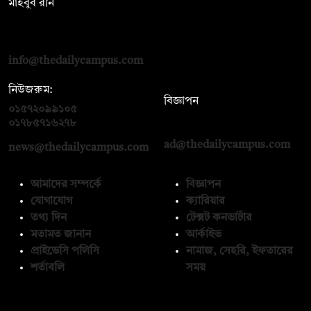
মাহবুব রনি
দ্য ডেইলি ক্যাম্পাস, দ্বিতীয় তলা, হাসান হোল্ডিংস, ৫২/১ নিউ ইস্কাটন
রোড, ঢাকা ১০০০
info@thedailycampus.com
নিউজরুম:
বিজ্ঞাপন
০১৫৭২০৯৯১০৫
,
০১৭১২১৩৬৫৯৩
০১৭৮৫৭১৬২৭৮
ad@thedailycampus.com
news@thedailycampus.com
আমাদের সম্পর্কে
বিজ্ঞাপন
যোগাযোগ
ক্যারিয়ার
তথ্য দিন
টেক্সট কনভার্টার
মতামত জানান
আর্কাইভ
প্রাইভেসি পলিসি
নামাজ, সেহরি, ইফতারের
শর্তাবলি
সময়