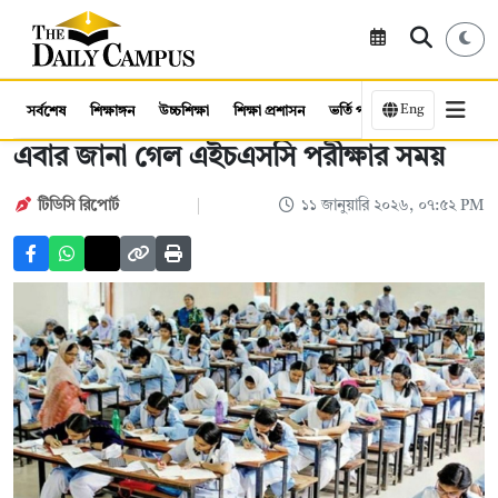
Eng
সর্বশেষ
শিক্ষাঙ্গন
উচ্চশিক্ষা
শিক্ষা প্রশাসন
ভর্তি পরীক্ষা
কর্মসংস্থান
এবার জানা গেল এইচএসসি পরীক্ষার সময়
টিডিসি রিপোর্ট
১১ জানুয়ারি ২০২৬, ০৭:৫২ PM