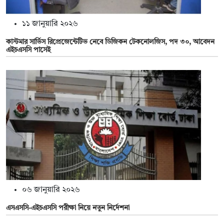
১১ জানুয়ারি ২০২৬
কাস্টমার সার্ভিস রিপ্রেজেন্টেটিভ নেবে ডিজিকন টেকনোলজিস, পদ ৩০, আবেদন
এইচএসসি পাসেই
০৬ জানুয়ারি ২০২৬
এসএসসি-এইচএসসি পরীক্ষা নিয়ে নতুন নির্দেশনা