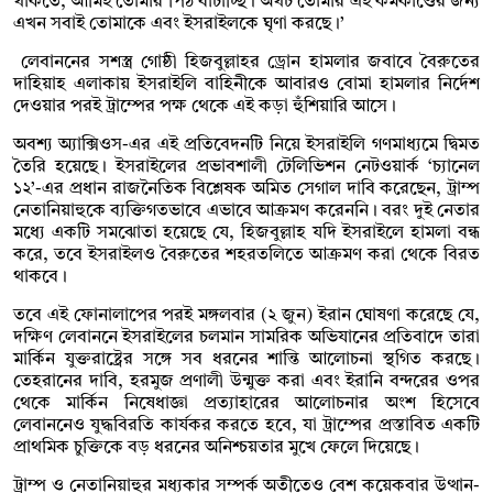
থাকতে, আমিই তোমার পিঠ বাঁচাচ্ছি। অথচ তোমার এই কর্মকাণ্ডের জন্য
এখন সবাই তোমাকে এবং ইসরাইলকে ঘৃণা করছে।’
লেবাননের সশস্ত্র গোষ্ঠী হিজবুল্লাহর ড্রোন হামলার জবাবে বৈরুতের
দাহিয়াহ এলাকায় ইসরাইলি বাহিনীকে আবারও বোমা হামলার নির্দেশ
দেওয়ার পরই ট্রাম্পের পক্ষ থেকে এই কড়া হুঁশিয়ারি আসে।
অবশ্য অ্যাক্সিওস-এর এই প্রতিবেদনটি নিয়ে ইসরাইলি গণমাধ্যমে দ্বিমত
তৈরি হয়েছে। ইসরাইলের প্রভাবশালী টেলিভিশন নেটওয়ার্ক ‘চ্যানেল
১২’-এর প্রধান রাজনৈতিক বিশ্লেষক অমিত সেগাল দাবি করেছেন, ট্রাম্প
নেতানিয়াহুকে ব্যক্তিগতভাবে এভাবে আক্রমণ করেননি। বরং দুই নেতার
মধ্যে একটি সমঝোতা হয়েছে যে, হিজবুল্লাহ যদি ইসরাইলে হামলা বন্ধ
করে, তবে ইসরাইলও বৈরুতের শহরতলিতে আক্রমণ করা থেকে বিরত
থাকবে।
তবে এই ফোনালাপের পরই মঙ্গলবার (২ জুন) ইরান ঘোষণা করেছে যে,
দক্ষিণ লেবাননে ইসরাইলের চলমান সামরিক অভিযানের প্রতিবাদে তারা
মার্কিন যুক্তরাষ্ট্রের সঙ্গে সব ধরনের শান্তি আলোচনা স্থগিত করছে।
তেহরানের দাবি, হরমুজ প্রণালী উন্মুক্ত করা এবং ইরানি বন্দরের ওপর
থেকে মার্কিন নিষেধাজ্ঞা প্রত্যাহারের আলোচনার অংশ হিসেবে
লেবাননেও যুদ্ধবিরতি কার্যকর করতে হবে, যা ট্রাম্পের প্রস্তাবিত একটি
প্রাথমিক চুক্তিকে বড় ধরনের অনিশ্চয়তার মুখে ফেলে দিয়েছে।
ট্রাম্প ও নেতানিয়াহুর মধ্যকার সম্পর্ক অতীতেও বেশ কয়েকবার উত্থান-