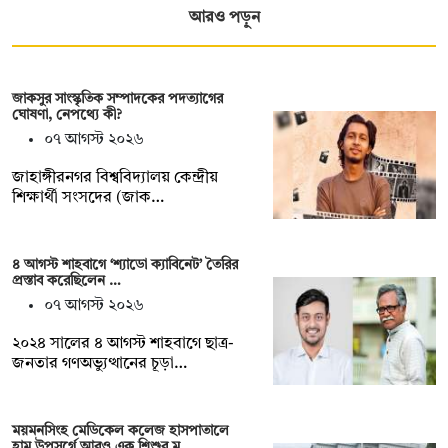
আরও পড়ুন
জাকসুর সাংস্কৃতিক সম্পাদকের পদত্যাগের
ঘোষণা, নেপথ্যে কী?
০৭ আগস্ট ২০২৬
জাহাঙ্গীরনগর বিশ্ববিদ্যালয় কেন্দ্রীয়
শিক্ষার্থী সংসদের (জাক…
৪ আগস্ট শাহবাগে ‘শ্যাডো ক্যাবিনেট’ তৈরির
প্রস্তাব করেছিলেন …
০৭ আগস্ট ২০২৬
২০২৪ সালের ৪ আগস্ট শাহবাগে ছাত্র-
জনতার গণঅভ্যুত্থানের চূড়া…
ময়মনসিংহ মেডিকেল কলেজ হাসপাতালে
হাম উপসর্গে আরও এক শিশুর ম…