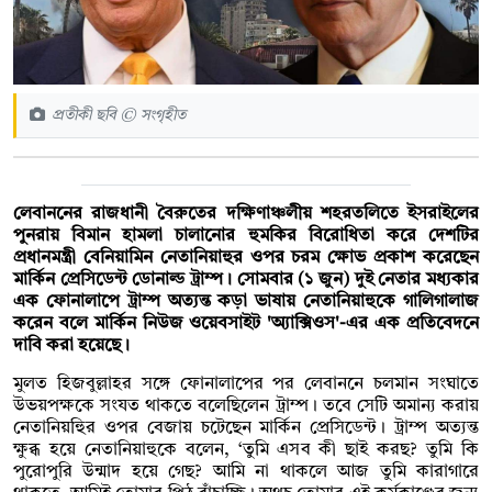
প্রতীকী ছবি © সংগৃহীত
লেবাননের রাজধানী বৈরুতের দক্ষিণাঞ্চলীয় শহরতলিতে ইসরাইলের
পুনরায় বিমান হামলা চালানোর হুমকির বিরোধিতা করে দেশটির
প্রধানমন্ত্রী বেনিয়ামিন নেতানিয়াহুর ওপর চরম ক্ষোভ প্রকাশ করেছেন
মার্কিন প্রেসিডেন্ট ডোনাল্ড ট্রাম্প। সোমবার (১ জুন) দুই নেতার মধ্যকার
এক ফোনালাপে ট্রাম্প অত্যন্ত কড়া ভাষায় নেতানিয়াহুকে গালিগালাজ
করেন বলে মার্কিন নিউজ ওয়েবসাইট 'অ্যাক্সিওস'-এর এক প্রতিবেদনে
দাবি করা হয়েছে।
মুলত হিজবুল্লাহর সঙ্গে ফোনালাপের পর লেবাননে চলমান সংঘাতে
উভয়পক্ষকে সংযত থাকতে বলেছিলেন ট্রাম্প। তবে সেটি অমান্য করায়
নেতানিয়হিুর ওপর বেজায় চটেছেন মার্কিন প্রেসিডেন্ট। ট্রাম্প অত্যন্ত
ক্ষুব্ধ হয়ে নেতানিয়াহুকে বলেন, ‘তুমি এসব কী ছাই করছ? তুমি কি
পুরোপুরি উন্মাদ হয়ে গেছ? আমি না থাকলে আজ তুমি কারাগারে