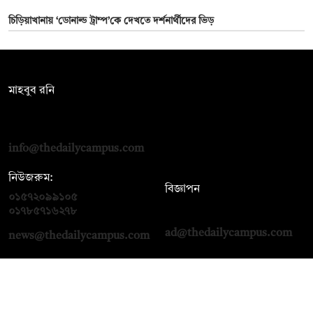
চিড়িয়াখানায় ‘ডোনাল্ড ট্রাম্প’কে দেখতে দর্শনার্থীদের ভিড়
সম্পাদক:
মাহবুব রনি
দ্য ডেইলি ক্যাম্পাস, দ্বিতীয় তলা, হাসান হোল্ডিংস, ৫২/১ নিউ ইস্কাটন
রোড, ঢাকা ১০০০
info@thedailycampus.com
নিউজরুম:
বিজ্ঞাপন
০১৫৭২০৯৯১০৫
,
০১৭১২১৩৬৫৯৩
০১৭৮৫৭১৬২৭৮
ad@thedailycampus.com
news@thedailycampus.com
আমাদের সম্পর্কে
বিজ্ঞাপন
যোগাযোগ
ক্যারিয়ার
তথ্য দিন
টেক্সট কনভার্টার