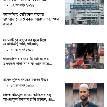
০৭ আগস্ট ২০২৬
ময়মনসিংহ মেডিকেল কলেজ
হাসপাতালের ফোকাল পারসন ডা. ওমর
ফারুক…
দাদা-দাদিকে হত্যার পর স্কুলে গিয়ে
এলোপাতাড়ি গুলি, থাইল্যান্…
০৭ আগস্ট ২০২৬
থাইল্যান্ডের রাজধানী ব্যাংককের
উপকণ্ঠে দাদা-দাদিকে গুলি করে…
সাবেক পুলিশ সদস্যের মরদেহ উদ্ধার
০৭ আগস্ট ২০২৬
‎নিহত নাজমুল আলম অনিকের বন্ধু
আশরাফুল ইসলাম জনি জানান, প্রা…