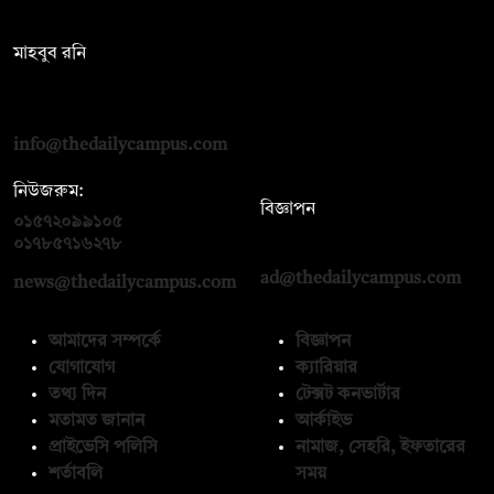
সম্পাদক:
মাহবুব রনি
দ্য ডেইলি ক্যাম্পাস, দ্বিতীয় তলা, হাসান হোল্ডিংস, ৫২/১ নিউ ইস্কাটন
রোড, ঢাকা ১০০০
info@thedailycampus.com
নিউজরুম:
বিজ্ঞাপন
০১৫৭২০৯৯১০৫
,
০১৭১২১৩৬৫৯৩
০১৭৮৫৭১৬২৭৮
ad@thedailycampus.com
news@thedailycampus.com
আমাদের সম্পর্কে
বিজ্ঞাপন
যোগাযোগ
ক্যারিয়ার
তথ্য দিন
টেক্সট কনভার্টার
মতামত জানান
আর্কাইভ
প্রাইভেসি পলিসি
নামাজ, সেহরি, ইফতারের
শর্তাবলি
সময়