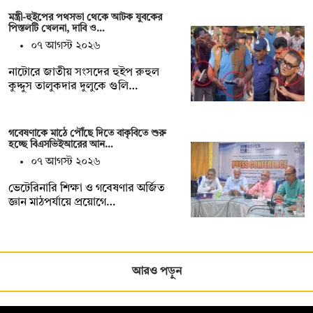
মন্ত্রী-হুইপের পথসভা থেকে আটক যুবকের
পিস্তলটি খেলনা, দাবি ও…
০৭ আগস্ট ২০২৬
নাটোরে জাতীয় সংসদের হুইপ রুহুল
কুদ্দুস তালুকদার দুলুকে গুলি…
গবেষণাকে মাঠে পৌঁছে দিতে বাকৃবিতে শুরু
হচ্ছে বিএসভিইআরের আন…
০৭ আগস্ট ২০২৬
ভেটেরিনারি শিক্ষা ও গবেষণার অর্জিত
জ্ঞান মাঠপর্যায়ে প্রয়োগে…
আরও পড়ুন