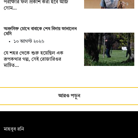
পরীক্ষার ফল প্রকাশ করা হবে আজ
সোম…
অশ্রুসিক্ত চোখে বাবাকে শেষ বিদায় জানালেন
মেসি
১০ আগস্ট ২০২৬
যে শহর থেকে শুরু হয়েছিল এক
রূপকথার গল্প, সেই রোজারিওর
মাটিত…
আরও পড়ুন
সম্পাদক:
মাহবুব রনি
দ্য ডেইলি ক্যাম্পাস, দ্বিতীয় তলা, হাসান হোল্ডিংস, ৫২/১ নিউ ইস্কাটন