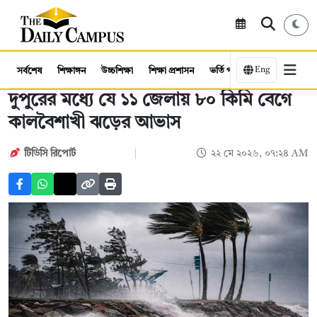
Eng
সর্বশেষ
শিক্ষাঙ্গন
উচ্চশিক্ষা
শিক্ষা প্রশাসন
ভর্তি পরীক্ষা
কর্মসংস্থান
দুপুরের মধ্যে যে ১১ জেলায় ৮০ কিমি বেগে
কালবৈশাখী ঝড়ের আভাস
টিডিসি রিপোর্ট
২২ মে ২০২৬, ০৭:২৪ AM