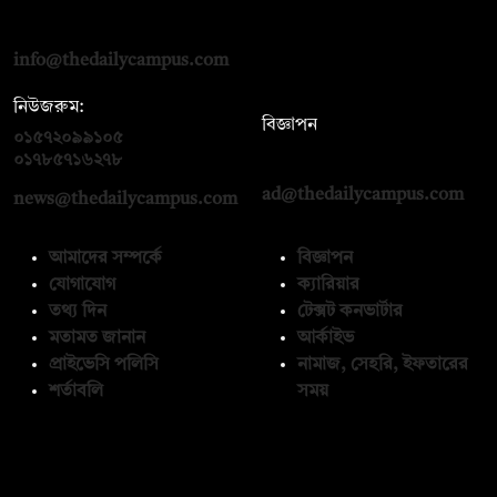
রোড, ঢাকা ১০০০
info@thedailycampus.com
নিউজরুম:
বিজ্ঞাপন
০১৫৭২০৯৯১০৫
,
০১৭১২১৩৬৫৯৩
০১৭৮৫৭১৬২৭৮
ad@thedailycampus.com
news@thedailycampus.com
আমাদের সম্পর্কে
বিজ্ঞাপন
যোগাযোগ
ক্যারিয়ার
তথ্য দিন
টেক্সট কনভার্টার
মতামত জানান
আর্কাইভ
প্রাইভেসি পলিসি
নামাজ, সেহরি, ইফতারের
শর্তাবলি
সময়
অনুসরণ করুন