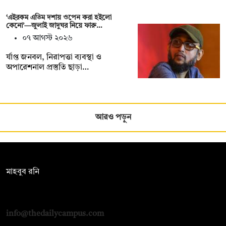
‘এইরকম এতিম দশায় ওপেন করা হইলো
কেনো’—জুলাই জাদুঘর নিয়ে ফারু…
০৭ আগস্ট ২০২৬
র্যাপ্ত জনবল, নিরাপত্তা ব্যবস্থা ও
অপারেশনাল প্রস্তুতি ছাড়া…
আরও পড়ুন
সম্পাদক:
মাহবুব রনি
দ্য ডেইলি ক্যাম্পাস, দ্বিতীয় তলা, হাসান হোল্ডিংস, ৫২/১ নিউ ইস্কাটন
রোড, ঢাকা ১০০০
info@thedailycampus.com