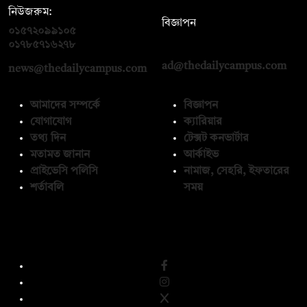
নিউজরুম:
বিজ্ঞাপন
০১৫৭২০৯৯১০৫
,
০১৭১২১৩৬৫৯৩
০১৭৮৫৭১৬২৭৮
ad@thedailycampus.com
news@thedailycampus.com
আমাদের সম্পর্কে
বিজ্ঞাপন
যোগাযোগ
ক্যারিয়ার
তথ্য দিন
টেক্সট কনভার্টার
মতামত জানান
আর্কাইভ
প্রাইভেসি পলিসি
নামাজ, সেহরি, ইফতারের
শর্তাবলি
সময়
অনুসরণ করুন