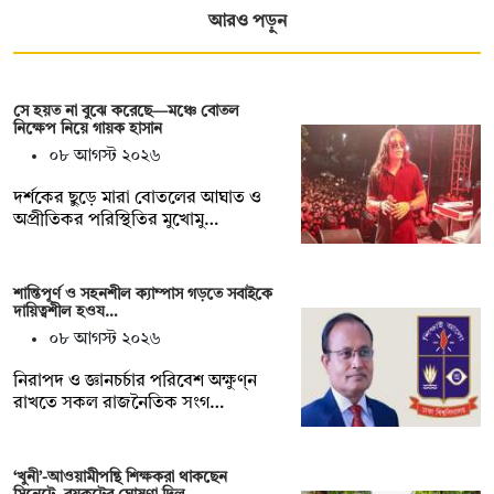
আরও পড়ুন
সে হয়ত না ‍বুঝে করেছে—মঞ্চে বোতল
নিক্ষেপ নিয়ে গায়ক হাসান
০৮ আগস্ট ২০২৬
দর্শকের ছুড়ে মারা বোতলের আঘাত ও
অপ্রীতিকর পরিস্থিতির মুখোমু…
শান্তিপূর্ণ ও সহনশীল ক্যাম্পাস গড়তে সবাইকে
দায়িত্বশীল হওয…
০৮ আগস্ট ২০২৬
নিরাপদ ও জ্ঞানচর্চার পরিবেশ অক্ষুণ্ন
রাখতে সকল রাজনৈতিক সংগ…
‘খুনী’-আওয়ামীপন্থি শিক্ষকরা থাকছেন