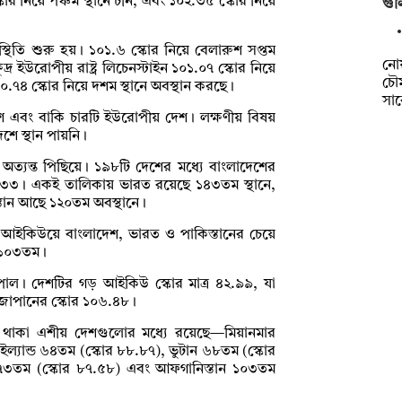
কোর নিয়ে পঞ্চম স্থানে চীন, এবং ১০২.৩৫ স্কোর নিয়ে
গুল
থিতি শুরু হয়। ১০১.৬ স্কোর নিয়ে বেলারুশ সপ্তম
নো
ষুদ্র ইউরোপীয় রাষ্ট্র লিচেনস্টাইন ১০১.০৭ স্কোর নিয়ে
চৌম
.৭৪ স্কোর নিয়ে দশম স্থানে অবস্থান করছে।
সা
দেশ এবং বাকি চারটি ইউরোপীয় দেশ। লক্ষণীয় বিষয়
দশে স্থান পায়নি।
 অত্যন্ত পিছিয়ে। ১৯৮টি দেশের মধ্যে বাংলাদেশের
.৩৩। একই তালিকায় ভারত রয়েছে ১৪৩তম স্থানে,
তান আছে ১২০তম অবস্থানে।
গড় আইকিউয়ে বাংলাদেশ, ভারত ও পাকিস্তানের চেয়ে
ন ১০৩তম।
নেপাল। দেশটির গড় আইকিউ স্কোর মাত্র ৪২.৯৯, যা
 জাপানের স্কোর ১০৬.৪৮।
ে থাকা এশীয় দেশগুলোর মধ্যে রয়েছে—মিয়ানমার
ল্যান্ড ৬৪তম (স্কোর ৮৮.৮৭), ভুটান ৬৮তম (স্কোর
য়া ৭৩তম (স্কোর ৮৭.৫৮) এবং আফগানিস্তান ১০৩তম