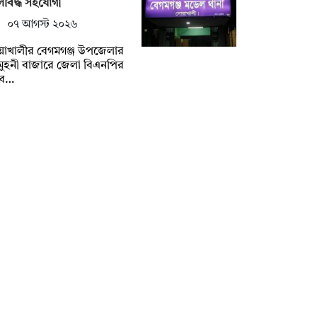
িবিদ্ধ সহযোগী
০৭ আগস্ট ২০২৬
য়াখালীর বেগমগঞ্জ উপজেলার
ুহনী বাজারে জেলা বিএনপির
বে…