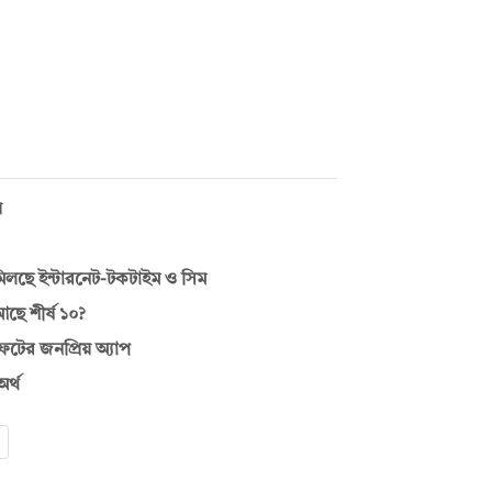
য়
মিলছে ইন্টারনেট-টকটাইম ও সিম
ছে শীর্ষ ১০?
ফটের জনপ্রিয় অ্যাপ
র্থ