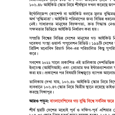
মিয়ানমারের চেয়ে ১০১ ধাপ এবং ভারতের চেয়ে ৭ 
১০৬.৪৮ আইকিউ স্কোর নিয়ে শীর্ষস্থান দখল করেছে জা
ইন্টেলিজেন্স কোশেন্ট বা আইকিউ বলতে মূলত বুদ্ধি
অর্থ ‘বুদ্ধিমাত্রা’। আইকিউ পরিমাপের জন্য বিভিন্ন ধরন
নেই। সাধারণত মানুষের বিচক্ষণতা, দ্রুত সিদ্ধান্ত নেওয়
সক্ষমতার ভিত্তিতে আইকিউ নির্ধারণ করা হয়।
সম্প্রতি বিশ্বের বিভিন্ন দেশের মানুষের গড় আইকিউ নি
গবেষণা সংস্থা ওয়ার্ল্ড পপুলেশন রিভিউ। ১৯৯টি দেশের
ব্রিটিশ মনোবিদ রিচার্ড লিন-এর পরিচালিত কিছু সুপর
করে।
সবশেষ ২০২২ সালে প্রকাশিত এই তালিকায় দেশভিত্তিক
ইনডেক্স (আইসিআই) এবং প্রোগ্রাম ফর ইন্টারন্যাশনাল স্ট
করা হয়। প্রকাশের পর বিষয়টি বিশ্বজুড়ে ব্যাপক আলোচ
তালিকায় দেখা যায়, ১০৬.৪৮ আইকিউ স্কোর নিয়ে বিশ্বের
ব্যবধানে ১০৬.৪৭ স্কোর নিয়ে দ্বিতীয় স্থানে রয়েছে তাই
করছে সিঙ্গাপুর।
আরও পড়ুন:
বাংলাদেশিদের গড় বুদ্ধি বিশ্বে সর্বনিম্ন স্তরে
শীর্ষ ছয়টি দেশের মধ্যেই পূর্ব ও দক্ষিণ-পূর্ব এশি