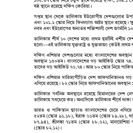
১০৫.৩৭ স্কোর নিয়ে চতুর্থ স্থানে রয়েছে হংকং, ১০৪.১ স্
ষষ্ঠ স্থানে রয়েছে দক্ষিণ কোরিয়া।
সপ্তম স্থান থেকে তালিকায় ইউরোপীয় দেশগুলোর উপস্
এবং ১০১.২ স্কোর নিয়ে ফিনল্যান্ড অষ্টম স্থানে রয়েছে। ক্
নবম এবং ইউরোপের অন্যতম শক্তিশালী দেশ জার্মানি ১০০
তালিকায় শীর্ষ ১০ দেশের মধ্যে প্রথম ছয়টিই এশীয় 
হলো—এই তালিকায় যুক্তরাষ্ট্র ও যুক্তরাজ্য কেউই প্রথম 
দক্ষিণ এশিয়ার দেশগুলোর মধ্যে বাংলাদেশের অবস্থান
অবস্থান ১৫০তম। বাংলাদেশের গড় আইকিউ স্কোর ৭৪
তাদের গড় আইকিউ ৭৬.৭৪। আর ৮০ স্কোর নিয়ে পাকিস্
দক্ষিণ এশিয়ার দারিদ্র্যপীড়িত দেশ আফগানিস্তানও 
এগিয়ে রয়েছে। ৮২ স্কোর নিয়ে আফগানিস্তানের অবস্থা
তালিকার সর্বনিম্ন অবস্থানে রয়েছে হিমালয়ের দেশ 
তালিকায় সবচেয়ে কম। অন্যদিকে তালিকার শীর্ষে থাকা
ভারত ও পাকিস্তান ছাড়াও বাংলাদেশের চেয়ে এগিয়
৫২তম (স্কোর ৯১.১৮), ইরাক ৬১তম (স্কোর ৮৯.২৮), থাই
৮৭.৯৪), শ্রীলঙ্কা ৭১তম (স্কোর ৮৮.৬২), মালয়েশি
(স্কোর ৮২.১২)।