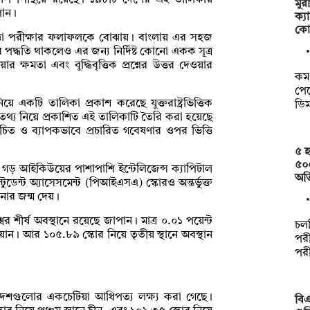
ধাপ পিছিয়ে রয়েছে। ১৯৮টি দেশের এই তালিকায়
মু
পান।
ক্য
কো
মত্তা পরীক্ষার ফলাফলকে বোঝায়। বাংলায় এর সহজ
ের পদ্ধতি থাকলেও এর জন্য নির্দিষ্ট কোনো একক সূত্র
ার ক্ষমতা এবং বুদ্ধিবৃত্তিক প্রশ্নের উত্তর দেওয়ার
কম 
পেত
য়ে একটি তালিকা প্রকাশ করেছে যুক্তরাষ্ট্রভিত্তিক
ডি
 তথ্য নিয়ে প্রকাশিত এই তালিকাটি তৈরি করা হয়েছে
িচিত ও ব্যাপকভাবে প্রচারিত গবেষণার ওপর ভিত্তি
৫ হ
৫০
 গড় আইকিউয়ের পাশাপাশি ইন্টেলিজেন্স ক্যাপিটাল
অত
ুডেন্ট অ্যাসেসমেন্ট (পিআইএসএ) স্কোরও অন্তর্ভুক্ত
নার জন্ম দেয়।
 শীর্ষ অবস্থানে রয়েছে জাপান। মাত্র ০.০১ পয়েন্ট
চল
ওয়ান। আর ১০৫.৮৯ স্কোর নিয়ে তৃতীয় স্থানে অবস্থান
পরী
পর
য়ার দেশগুলোর একচেটিয়া আধিপত্য লক্ষ্য করা গেছে।
বিএ