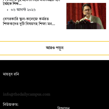
বৈঠকে শিক্ষ…
০৬ আগস্ট ২০২৬
বেসরকারি স্কুল-কলেজে কর্মরত
শিক্ষকদের দুটি বিষয়সহ শিক্ষা মন…
আরও পড়ুন
সম্পাদক:
মাহবুব রনি
দ্য ডেইলি ক্যাম্পাস, দ্বিতীয় তলা, হাসান হোল্ডিংস, ৫২/১ নিউ ইস্কাটন
রোড, ঢাকা ১০০০
info@thedailycampus.com
নিউজরুম:
বিজ্ঞাপন