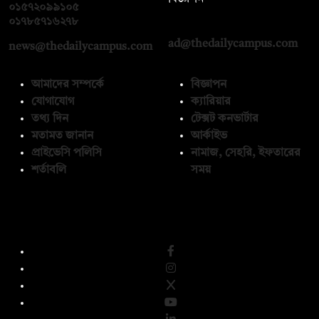
০১৫৭২০৯৯১০৫
,
০১৭১২১৩৬৫৯৩
০১৭৮৫৭১৬২৭৮
ad@thedailycampus.com
news@thedailycampus.com
আমাদের সম্পর্কে
বিজ্ঞাপন
যোগাযোগ
ক্যারিয়ার
তথ্য দিন
টেক্সট কনভার্টার
মতামত জানান
আর্কাইভ
প্রাইভেসি পলিসি
নামাজ, সেহরি, ইফতারের
শর্তাবলি
সময়
অনুসরণ করুন