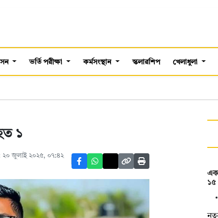
শাসন
ভর্তি পরীক্ষা
কর্মসংস্থান
স্কলারশিপ
খেলাধুলা
িহত ১
 ২০ জুলাই ২০২৫, ০৭:৪২
একা
১৫ 
নতু