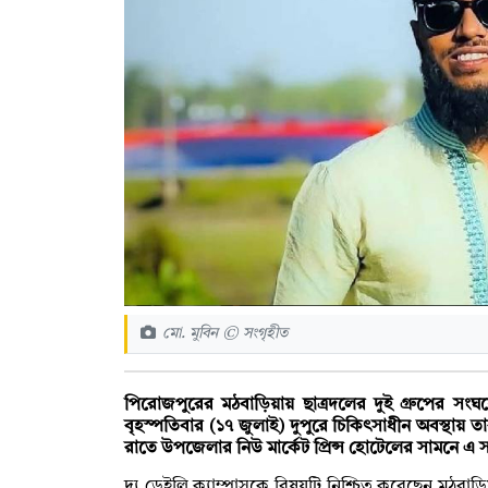
মো. মুবিন © সংগৃহীত
পিরোজপুরের মঠবাড়িয়ায় ছাত্রদলের দুই গ্রুপের সংঘ
বৃহস্পতিবার (১৭ জুলাই) দুপুরে চিকিৎসাধীন অবস্থায় ত
রাতে উপজেলার নিউ মার্কেট প্রিন্স হোটেলের সামনে এ স
দ্য ডেইলি ক্যাম্পাসকে বিষয়টি নিশ্চিত করেছেন মঠবাড়িয়া 