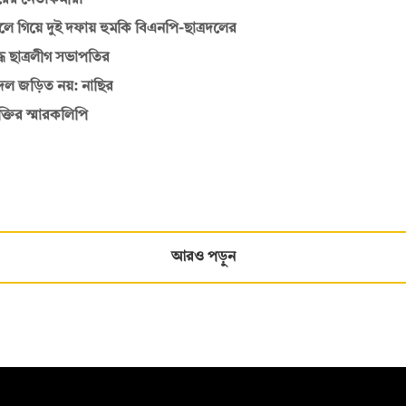
ের নেতাকর্মীরা
ে গিয়ে দুই দফায় হুমকি বিএনপি-ছাত্রদলের
ধ ছাত্রলীগ সভাপতির
রদল জড়িত নয়: নাছির
্তির স্মারকলিপি
আরও পড়ুন