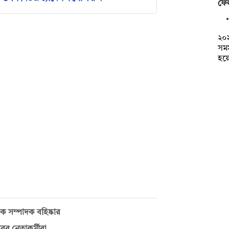
ফেল
২০
সমম
হয়
 সম্পাদক বহিষ্কার