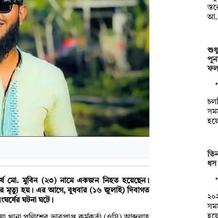
স্ত
আ
শুধ
পুন
ফল
চল
সমম
হয়
তি
ধস 
র্ষে মো. মুবিন (২৩) নামে একজন নিহত হয়েছেন।
ার মৃত্যু হয়। এর আগে, বুধবার (১৬ জুলাই) দিবাগত
২০
ংঘর্ষের ঘটনা ঘটে।
সমম
হয়
থানা পুলিশের ভারপ্রাপ্ত কর্মকর্তা (ওসি) আব্দুল্লাহ