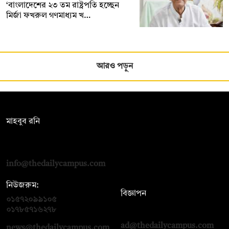
‘বাংলাদেশের ২৩ তম রাষ্ট্রপতি হচ্ছেন
মির্জা ফখরুল গণমাধ্যম খ…
আরও পড়ুন
সম্পাদক:
মাহবুব রনি
দ্য ডেইলি ক্যাম্পাস, দ্বিতীয় তলা, হাসান হোল্ডিংস, ৫২/১ নিউ ইস্কাটন
রোড, ঢাকা ১০০০
info@thedailycampus.com
নিউজরুম:
বিজ্ঞাপন
০১৫৭২০৯৯১০৫
,
০১৭১২১৩৬৫৯৩
০১৭৮৫৭১৬২৭৮
ad@thedailycampus.com
news@thedailycampus.com