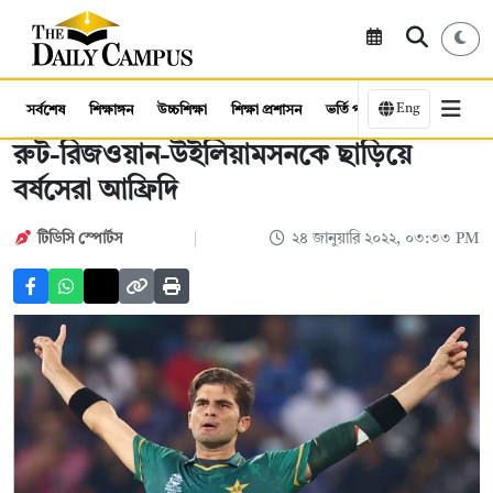
Eng
সর্বশেষ
শিক্ষাঙ্গন
উচ্চশিক্ষা
শিক্ষা প্রশাসন
ভর্তি পরীক্ষা
কর্মসংস্থান
রুট-রিজওয়ান-উইলিয়ামসনকে ছাড়িয়ে
বর্ষসেরা আফ্রিদি
টিডিসি স্পোর্টস
২৪ জানুয়ারি ২০২২, ০৩:৩৩ PM