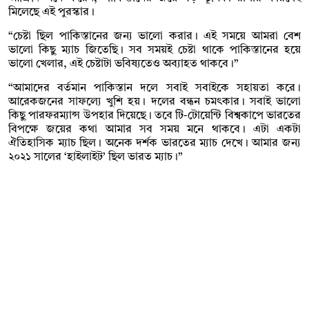
মিলেছে এই পুরস্কার।
“চেষ্টা ছিল পাকিস্তানের জন‍্য ভালো করার। এই সময়ে আমরা বেশ
ভালো কিছু ম‍্যাচ জিতেছি। সব সময়ই চেষ্টা থাকে পাকিস্তানের হয়ে
ভালো খেলার, এই চেষ্টাটা ভবিষ‍্যতেও অব‍্যাহত থাকবে।”
“আমাদের বর্তমান পাকিস্তান দলে সবাই সবাইকে সহায়তা করে।
আরেকজনের সাফল‍্যে খুশি হয়। দলের বন্ধন চমৎকার। সবাই ভালো
কিছু পারফরম‍্যান্স উপহার দিয়েছে। তবে টি-টোয়েন্টি বিশ্বকাপে ভারতের
বিপক্ষে জয়ের কথা আমার সব সময় মনে থাকবে। এটা একটা
ঐতিহাসিক ম‍্যাচ ছিল। অনেক দর্শক ভারতের ম‍্যাচ দেখে। আমার জন‍্য
২০২১ সালের ‘হাইলাইট’ ছিল ভারত ম‍্যাচ।”