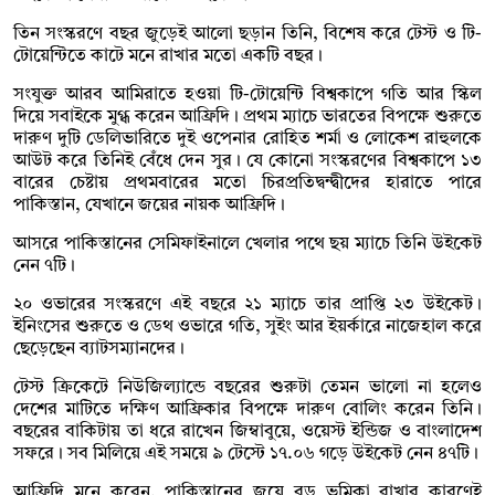
তিন সংস্করণে বছর জুড়েই আলো ছড়ান তিনি, বিশেষ করে টেস্ট ও টি-
টোয়েন্টিতে কাটে মনে রাখার মতো একটি বছর।
সংযুক্ত আরব আমিরাতে হওয়া টি-টোয়েন্টি বিশ্বকাপে গতি আর স্কিল
দিয়ে সবাইকে মুগ্ধ করেন আফ্রিদি। প্রথম ম্যাচে ভারতের বিপক্ষে শুরুতে
দারুণ দুটি ডেলিভারিতে দুই ওপেনার রোহিত শর্মা ও লোকেশ রাহুলকে
আউট করে তিনিই বেঁধে দেন সুর। যে কোনো সংস্করণের বিশ্বকাপে ১৩
বারের চেষ্টায় প্রথমবারের মতো চিরপ্রতিদ্বন্দ্বীদের হারাতে পারে
পাকিস্তান, যেখানে জয়ের নায়ক আফ্রিদি।
আসরে পাকিস্তানের সেমিফাইনালে খেলার পথে ছয় ম্যাচে তিনি উইকেট
নেন ৭টি।
২০ ওভারের সংস্করণে এই বছরে ২১ ম্যাচে তার প্রাপ্তি ২৩ উইকেট।
ইনিংসের শুরুতে ও ডেথ ওভারে গতি, সুইং আর ইয়র্কারে নাজেহাল করে
ছেড়েছেন ব্যাটসম্যানদের।
টেস্ট ক্রিকেটে নিউজিল্যান্ডে বছরের শুরুটা তেমন ভালো না হলেও
দেশের মাটিতে দক্ষিণ আফ্রিকার বিপক্ষে দারুণ বোলিং করেন তিনি।
বছরের বাকিটায় তা ধরে রাখেন জিম্বাবুয়ে, ওয়েস্ট ইন্ডিজ ও বাংলাদেশ
সফরে। সব মিলিয়ে এই সময়ে ৯ টেস্টে ১৭.০৬ গড়ে উইকেট নেন ৪৭টি।
আফ্রিদি মনে করেন, পাকিস্তানের জয়ে বড় ভূমিকা রাখার কারণেই