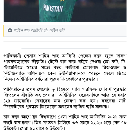
শাহিন শাহ আফ্রিদি © ফাইল ছবি
পাকিস্তানী পেসার শাহিন শাহ আফ্রিদি পেলেন বছর জুড়ে দারুণ
পারফরম্যান্সের স্বীকৃতি। টেস্টে রান বন‍্যা বইয়ে দেওয়া জো রুট, টি-
টোয়েন্টিতে স্বপ্নের মতো বছর কাটানো মোহাম্মদ রিজওয়ান ও
নিউজিল‍্যান্ড অধিনায়ক কেন উইলিয়ামসনকে পেছনে ফেলে জিতে
নিলেন আইসিসির বর্ষসেরা পুরুষ ক্রিকেটারের পুরস্কার।
পাকিস্তানের প্রথম খেলোয়াড় হিসেবে স‍্যার গারফিল্ড সোবার্স পুরস্কার
জিতলেন বাঁহাতি এই পেসার। আইসিসির ওয়েবসাইটে আজ সোমবার
(২৪ জানুয়ারি) সেরাদের নাম ঘোষণা করা হয়। বর্ষসেরা নারী
ক্রিকেটারের পুরস্কার জিতেছেন ভারতের ব‍্যাটার স্মৃতি মান্ধানা।
চার বছর আগে যুব বিশ্বকাপে খেলা শাহিন শাহ আফ্রিদির ২০২১ সাল
কাটে অসাধারণ। তিন সংস্করণ মিলিয়ে ৩৬ ম‍্যাচে ২২.২০ গড়ে নেন ৭৮
উইকেট। সেরা ৫১ রানে ৬ উইকেট।