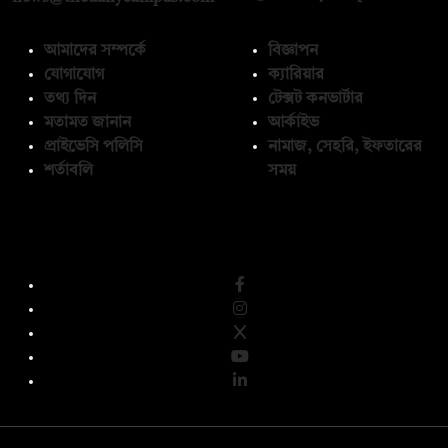
আমাদের সম্পর্কে
বিজ্ঞাপন
যোগাযোগ
ক্যারিয়ার
তথ্য দিন
টেক্সট কনভার্টার
মতামত জানান
আর্কাইভ
প্রাইভেসি পলিসি
নামাজ, সেহরি, ইফতারের
শর্তাবলি
সময়
অনুসরণ করুন