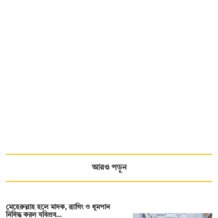
আরও পড়ুন
মেহেরুল্লাহ হলে মাদক, র‍্যাগিং ও ধূমপান
নিষিদ্ধ করল যবিপ্রব…