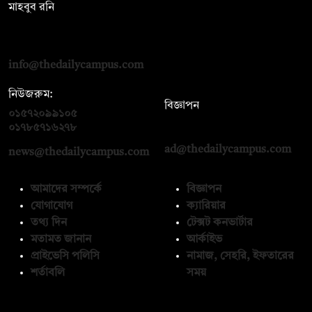
মাহবুব রনি
দ্য ডেইলি ক্যাম্পাস, দ্বিতীয় তলা, হাসান হোল্ডিংস, ৫২/১ নিউ ইস্কাটন
রোড, ঢাকা ১০০০
info@thedailycampus.com
নিউজরুম:
বিজ্ঞাপন
০১৫৭২০৯৯১০৫
,
০১৭১২১৩৬৫৯৩
০১৭৮৫৭১৬২৭৮
ad@thedailycampus.com
news@thedailycampus.com
আমাদের সম্পর্কে
বিজ্ঞাপন
যোগাযোগ
ক্যারিয়ার
তথ্য দিন
টেক্সট কনভার্টার
মতামত জানান
আর্কাইভ
প্রাইভেসি পলিসি
নামাজ, সেহরি, ইফতারের
শর্তাবলি
সময়