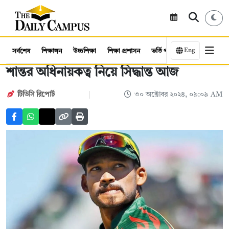
Eng
সর্বশেষ
শিক্ষাঙ্গন
উচ্চশিক্ষা
শিক্ষা প্রশাসন
ভর্তি পরীক্ষা
কর্মসংস্থান
শান্তর অধিনায়কত্ব নিয়ে সিদ্ধান্ত আজ
টিডিসি রিপোর্ট
৩০ অক্টোবর ২০২৪, ০৯:০৯ AM