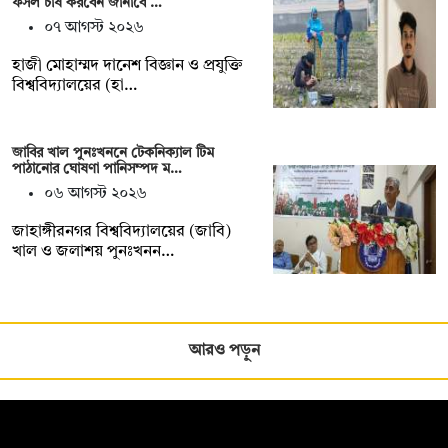
ফসল চাষ করবেন জানাবে …
০৭ আগস্ট ২০২৬
হাজী মোহাম্মদ দানেশ বিজ্ঞান ও প্রযুক্তি
বিশ্ববিদ্যালয়ের (হা…
জাবির খাল পুনঃখননে টেকনিক্যাল টিম
পাঠানোর ঘোষণা পানিসম্পদ ম…
০৬ আগস্ট ২০২৬
‎‎জাহাঙ্গীরনগর বিশ্ববিদ্যালয়ের (জাবি)
খাল ও জলাশয় পুনঃখনন…
আরও পড়ুন
সম্পাদক: