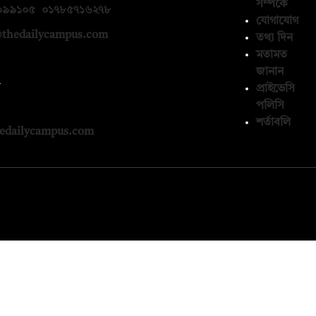
সম্পর্কে
০৯৯১০৫
,
০১৭৮৫৭১৬২৭৮
যোগাযোগ
thedailycampus.com
তথ্য দিন
মতামত
জানান
ন
প্রাইভেসি
পলিসি
১৩৬৫৯৩
শর্তাবলি
edailycampus.com
© কপিরাইট 2026, দ্য ডেইলি ক্যাম্পাস লিমিটেড