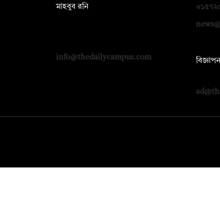
মাহবুব রনি
০১৫৭২
দ্য ডেইলি ক্যাম্পাস, দ্বিতীয় তলা, হাসান
news@
হোল্ডিংস, ৫২/১ নিউ ইস্কাটন রোড, ঢাকা
১০০০
info@thedailycampus.com
বিজ্ঞাপ
০১৭১২
ad@th