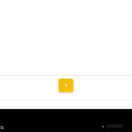
১
আমাদের
ম: