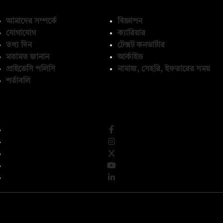
আমাদের সম্পর্কে
বিজ্ঞাপন
যোগাযোগ
ক্যারিয়ার
তথ্য দিন
টেক্সট কনভার্টার
মতামত জানান
আর্কাইভ
প্রাইভেসি পলিসি
নামাজ, সেহরি, ইফতারের সময়
শর্তাবলি
অনুসরণ করুন
© কপিরাইট 2026, দ্য ডেইলি ক্যাম্পাস লিমিটেড