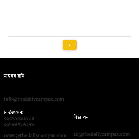
১
সম্পাদক:
মাহবুব রনি
দ্য ডেইলি ক্যাম্পাস, দ্বিতীয় তলা, হাসান হোল্ডিংস, ৫২/১ নিউ ইস্কাটন
রোড, ঢাকা ১০০০
info@thedailycampus.com
নিউজরুম:
বিজ্ঞাপন
০১৫৭২০৯৯১০৫
,
০১৭১২১৩৬৫৯৩
০১৭৮৫৭১৬২৭৮
ad@thedailycampus.com
news@thedailycampus.com